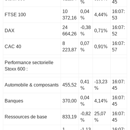
%
45
10
0,04
16:07:
FTSE 100
4,44%
372,16
%
53
24
-0,38
16:07:
DAX
0,71%
664,26
%
52
8
0,07
16:07:
CAC 40
0,91%
223,87
%
57
Performance sectorielle
Stoxx 600 :
0,41
-13,23
16:07:
Automobile & composants
455,52
%
%
45
0,04
16:07:
Banques
370,00
4,14%
%
45
-0,82
25,07
16:07:
Ressources de base
833,19
%
%
45
1
-1,13
16:07: