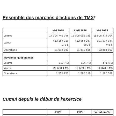
Ensemble des marchés d'actions de TMX
*
Mai 2026
Avril 2026
Mai 2025
Volume
14 394 745 046
15 008 056 755
11 998 474 004
413 167 310
412 856 267
301 837 044
Valeur
072 $
250 $
746 $
Opérations
31 045 063
31 548 686
23 594 803
Moyennes quotidiennes
Volume
719,7 M
714,7 M
571,4 M
Valeur
20 658,4 M$
19 659,8 M$
14 373,2 M$
Opérations
1 552 253
1 502 318
1 123 562
Cumul depuis le début de l'exercice
2026
2025
Variation (%)