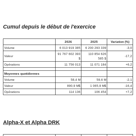
Cumul depuis le début de l'exercice
2026
2025
Variation (%)
Volume
6 013 919 385
6 200 293 339
-3,0
91 767 602 393
110 854 626
Valeur
-17,2
$
585 $
Opérations
11 756 013
11 071 184
+6,2
Moyennes quotidiennes
Volume
58,4 M
59,6 M
-2,1
Valeur
890,9 M$
1 065,9 M$
-16,4
Opérations
114 136
106 454
+7,2
Alpha-X et Alpha DRK