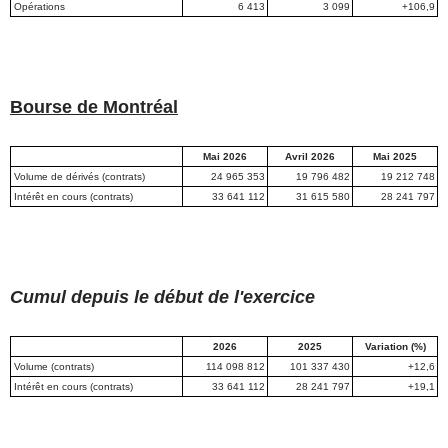
Opérations
6 413
3 099
+106,9
Bourse de Montréal
Mai 2026
Avril 2026
Mai 2025
Volume de dérivés (contrats)
24 965 353
19 796 482
19 212 748
Intérêt en cours (contrats)
33 641 112
31 615 580
28 241 797
Cumul depuis le début de l'exercice
2026
2025
Variation (%)
Volume (contrats)
114 098 812
101 337 430
+12,6
Intérêt en cours (contrats)
33 641 112
28 241 797
+19,1