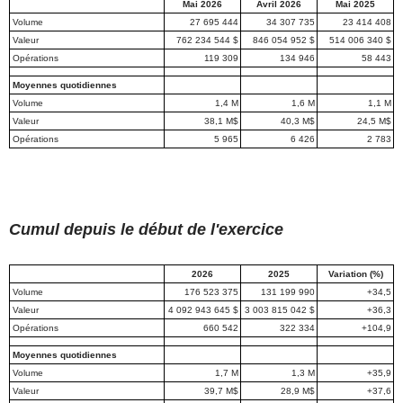
Mai 2026
Avril 2026
Mai 2025
Volume
27 695 444
34 307 735
23 414 408
Valeur
762 234 544 $
846 054 952 $
514 006 340 $
Opérations
119 309
134 946
58 443
Moyennes quotidiennes
Volume
1,4 M
1,6 M
1,1 M
Valeur
38,1 M$
40,3 M$
24,5 M$
Opérations
5 965
6 426
2 783
Cumul depuis le début de l'exercice
2026
2025
Variation (%)
Volume
176 523 375
131 199 990
+34,5
Valeur
4 092 943 645 $
3 003 815 042 $
+36,3
Opérations
660 542
322 334
+104,9
Moyennes quotidiennes
Volume
1,7 M
1,3 M
+35,9
Valeur
39,7 M$
28,9 M$
+37,6