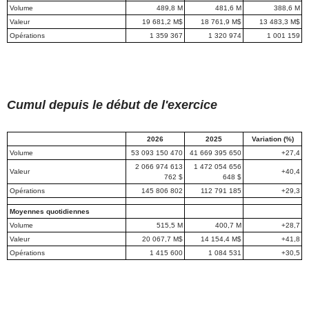
Volume
489,8 M
481,6 M
388,6 M
Valeur
19 681,2 M$
18 761,9 M$
13 483,3 M$
Opérations
1 359 367
1 320 974
1 001 159
Cumul depuis le début de l'exercice
2026
2025
Variation (%)
Volume
53 093 150 470
41 669 395 650
+27,4
2 066 974 613
1 472 054 656
Valeur
+40,4
762 $
648 $
Opérations
145 806 802
112 791 185
+29,3
Moyennes quotidiennes
Volume
515,5 M
400,7 M
+28,7
Valeur
20 067,7 M$
14 154,4 M$
+41,8
Opérations
1 415 600
1 084 531
+30,5