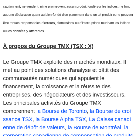
cautionnent, ne vendent, ni ne promeuvent aucun produit fondé sur les indices, ne font
aucune déclaration quant au bien-fondé d'un placement dans un tel produit et ne peuvent
être tenues responsables d'erreurs, d'omissions ou d'interruptions touchant les indices
ou les données y afférentes.
À propos du Groupe TMX (TSX : X)
Le Groupe TMX exploite des marchés mondiaux. Il
met au point des solutions d'analyse et bâtit des
communautés numériques qui appuient le
financement, la croissance et la réussite des
entreprises, des négociateurs et des investisseurs.
Les principales activités du Groupe TMX
comprennent
la Bourse de Toronto
,
la Bourse de croi
ssance TSX
,
la Bourse Alpha TSX
,
La Caisse canadi
enne de dépôt de valeurs
,
la Bourse de Montréal
,
la
Corporation canadienne de compensation de produits