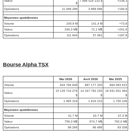
Valeur
7 498 524 133 $
+238,3
$
Opérations
11 499 298
3 899 096
+194,9
Moyennes quotidiennes
Volume
245,9 M
141,4 M
+73,9
Valeur
246,3 M$
72,1 M$
+241,6
Opérations
111 644
37 491
+197,8
Bourse Alpha TSX
Mai 2026
Avril 2026
Mai 2025
Volume
834 794 649
897 177 320
994 093 615
15 126 724 276
14 167 792 150
16 631 931 364
Valeur
$
$
$
Opérations
1 985 319
1 816 210
1 750 106
Moyennes quotidiennes
Volume
41,7 M
42,7 M
47,3 M
Valeur
756,3 M$
674,7 M$
792,0 M$
Opérations
99 266
86 486
83 338