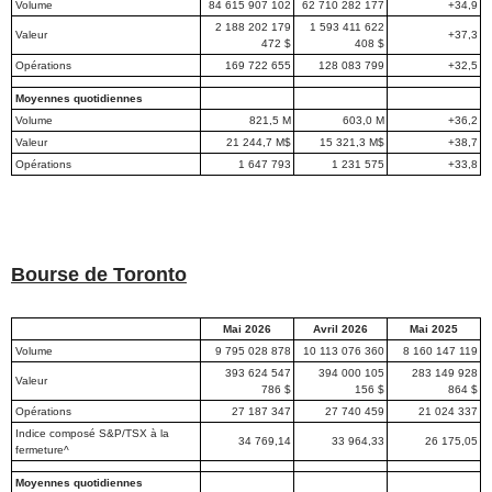
Volume
84 615 907 102
62 710 282 177
+34,9
2 188 202 179
1 593 411 622
Valeur
+37,3
472 $
408 $
Opérations
169 722 655
128 083 799
+32,5
Moyennes quotidiennes
Volume
821,5 M
603,0 M
+36,2
Valeur
21 244,7 M$
15 321,3 M$
+38,7
Opérations
1 647 793
1 231 575
+33,8
Bourse de Toronto
Mai 2026
Avril 2026
Mai 2025
Volume
9 795 028 878
10 113 076 360
8 160 147 119
393 624 547
394 000 105
283 149 928
Valeur
786 $
156 $
864 $
Opérations
27 187 347
27 740 459
21 024 337
Indice composé S&P/TSX à la
34 769,14
33 964,33
26 175,05
fermeture^
Moyennes quotidiennes