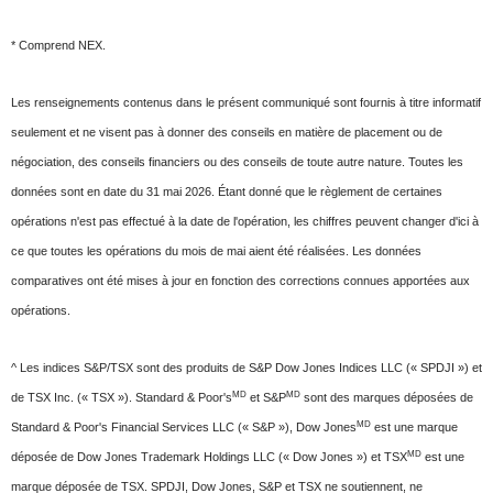
* Comprend NEX.
Les renseignements contenus dans le présent communiqué sont fournis à titre informatif
seulement et ne visent pas à donner des conseils en matière de placement ou de
négociation, des conseils financiers ou des conseils de toute autre nature. Toutes les
données sont en date du 31 mai 2026. Étant donné que le règlement de certaines
opérations n'est pas effectué à la date de l'opération, les chiffres peuvent changer d'ici à
ce que toutes les opérations du mois de mai aient été réalisées. Les données
comparatives ont été mises à jour en fonction des corrections connues apportées aux
opérations.
^ Les indices S&P/TSX sont des produits de S&P Dow Jones Indices LLC (« SPDJI ») et
MD
MD
de TSX Inc. (« TSX »). Standard & Poor's
et S&P
sont des marques déposées de
MD
Standard & Poor's Financial Services LLC (« S&P »), Dow Jones
est une marque
MD
déposée de Dow Jones Trademark Holdings LLC (« Dow Jones ») et TSX
est une
marque déposée de TSX. SPDJI, Dow Jones, S&P et TSX ne soutiennent, ne