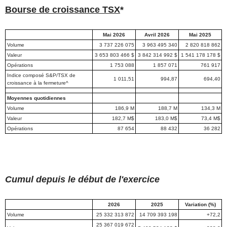
Bourse de croissance TSX
*
Mai 2026
Avril 2026
Mai 2025
Volume
3 737 226 075
3 963 495 340
2 820 818 862
Valeur
3 653 803 466 $
3 842 314 992 $
1 541 178 178 $
Opérations
1 753 088
1 857 071
761 917
Indice composé S&P/TSX de
1 011,51
994,87
694,40
croissance à la fermeture^
Moyennes quotidiennes
Volume
186,9 M
188,7 M
134,3 M
Valeur
182,7 M$
183,0 M$
73,4 M$
Opérations
87 654
88 432
36 282
Cumul depuis le début de l'exercice
2026
2025
Variation (%)
Volume
25 332 313 872
14 709 393 198
+72,2
25 367 019 672