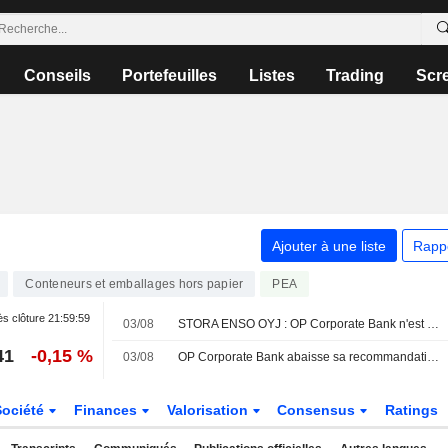
Conseils
Portefeuilles
Listes
Trading
Scr
Ajouter à une liste
Rapp
Conteneurs et emballages hors papier
PEA
s clôture
21:59:59
03/08
STORA ENSO OYJ : OP Corporate Bank n'est plus à l'achat
41
-0,15 %
03/08
OP Corporate Bank abaisse sa recommandation sur Stora Enso à " alléger » contre " accumuler », objectif de cours à 10 euros - BN
Société
Finances
Valorisation
Consensus
Ratings