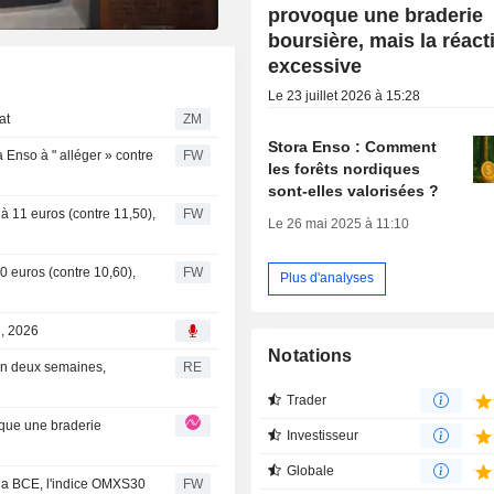
provoque une braderie
boursière, mais la réact
excessive
Le 23 juillet 2026 à 15:28
hat
ZM
Stora Enso : Comment
Enso à " alléger » contre
FW
les forêts nordiques
sont-elles valorisées ?
à 11 euros (contre 11,50),
FW
Le 26 mai 2025 à 11:10
0 euros (contre 10,60),
FW
Plus d'analyses
3, 2026
Notations
en deux semaines,
RE
Trader
Investisseur
Globale
 la BCE, l'indice OMXS30
FW