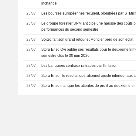
inchangé
23/07
Les bourses européennes reculent, plombées par STMicro
23/07
Le groupe forestier UPM anticipe une hausse des coûts p
performances du second semestre
23/07
Soitec fait son grand retour et Moncler perd de son éclat
23/07
Stora Enso Oyj publie ses résultats pour le deuxième trime
semestre clos le 30 juin 2026
23/07
Les banquiers centraux rattrapés par l'inflation
23/07
Stora Enso : le résultat opérationnel ajusté inférieur aux a
23/07
Stora Enso manque les attentes de profit au deuxième trim