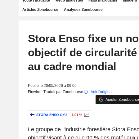
Toute l'actualité
Reco analystes
Faits marquants
Insiders
Articles Zonebourse
Analyses Zonebourse
Stora Enso fixe un no
objectif de circularit
au cadre mondial
Publié le 20/05/2026 à 09:05
Finwire - Traduit par Zonebourse
-
Voir l'original
Ajouter Zonebourse
STORA ENSO OYJ
-1,01 %
Le groupe de l'industrie forestière Stora En
objectif visant à ce que 90 % des matériaux u