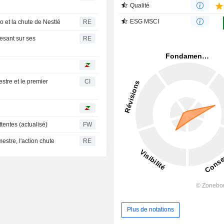
Qualité
ESG MSCI
 et la chute de Nestlé
RE
esant sur ses
RE
stre et le premier
CI
ttentes (actualisé)
FW
estre, l'action chute
RE
Plus de notations