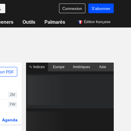
Connexion
S'abonner
eeners
Outils
Palmarès
Édition française
Indices
Europe
Amériques
Asie
ort PDF
ZM
FW
Agenda
Secteur
Dérivés
Fonds et ETFs