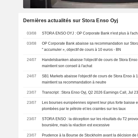
Dernières actualités sur Stora Enso Oyj
03/08
STORA ENSO OYJ : OP Corporate Bank n'est plus à l'ac
03/08
OP Corporate Bank abaisse sa recommandation sur Stora 
" accumuler », objectif de cours à 10 euros - BN
24/07
Handelsbanken abaisse l'objectif de cours de Stora Enso 
maintient son conseil à l'achat
24/07
SB1 Markets abaisse l'objectif de cours de Stora Enso à 1
maintient sa recommandation à neutre
23/07
Transcript : Stora Enso Oyj, Q2 2026 Earnings Call, Jul 2
23/07
Les bourses européennes signent leur plus forte baisse 
plombées par le pétrole et les craintes sur les taux
23/07
STORA ENSO : la déception sur les résultats du T2 provoque une braderie
boursière, mais la réaction est excessive
23/07
Prudence à la Bourse de Stockholm avant la décision de