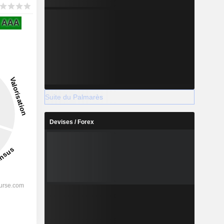
AAA
Suite du Palmarès
Devises / Forex