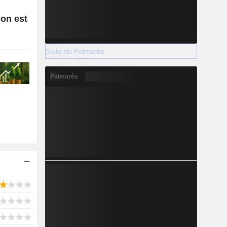
ion est
Suite du Palmarès
Palmarès