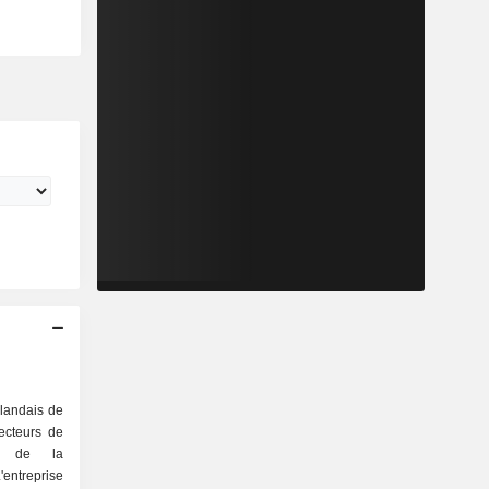
j
nlandais de
ecteurs de
x, de la
'entreprise