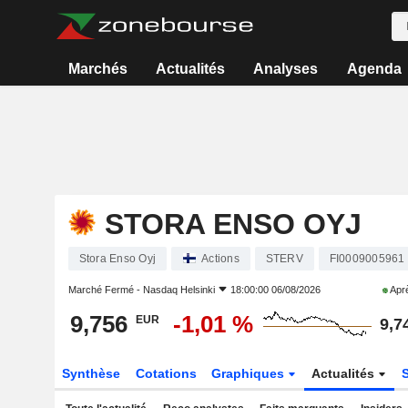
Marchés
Actualités
Analyses
Agenda
STORA ENSO OYJ
Stora Enso Oyj
Actions
STERV
FI0009005961
Marché Fermé -
Nasdaq Helsinki
18:00:00 06/08/2026
Aprè
9,756
-1,01 %
EUR
9,7
Synthèse
Cotations
Graphiques
Actualités