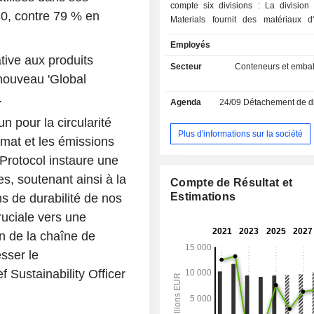
compte six divisions : La division
030, contre 79 % en
Materials fournit des matériaux d
renouvelables à base de fibres 
Employés
recyclées ; la division Packaging
ative aux produits
développe et vend des produits e
Secteur
Conteneurs et embal
d'emballage à base de fibres de
 nouveau 'Global
qualité ; la division Biomaterials offre
.
Agenda
24/09
Détachement de dividende
de qualités de pâte aux producteurs
de carton, de tissus, de textiles et 
 pour la circularité
d'hygiène ; La division Wood Produ
Plus d'informations sur la société
imat et les émissions
producteur de bois scié et un four
 Protocol instaure une
solutions à base de bois pour l'indu
construction ; la division Forest gère
s, soutenant ainsi à la
Compte de Résultat et
forestiers de Stora Enso en Suè
Estimations
ns de durabilité de nos
responsable de l'approvisionneme
ruciale vers une
pour les activités nordiques, baltes e
Stora Enso ; et la division Paper, qui
in de la chaîne de
produits en papier fabriqués à parti
sser le
recyclées et de fibres vierges. Sto
opère dans le monde entier.
 Sustainability Officer