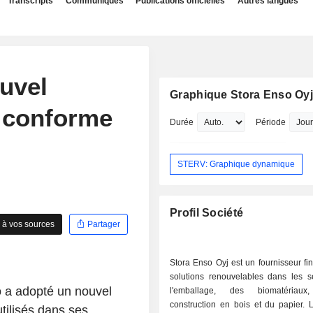
Transcripts
Communiqués
Publications officielles
Autres langues
uvel
Graphique Stora Enso Oy
é conforme
Durée
Période
STERV: Graphique dynamique
Profil Société
 à vos sources
Partager
Stora Enso Oyj est un fournisseur fi
solutions renouvelables dans les s
so a adopté un nouvel
l'emballage, des biomatériau
construction en bois et du papier. L
tilisés dans ses