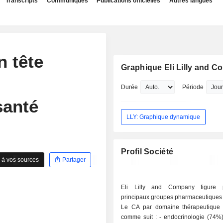
Transcripts
Communiqués
Publications officielles
Autres langues
n tête
Graphique Eli Lilly and 
Durée
Période
santé
LLY: Graphique dynamique
Profil Société
 à vos sources
Partager
Eli Lilly and Company figure 
principaux groupes pharmaceutiques
Le CA par domaine thérapeutique s
comme suit : - endocrinologie (74%) : produits