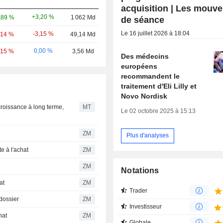
acquisition | Les mouv
+3,20 %
,89 %
1 062 Md
de séance
Le 16 juillet 2026 à 18:04
-3,15 %
,14 %
49,14 Md
0,00 %
,15 %
3,56 Md
Des médecins
européens
recommandent le
traitement d'Eli Lilly et
Novo Nordisk
 croissance à long terme,
MT
Le 02 octobre 2025 à 15:13
ZM
Plus d'analyses
persiste à l'achat
ZM
ZM
Notations
chat
ZM
Trader
r le dossier
ZM
Investisseur
achat
ZM
Globale