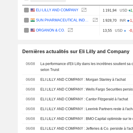
ELI LILLY AND COMPANY
1 191,94
USD
+1
SUN PHARMACEUTICAL INDUSTRIES LTD.
1 928,70
INR
-1
ORGANON & CO.
13,55
USD
-0
Dernières actualités sur Eli Lilly and Company
06/08
La performance d'Eli Lilly dans les incrétines soutient sa
selon Truist
06/08
ELI LILLY AND COMPANY : Morgan Stanley à l'achat
06/08
ELI LILLY AND COMPANY : Wells Fargo Securities 
06/08
ELI LILLY AND COMPANY : Cantor Fitzgerald à l'achat
06/08
ELI LILLY AND COMPANY : Leerink Partners reste à l'a
06/08
ELI LILLY AND COMPANY : BMO Capital optimiste su
06/08
ELI LILLY AND COMPANY : Jefferies & Co. persiste à l'