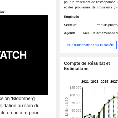
pour le traitement de l'ostéoporose,
et des problèmes de croissance ; - oncologie
(14,4%) ; - maladies immunitaires (8,1%) ; -
Employés
neurologie (2,1%) : essenti
médicaments destinés au traitem
Secteur
Produits pharm
dépression et de la schizophrénie ; - aut
Agenda
14/08
Détachement de dividende
(1,4%). La répartition géographique du CA est la
suivante : Etats-Unis (66,7%), Euro
Japon (3,2%), Chine (3%) et autres (
Plus d'informations sur la société
Compte de Résultat et
Estimations
ission 'Bloomberg
lidation au sein du
nclu un accord pour