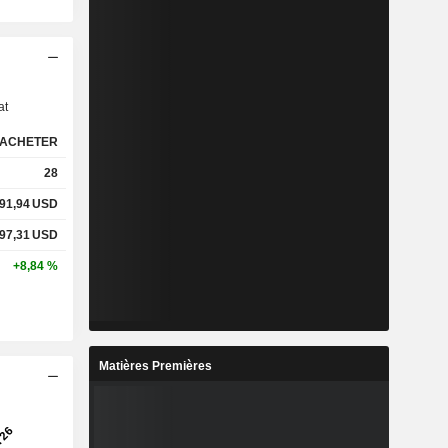
s
at
ACHETER
28
191,94
USD
297,31
USD
+8,84 %
Matières Premières