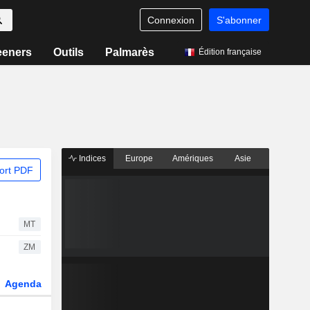
Connexion
S'abonner
eeners
Outils
Palmarès
Édition française
Indices
Europe
Amériques
Asie
ort PDF
MT
ZM
Agenda
Secteur
Dérivés
Fonds et ETFs