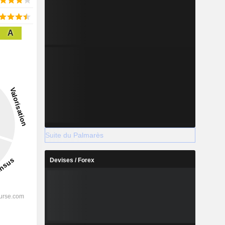
A
Suite du Palmarès
Devises / Forex