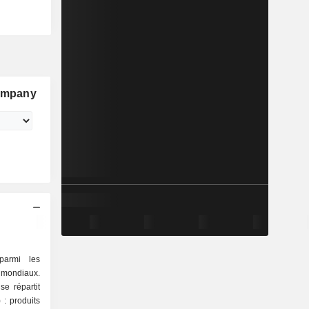
Company
parmi les
 mondiaux.
e répartit