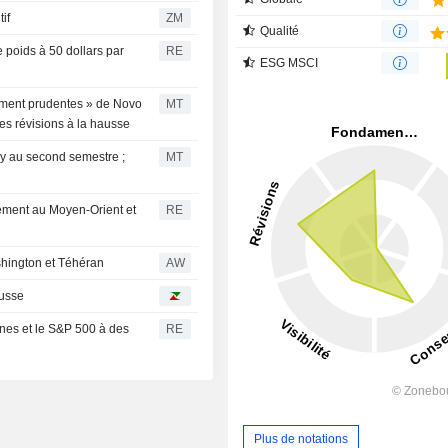
itif
ZM
Qualité
poids à 50 dollars par
RE
ESG MSCI
ement prudentes » de Novo
MT
les révisions à la hausse
lly au second semestre ;
MT
sement au Moyen-Orient et
RE
shington et Téhéran
AW
ausse
nes et le S&P 500 à des
RE
Plus de notations