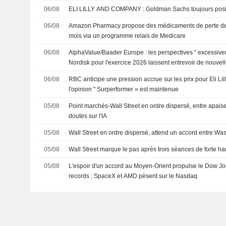
06/08
ELI LILLY AND COMPANY : Goldman Sachs toujours pos
06/08
Amazon Pharmacy propose des médicaments de perte de 
mois via un programme relais de Medicare
06/08
AlphaValue/Baader Europe : les perspectives " excessiv
Nordisk pour l'exercice 2026 laissent entrevoir de nouvel
06/08
RBC anticipe une pression accrue sur les prix pour Eli Li
l'opinion " Surperformer » est maintenue
05/08
Point marchés-Wall Street en ordre dispersé, entre apai
doutes sur l'IA
05/08
Wall Street en ordre dispersé, attend un accord entre Wa
05/08
Wall Street marque le pas après trois séances de forte h
05/08
L'espoir d'un accord au Moyen-Orient propulse le Dow Jo
records ; SpaceX et AMD pèsent sur le Nasdaq