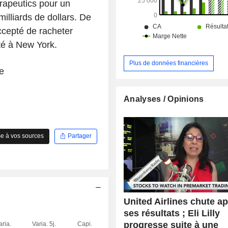
erapeutics pour un
illiards de dollars. De
ccepté de racheter
té à New York.
Plus de données financières
e
Analyses / Opinions
e à vos sources
Partager
United Airlines chute a
ses résultats ; Eli Lilly
progresse suite à une
aria.
Varia. 5j.
Capi.