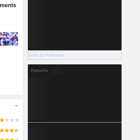
ements
Suite du Palmarès
Palmarès