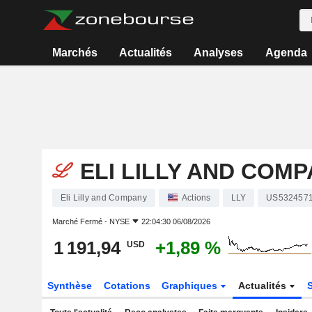
Marchés
Actualités
Analyses
Agenda
ELI LILLY AND COM
Eli Lilly and Company
Actions
LLY
US532457
Marché Fermé -
NYSE
22:04:30 06/08/2026
1 191,94
+1,89 %
USD
Synthèse
Cotations
Graphiques
Actualités