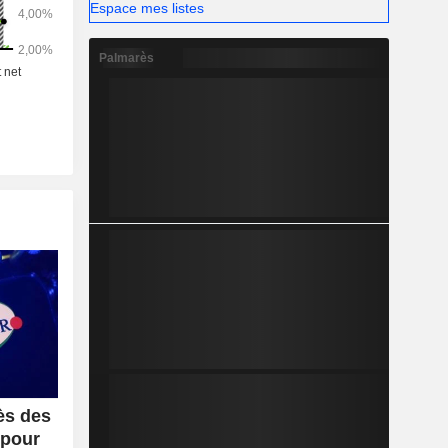
ion et de
Espace mes listes
oidissement
uide).
Palmarès
ès des
 pour