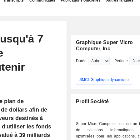
Transcripts
Communiqués
Publications officielles
Autres langues
jusqu'à 7
Graphique Super Micro
Computer, Inc.
e
Durée
Période
tenir
SMCI: Graphique dynamique
e plan de
Profil Société
de dollars afin de
veurs destinés à
Super Micro Computer, Inc. est un f
 d'utiliser les fonds
de solutions informatiques c
lué à 39 milliards
optimisées pour les applications, 