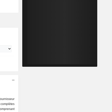
ournisseur
omplètes
comprenant