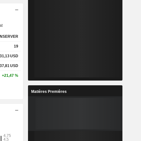
s
at
NSERVER
19
31,13
USD
37,81
USD
+21,47 %
Matières Premières