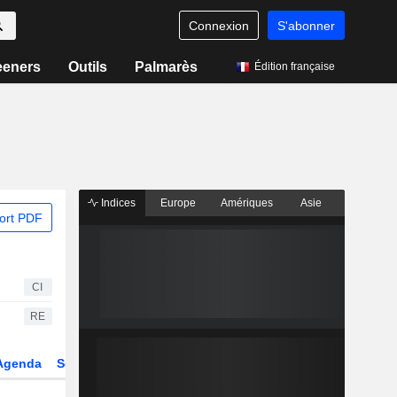
Connexion
S'abonner
eeners
Outils
Palmarès
Édition française
Indices
Europe
Amériques
Asie
ort PDF
CI
RE
Agenda
Secteur
Dérivés
Fonds et ETFs