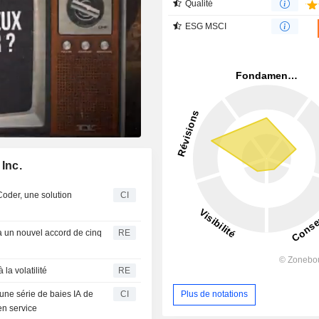
Qualité
ESG MSCI
Inc.
oder, une solution
CI
via un nouvel accord de cinq
RE
la volatilité
RE
une série de baies IA de
CI
Plus de notations
en service