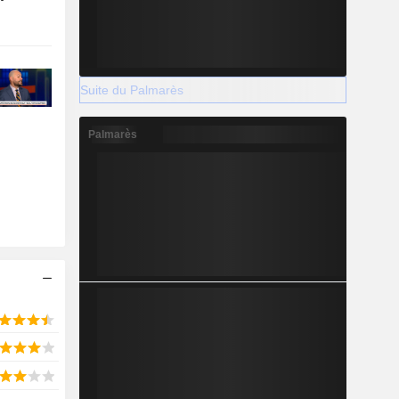
Suite du Palmarès
Palmarès