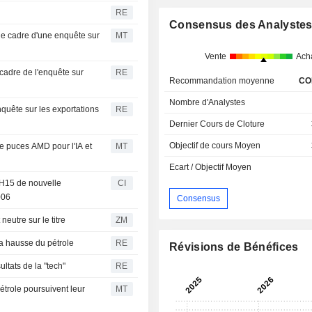
RE
Consensus des Analyste
le cadre d'une enquête sur
MT
Vente
Ach
cadre de l'enquête sur
RE
Recommandation moyenne
CO
Nombre d'Analystes
quête sur les exportations
RE
Dernier Cours de Cloture
Objectif de cours Moyen
 puces AMD pour l'IA et
MT
Ecart / Objectif Moyen
 H15 de nouvelle
CI
006
Consensus
curities est neutre sur le titre
ZM
la hausse du pétrole
RE
Révisions de Bénéfices
ltats de la "tech"
RE
étrole poursuivent leur
MT