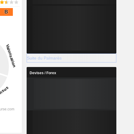
B
Suite du Palmarès
Devises / Forex