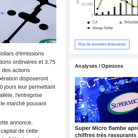
de mise en réseau, d’alimentat
refroidissement (climatisation, refr
par air libre ou refroidissement par liq
Plus de données financières
ollars d'émissions
tions ordinaires et 3,75
Analyses / Opinions
à des actions
pération disposeront
0 jours leur permettant
lèle, l'entreprise
 le marché pouvant
ette annonce,
Super Micro flambe apr
 capital de cette
chiffres très rassurants