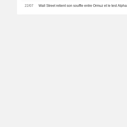
22/07
Wall Street retient son souffle entre Ormuz et le test Alph