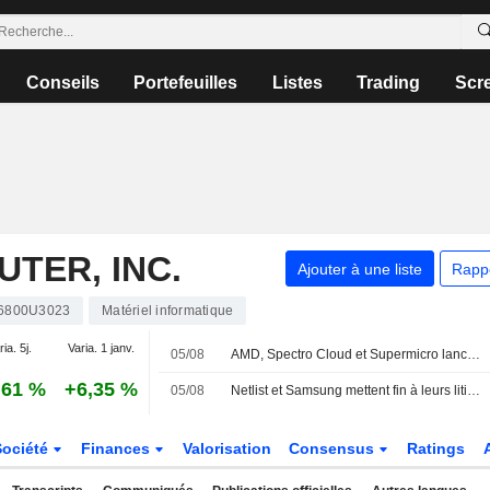
Conseils
Portefeuilles
Listes
Trading
Scr
TER, INC.
Ajouter à une liste
Rapp
6800U3023
Matériel informatique
ia. 5j.
Varia. 1 janv.
05/08
AMD, Spectro Cloud et Supermicro lancent AMD Instinct Coder, une solution d'inférence IA pour les entreprises
,61 %
+6,35 %
05/08
Netlist et Samsung mettent fin à leurs litiges de brevets via un nouvel accord de cinq ans sur les mémoires
Société
Finances
Valorisation
Consensus
Ratings