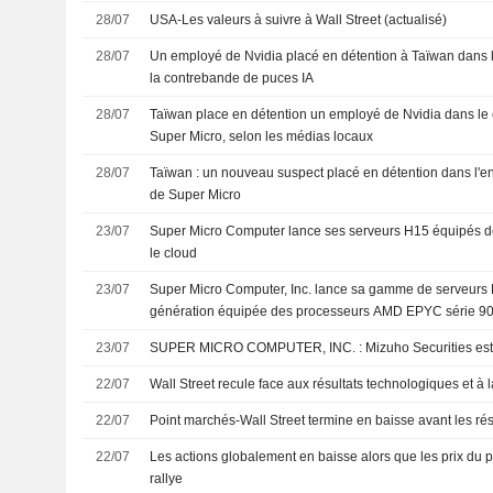
28/07
USA-Les valeurs à suivre à Wall Street (actualisé)
28/07
Un employé de Nvidia placé en détention à Taïwan dans 
la contrebande de puces IA
28/07
Taïwan place en détention un employé de Nvidia dans le 
Super Micro, selon les médias locaux
28/07
Taïwan : un nouveau suspect placé en détention dans l'en
de Super Micro
23/07
Super Micro Computer lance ses serveurs H15 équipés de
le cloud
23/07
Super Micro Computer, Inc. lance sa gamme de serveurs
génération équipée des processeurs AMD EPYC série 9
23/07
SUPER MICRO COMPUTER, INC. : Mizuho Se
22/07
Wall Street recule face aux résultats technologiques et à 
22/07
Point marchés-Wall Street termine en baisse avant les résu
22/07
Les actions globalement en baisse alors que les prix du p
rallye