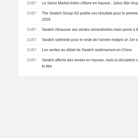
21/07
Le Swiss Market Index clôture en hausse ; Julius Bär Gru
21/07
The Swatch Group AG publie ses résultats pour le premier
2026
21/07
Swatch réhausse ses ventes semestrielles mais peine à ê
21/07
Swatch optimiste pour le reste de l'année malgré un 1er 
21/07
Les ventes au détail de Swatch redémarrent en Chine
21/07
Swatch affiche des ventes en hausse, mais la déception s
le titre