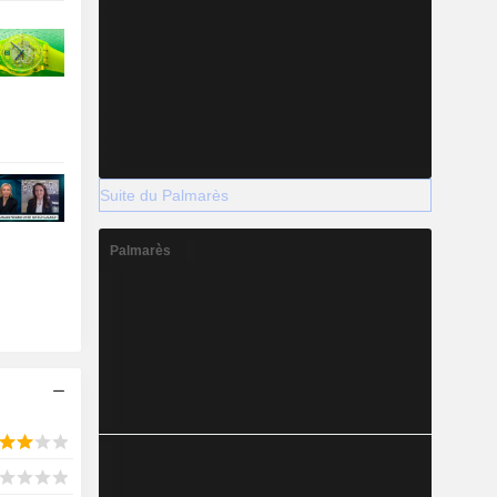
Suite du Palmarès
Palmarès