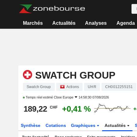
Marchés
Actualités
Analyses
Agenda
SWATCH GROUP
Swatch Group
Actions
UHR
CH0012255151
Temps réel estimé
Cboe Europe
14:58:30 07/08/2026
189,22
+0,41 %
CHF
+
Synthèse
Cotations
Graphiques
Actualités