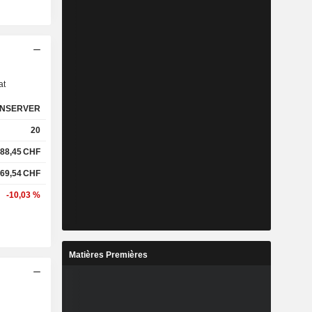
s
at
NSERVER
20
88,45
CHF
69,54
CHF
-10,03 %
Matières Premières