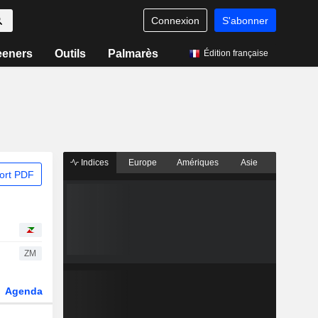
Connexion
S'abonner
eeners
Outils
Palmarès
Édition française
Indices
Europe
Amériques
Asie
ort PDF
ZM
Agenda
Secteur
Dérivés
Fonds et ETFs