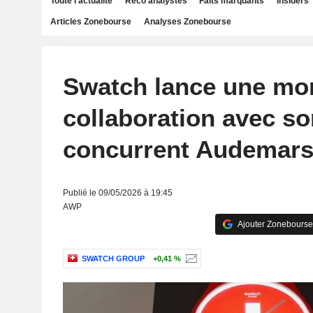
Toute l'actualité
Reco analystes
Faits marquants
Insiders
Articles Zonebourse
Analyses Zonebourse
Swatch lance une mo
collaboration avec so
concurrent Audemars
Publié le 09/05/2026 à 19:45
AWP
Ajouter Zonebourse
SWATCH GROUP
+0,41 %