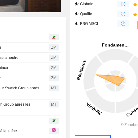
Globale
Qualité
ESG MSCI
te
ZM
 passe à neutre
ZM
vaincu
ZM
r
ZM
 pour Swatch Group après
MT
h Group après les
MT
t à la traîne