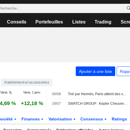
Conseils
Portefeuilles
Listes
Trading
Scr
Ajouter à une liste
Rapp
Habillement et accessoires
Varia. 5j.
Varia. 1 janv.
06/08
Tiré par Hermès, Paris atteint des sommets inexplorés
4,69 %
+12,18 %
29/07
SWATCH GROUP : Kepler Cheuvreux n'est plus à la vente
Société
Finances
Valorisation
Consensus
Ratings