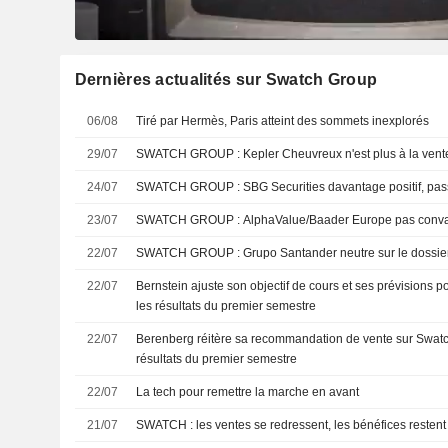
Dernières actualités sur Swatch Group
06/08
Tiré par Hermès, Paris atteint des sommets inexplorés
29/07
SWATCH GROUP : Kepler Cheuvreux n'est plus à la ven
24/07
SWATCH GROUP : SBG Securities davantage positif,
23/07
SWATCH GROUP : AlphaValue/Baader Europe pas con
22/07
SWATCH GROUP : Grupo Santander neutre sur le dossie
22/07
Bernstein ajuste son objectif de cours et ses prévisions
les résultats du premier semestre
22/07
Berenberg réitère sa recommandation de vente sur Swatc
résultats du premier semestre
22/07
La tech pour remettre la marche en avant
21/07
SWATCH : les ventes se redressent, les bénéfices resten