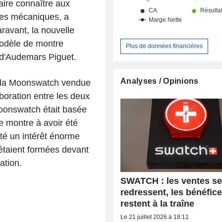
aire connaître aux
res mécaniques, a
avant, la nouvelle
 modèle de montre
Plus de données financières
 d'Audemars Piguet.
Analyses / Opinions
e la Moonswatch vendue
boration entre les deux
onswatch était basée
 montre à avoir été
ité un intérêt énorme
étaient formées devant
ation.
SWATCH : les ventes s
redressent, les bénéfic
restent à la traîne
Le 21 juillet 2026 à 18:11