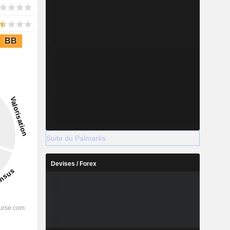
BB
Suite du Palmarès
Devises / Forex