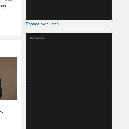
Espace mes listes
Palmarès
e
es