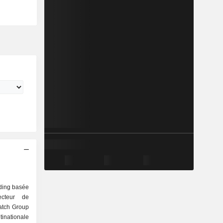
ding basée
cteur de
watch Group
nationale