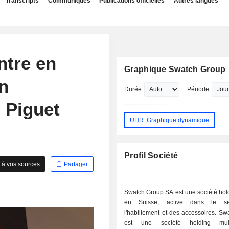
Transcripts
Communiqués
Publications officielles
Autres langues
ntre en
Graphique Swatch Group
n
Durée
Période
 Piguet
UHR: Graphique dynamique
Profil Société
 à vos sources
Partager
Swatch Group SA est une société hol
en Suisse, active dans le se
l'habillement et des accessoires. S
est une société holding multi