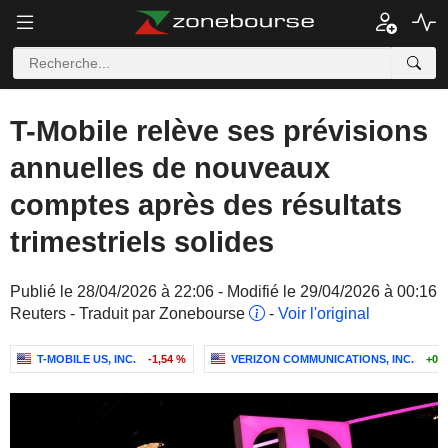
T-Mobile relève ses prévisions
annuelles de nouveaux
comptes après des résultats
trimestriels solides
Publié le 28/04/2026 à 22:06 - Modifié le 29/04/2026 à 00:16
Reuters - Traduit par Zonebourse
-
Voir l'original
T-MOBILE US, INC.
-1,54 %
VERIZON COMMUNICATIONS, INC.
+0,