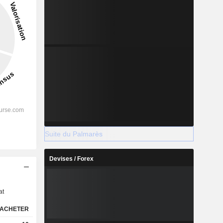
Suite du Palmarès
Devises / Forex
s
at
ACHETER