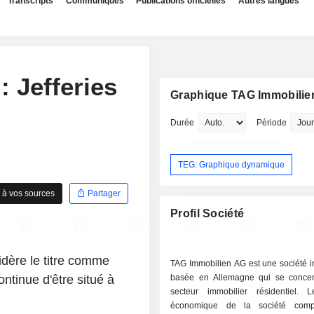
Transcripts
Communiqués
Publications officielles
Autres langues
 Jefferies
Graphique TAG Immobilie
Durée
Période
TEG: Graphique dynamique
 à vos sources
Partager
Profil Société
dère le titre comme
TAG Immobilien AG est une société i
ontinue d'être situé à
basée en Allemagne qui se concen
secteur immobilier résidentiel.
économique de la société com