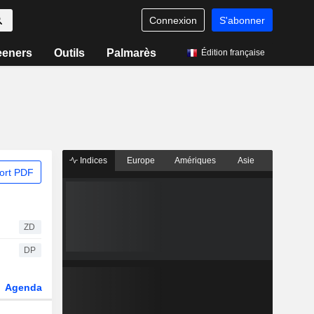
Connexion
S'abonner
eeners
Outils
Palmarès
Édition française
Indices
Europe
Amériques
Asie
ort PDF
ZD
DP
Agenda
Secteur
Dérivés
Fonds et ETFs