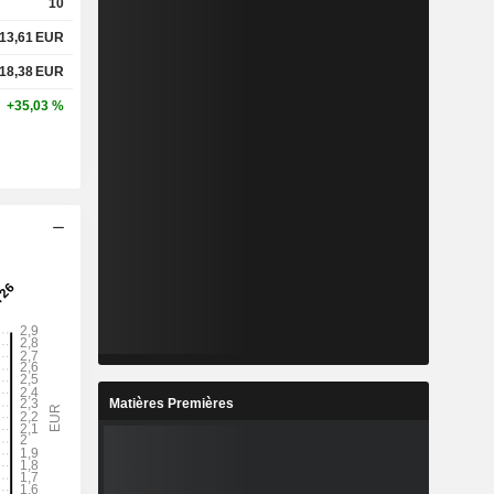
10
13,61
EUR
18,38
EUR
+35,03 %
Matières Premières