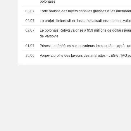
polonaise
03/07
Forte hausse des loyers dans les grandes villes alleman
02/07
Le projet d'interdiction des nationalisations dope les val
02/07
Le polonais Robyg valorisé à 959 millions de dollars pou
de Varsovie
01/07
Prises de bénéfices sur les valeurs immobilières après u
25/06
Vonovia profite des faveurs des analystes - LEG et TAG 