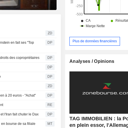
ZD
Plus de données financières
stein en fait ses "Top
DP
 droits des copropriétaires
DP
Analyses / Opinions
DP
e
DP
ZD
en à 20 euros - "Achat"
DP
nt
RE
et l'Iran fait chuter le Dax
DP
TAG IMMOBILIEN : la P
 en bourse de sa filiale
MT
en plein essor, l'Allema