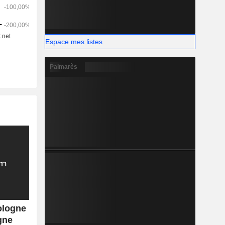
Espace mes listes
Palmarès
ologne
gne