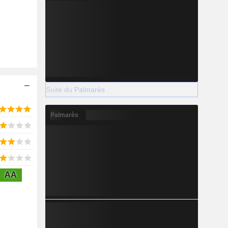
Suite du Palmarès
Palmarès
AA