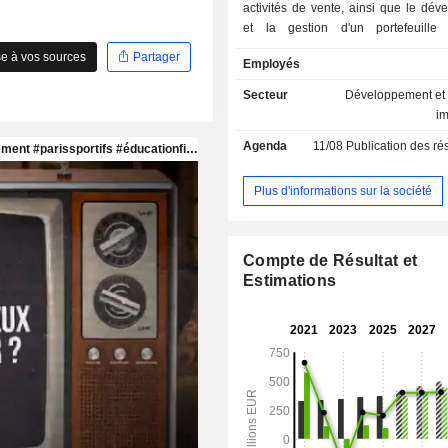
activités de vente, ainsi que le dé
et la gestion d'un portefeuille
immobiliers résidentiels. Elle p
e à vos sources
Partager
Employés
services de conciergerie et d'artisana
la fourniture de services multi
Secteur
Développement et 
locataires et élargit la gamme de s
i
de gestion immobilière.
Agenda
11/08
Publication des résultats
Plus d'informations sur la société
Compte de Résultat et
Estimations