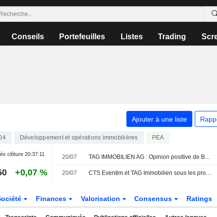
Conseils
Portefeuilles
Listes
Trading
Scr
Ajouter à une liste
Rapp
04
Développement et opérations immobilières
PEA
ès clôture
20:37:11
20/07
TAG IMMOBILIEN AG : Opinion positive de Bernstein
50
+0,07 %
20/07
CTS Eventim et TAG Immobilien sous les projecteurs : Bernstein en fait ses "Top Picks"
Société
Finances
Valorisation
Consensus
Ratings