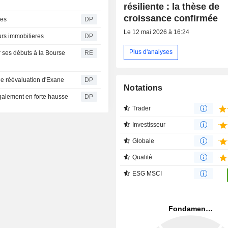
résiliente : la thèse de
croissance confirmée
des
DP
Le 12 mai 2026 à 16:24
eurs immobilieres
DP
Plus d'analyses
r ses débuts à la Bourse
RE
ne réévaluation d'Exane
DP
Notations
également en forte hausse
DP
Trader
Investisseur
Globale
Qualité
ESG MSCI