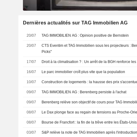
Dernières actualités sur TAG Immobilien AG
20/07
TAG IMMOBILIEN AG : Opinion positive de Bernstein
20/07
CTS Eventim et TAG Immobilien sous les projecteurs : Bern
Picks"
17/07
Droit à la climatisation ? : Un arrêt de la BGH renforce les
16/07
Le parc immobilier croît plus vite que la population
10/07
Construction de logements : la hausse des prix s'accentu
09/07
TAG IMMOBILIEN AG : Berenberg persiste à l'achat
09/07
Berenberg relève son objectif de cours pour TAG Immobili
08/07
Le Dax plonge face au regain de tensions au Proche-Orie
08/07
Bourse de Francfort : la fin de la trêve entre les États-Unis 
03/07
S&P relève la note de TAG Immobilien après l'introduction