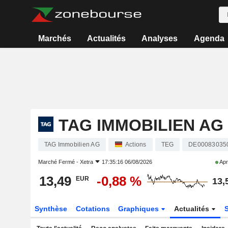
Marchés
Actualités
Analyses
Agenda
TAG IMMOBILIEN AG
TAG Immobilien AG
Actions
TEG
DE00083035
Marché Fermé -
Xetra
17:35:16 06/08/2026
Apr
13,49
-0,88 %
EUR
13,
Synthèse
Cotations
Graphiques
Actualités