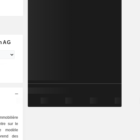
n AG
mmobilière
tre sur le
 Le modèle
prend des