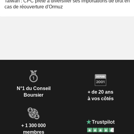
Taïwan : CPC prête à diversifier ses importations de brut en
cas de réouverture d'Ormuz
N°1 du Conseil
+ de 20 ans
Boursier
à vos côtés
+ 1 300 000
membres