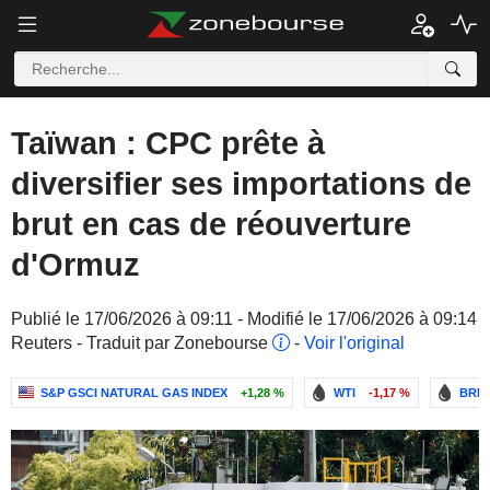
Taïwan : CPC prête à
diversifier ses importations de
brut en cas de réouverture
d'Ormuz
Publié le 17/06/2026 à 09:11 - Modifié le 17/06/2026 à 09:14
Reuters - Traduit par Zonebourse
-
Voir l'original
S&P GSCI NATURAL GAS INDEX
+1,28 %
WTI
-1,17 %
BREN