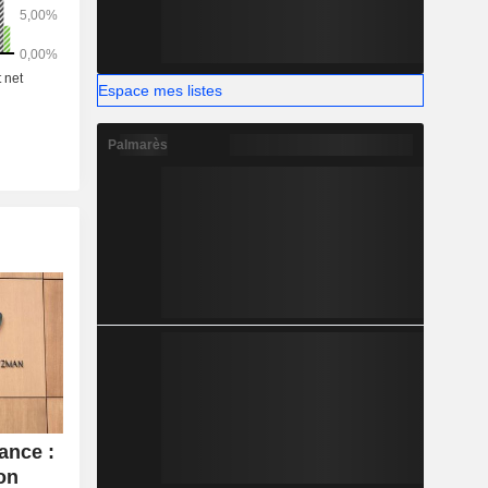
ctivité DTC
il et des
 commerce
i que des
Espace mes listes
Palmarès
ance :
ion