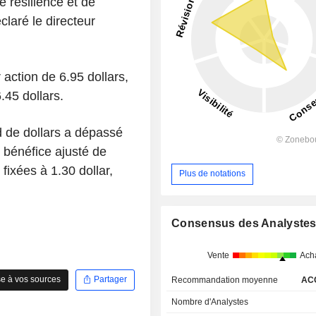
 résilience et de
laré le directeur
action de 6.95 dollars,
.45 dollars.
ard de dollars a dépassé
e bénéfice ajusté de
fixées à 1.30 dollar,
Plus de notations
Consensus des Analyste
Vente
Ach
e à vos sources
Partager
Recommandation moyenne
AC
Nombre d'Analystes