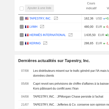
Cours
Ajouter à une liste
indicatif
V
TAPESTRY, INC.
162,36
USD
+0
LVMH
480,00
EUR
-0
HERMÈS INTERNATIONAL
1 635,50
EUR
+0
KERING
286,65
EUR
-1
Dernières actualités sur Tapestry, Inc.
07/08
Les distributeurs misent sur le trafic généré par l'IA mais 
données clients
05/08
Capri revoit ses prévisions de chiffre d'affaires à la baiss
Kors pâtissant du conflit avec l'Iran
04/08
TAPESTRY, INC. : JPMorgan Chase persiste à l'achat
21/07
TAPESTRY, INC. : Jefferies & Co. conserve son opinion