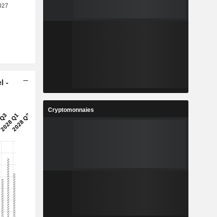
l -
Cryptomonnaies