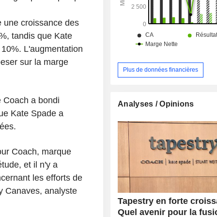
vente en gros et de licences. Son a
comprend des magasins de déta
magasins d’usine, des sites de
re une croissance des
électronique de la marque ains
%, tandis que Kate
boutiques en magasin.
e 10%. L'augmentation
eser sur la marge
Plus de données financières
de Coach a bondi
Analyses / Opinions
 que Kate Spade a
ées.
pour Coach, marque
ude, et il n'y a
cernant les efforts de
y Canaves, analyste
Tapestry en forte croiss
Quel avenir pour la fus