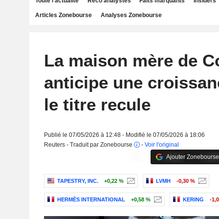
Toute l'actualité
Reco analystes
Faits marquants
Insiders
Articles Zonebourse
Analyses Zonebourse
La maison mère de C
anticipe une croissan
le titre recule
Publié le 07/05/2026 à 12:48 - Modifié le 07/05/2026 à 18:06
Reuters - Traduit par Zonebourse
-
Voir l'original
Ajouter Zonebourse
TAPESTRY, INC.
+0,22 %
LVMH
-0,30 %
HERMÈS INTERNATIONAL
+0,58 %
KERING
-1,