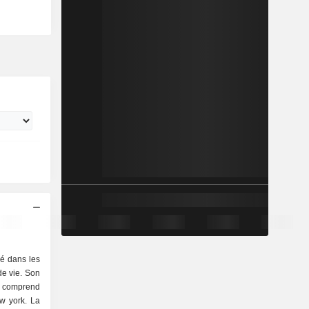
sé dans les
de vie. Son
 comprend
w york. La