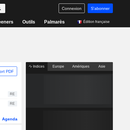
Connexion
S'abonner
eeners
Outils
Palmarès
Édition française
Indices
Europe
Amériques
Asie
ort PDF
RE
RE
Agenda
Secteur
Dérivés
Fonds et ETFs