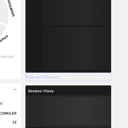
Suite du Palmarès
s
Devises / Forex
at
CUMULER
22