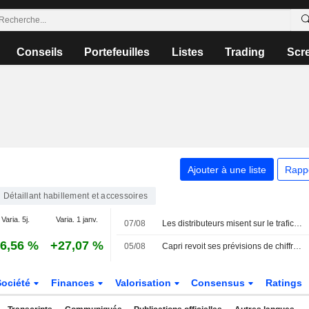
Conseils
Portefeuilles
Listes
Trading
Scr
Ajouter à une liste
Rapp
Détaillant habillement et accessoires
Varia. 5j.
Varia. 1 janv.
07/08
Les distributeurs misent sur le trafic généré par l'IA mais luttent pour conserver les données clients
6,56 %
+27,07 %
05/08
Capri revoit ses prévisions de chiffre d'affaires à la baisse, les ventes de Michael Kors pâtissant du conflit avec l'Iran
Société
Finances
Valorisation
Consensus
Ratings