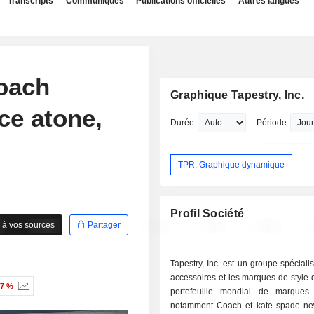
Transcripts
Communiqués
Publications officielles
Autres langues
oach
Graphique Tapestry, Inc.
ce atone,
Durée
Période
TPR: Graphique dynamique
Profil Société
 à vos sources
Partager
Tapestry, Inc. est un groupe spéciali
accessoires et les marques de style 
07 %
portefeuille mondial de marques
notamment Coach et kate spade ne