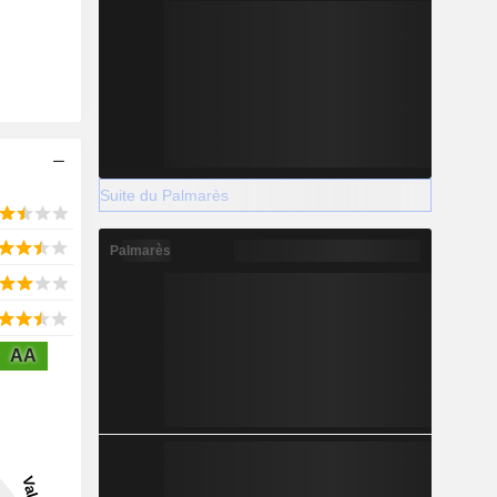
Suite du Palmarès
Palmarès
AA