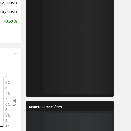
62,36
USD
68,20
USD
+3,60 %
Matières Premières