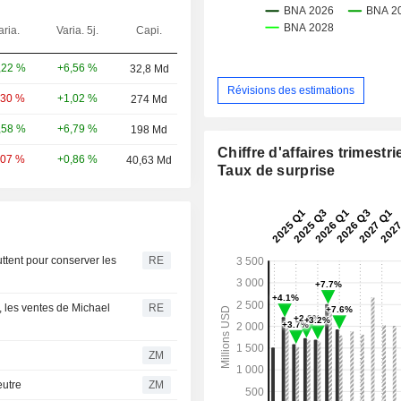
aria.
Varia. 5j.
Capi.
+6,56 %
,22 %
32,8 Md
Révisions des estimations
+1,02 %
,30 %
274 Md
+6,79 %
,58 %
198 Md
Chiffre d'affaires trimestrie
+0,86 %
,07 %
40,63 Md
Taux de surprise
luttent pour conserver les
RE
e, les ventes de Michael
RE
ZM
 neutre
ZM