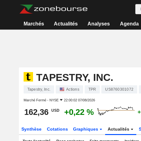
Marchés
Actualités
Analyses
Agenda
TAPESTRY, INC.
Tapestry, Inc.
Actions
TPR
US8760301072
Marché Fermé -
NYSE
22:00:02 07/08/2026
162,36
+0,22 %
USD
+
Synthèse
Cotations
Graphiques
Actualités