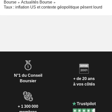
Bourse
Actualités Bourse
Taux : inflation US et contexte géopolitique pèsent lourd
N°1 du Conseil
+ de 20 ans
Boursier
à vos côtés
+ 1 300 000
membres