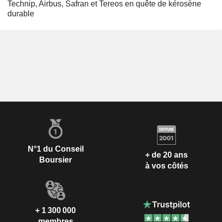
Technip, Airbus, Safran et Tereos en quête de kérosène
durable
N°1 du Conseil
+ de 20 ans
Boursier
à vos côtés
+ 1 300 000
membres