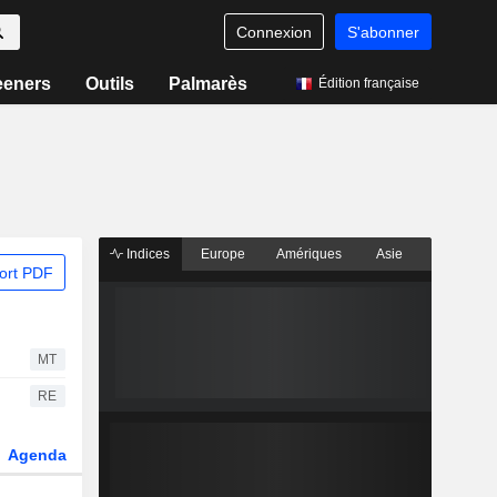
Connexion
S'abonner
eeners
Outils
Palmarès
Édition française
Indices
Europe
Amériques
Asie
ort PDF
MT
RE
Agenda
Secteur
Dérivés
Fonds et ETFs