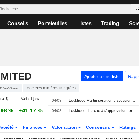
Conseils
Portefeuilles
Listes
Trading
Scr
IMITED
Ajouter à une liste
Rapp
87422044
Sociétés minières intégrées
ria. 5j.
Varia. 1 janv.
04/08
Lockheed Martin serait en discussions pour sécuriser ses approvisionnements en minéraux critiques aux États-Unis
,98 %
+41,17 %
04/08
Lockheed cherche à s'approvisionner en minerais aux États-Unis après l'offensive de Trump sur les chaînes d'approvisionnement, selon des sources
Société
Finances
Valorisation
Consensus
Ratings