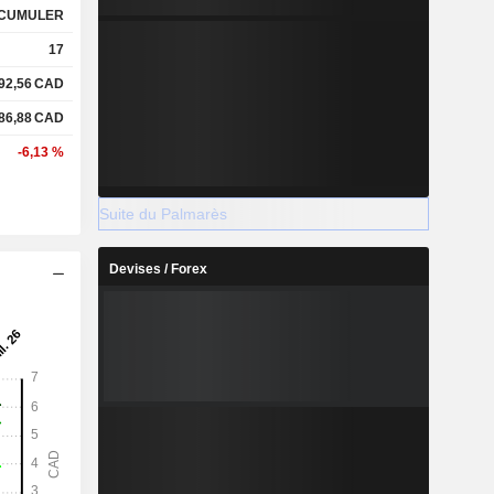
CUMULER
17
92,56
CAD
86,88
CAD
-6,13 %
Suite du Palmarès
Devises / Forex