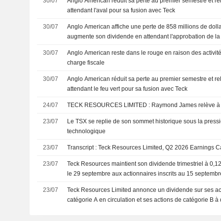
30/07
Anglo American réduit sa perte au premier semestre et r
attendant l'aval pour sa fusion avec Teck
30/07
Anglo American affiche une perte de 858 millions de doll
augmente son dividende en attendant l'approbation de la
30/07
Anglo American reste dans le rouge en raison des activi
charge fiscale
30/07
Anglo American réduit sa perte au premier semestre et r
attendant le feu vert pour sa fusion avec Teck
24/07
TECK RESOURCES LIMITED : Raymond James relè
23/07
Le TSX se replie de son sommet historique sous la press
technologique
23/07
Transcript : Teck Resources Limited, Q2 2026 Earnings Ca
23/07
Teck Resources maintient son dividende trimestriel à 0,1
le 29 septembre aux actionnaires inscrits au 15 septembr
23/07
Teck Resources Limited annonce un dividende sur ses ac
catégorie A en circulation et ses actions de catégorie B à
payable le 29 septembre 2026