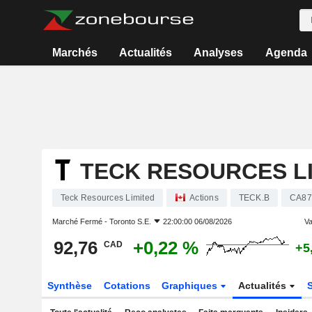
Marchés
Actualités
Analyses
Agenda
TECK RESOURCES L
Teck Resources Limited
Actions
TECK.B
CA87
Marché Fermé -
Toronto S.E.
22:00:00 06/08/2026
Va
92,76
+0,22 %
CAD
+5
Synthèse
Cotations
Graphiques
Actualités