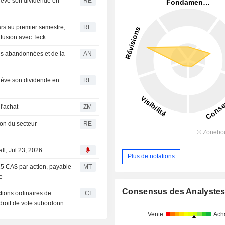
elève son dividende en
RE
ars au premier semestre,
RE
 fusion avec Teck
tés abandonnées et de la
AN
elève son dividende en
RE
ve à l'achat
ZM
ion du secteur
RE
ll, Jul 23, 2026
Plus de notations
25 CA$ par action, payable
MT
e
Consensus des Analyste
tions ordinaires de
CI
 droit de vote subordonné,
Vente
Ach