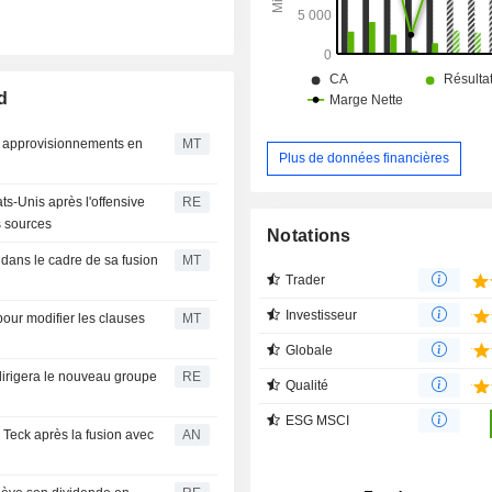
le nord-ouest de l’Alaska, près de Ko
d
s approvisionnements en
MT
Plus de données financières
s-Unis après l'offensive
RE
s sources
Notations
dans le cadre de sa fusion
MT
Trader
Investisseur
our modifier les clauses
MT
Globale
rigera le nouveau groupe
RE
Qualité
ESG MSCI
 Teck après la fusion avec
AN