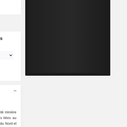
es
été minière
és liées au
 du Nord et