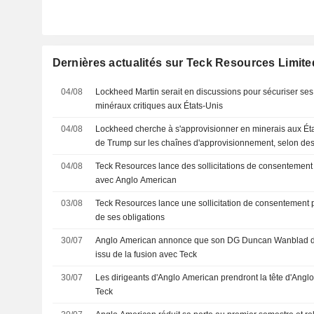
Dernières actualités sur Teck Resources Limite
04/08
Lockheed Martin serait en discussions pour sécuriser se
minéraux critiques aux États-Unis
04/08
Lockheed cherche à s'approvisionner en minerais aux État
de Trump sur les chaînes d'approvisionnement, selon de
04/08
Teck Resources lance des sollicitations de consentement 
avec Anglo American
03/08
Teck Resources lance une sollicitation de consentement p
de ses obligations
30/07
Anglo American annonce que son DG Duncan Wanblad di
issu de la fusion avec Teck
30/07
Les dirigeants d'Anglo American prendront la tête d'Anglo
Teck