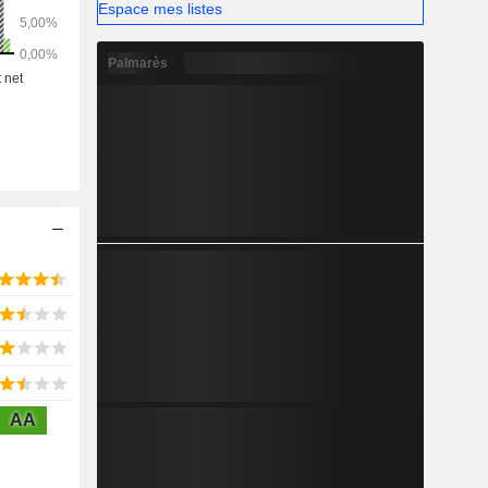
tzebue.
Espace mes listes
Palmarès
AA