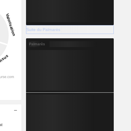
Suite du Palmarès
Palmarès
s
at