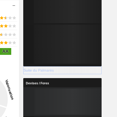
AA
Suite du Palmarès
Devises / Forex