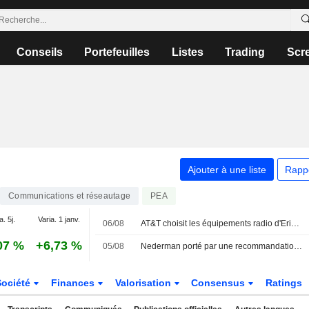
Conseils
Portefeuilles
Listes
Trading
Scr
Ajouter à une liste
Rapp
Communications et réseautage
PEA
a. 5j.
Varia. 1 janv.
06/08
AT&T choisit les équipements radio d'Ericsson pour le déploiement du spectre d'EchoStar
07 %
+6,73 %
05/08
Nederman porté par une recommandation d'achat, l'indice OMXS30 inchangé
Société
Finances
Valorisation
Consensus
Ratings