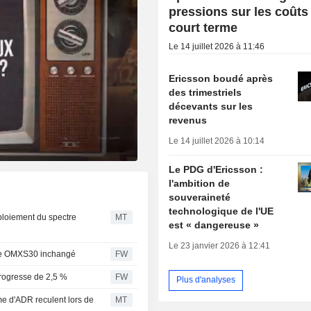
pressions sur les coûts
court terme
Le 14 juillet 2026 à 11:46
Ericsson boudé après
des trimestriels
décevants sur les
revenus
Le 14 juillet 2026 à 10:14
Le PDG d'Ericsson :
l'ambition de
souveraineté
technologique de l'UE
ploiement du spectre
MT
est « dangereuse »
Le 23 janvier 2026 à 12:41
ice OMXS30 inchangé
FW
rogresse de 2,5 %
FW
Plus d'analyses
e d'ADR reculent lors de
MT