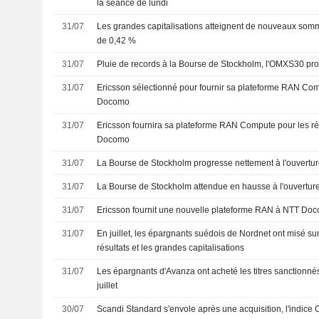
la séance de lundi
31/07
Les grandes capitalisations atteignent de nouveaux som
de 0,42 %
31/07
Pluie de records à la Bourse de Stockholm, l'OMXS30 pr
31/07
Ericsson sélectionné pour fournir sa plateforme RAN Co
Docomo
31/07
Ericsson fournira sa plateforme RAN Compute pour les r
Docomo
31/07
La Bourse de Stockholm progresse nettement à l'ouvertu
31/07
La Bourse de Stockholm attendue en hausse à l'ouvertur
31/07
Ericsson fournit une nouvelle plateforme RAN à NTT Do
31/07
En juillet, les épargnants suédois de Nordnet ont misé su
résultats et les grandes capitalisations
31/07
Les épargnants d'Avanza ont acheté les titres sanctionnés
juillet
30/07
Scandi Standard s'envole après une acquisition, l'indic