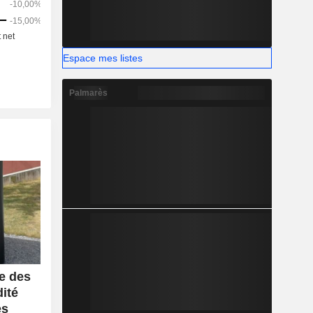
Espace mes listes
Palmarès
e des
dité
es