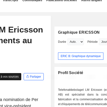
Transcripts
Communiqués
Publications officielles
Autres langues
LM Ericsson
Graphique ERICSSON
ments au
Durée
Période
ERIC B: Graphique dynamique
Profil Société
 à vos sources
Partager
Telefonaktiebolaget LM Ericsson (e
AB) est spécialisé dans la conc
la nomination de Per
fabrication et la commercialisation 
et d'équipements de télécommunicatio
t vice-président