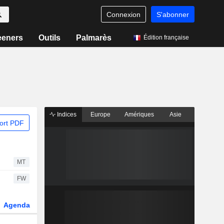
Connexion
S'abonner
eeners
Outils
Palmarès
Édition française
Indices
Europe
Amériques
Asie
ort PDF
MT
FW
Agenda
Secteur
Dérivés
Fonds et ETFs