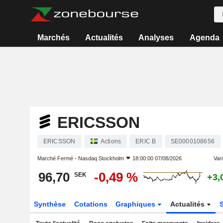
Marchés
Actualités
Analyses
Agenda
ERICSSON
ERICSSON
Actions
ERIC B
SE0000108656
Marché Fermé -
Nasdaq Stockholm
18:00:00 07/08/2026
Vari
96,70
-0,49 %
SEK
+3,
Synthèse
Cotations
Graphiques
Actualités