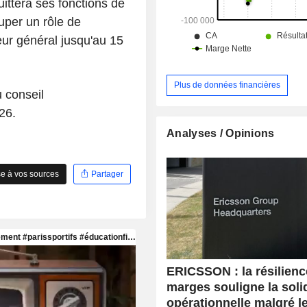
quittera ses fonctions de
uper un rôle de
eur général jusqu'au 15
Plus de données financières
u conseil
26.
Analyses / Opinions
e à vos sources
Partager
ERICSSON : la résilienc
marges souligne la soli
opérationnelle malgré l