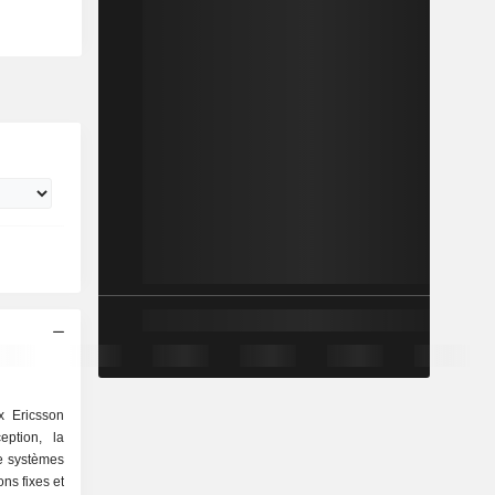
x Ericsson
eption, la
de systèmes
ns fixes et