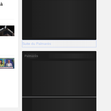
 à
Suite du Palmarès
Palmarès