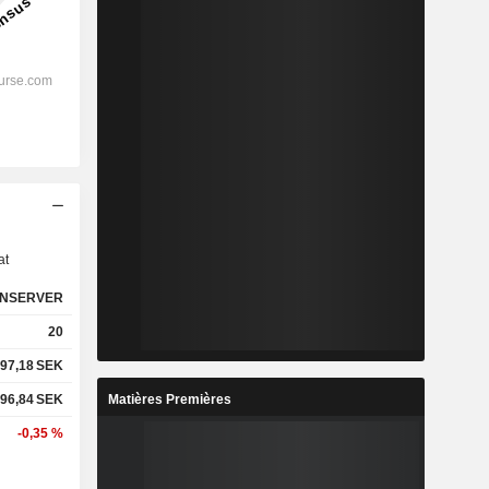
s
at
NSERVER
20
97,18
SEK
Matières Premières
96,84
SEK
-0,35 %