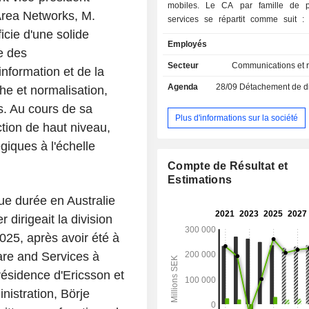
mobiles. Le CA par famille de p
 Area Networks, M.
services se répartit comme suit : - service
icie d'une solide
(39,3%) : notamment services de ges
Employés
contrôle de réseaux et d'intégration 
e des
; - systèmes et équipements de téléphonie et de
Secteur
Communications et 
nformation et de la
réseaux de transmission (37,4%) ; - logiciel
Agenda
28/09
Détachement de dividend
e et normalisation,
(23,3%).
s. Au cours de sa
Plus d'informations sur la société
ction de haut niveau,
giques à l'échelle
Compte de Résultat et
Estimations
ue durée en Australie
dirigeait la division
25, après avoir été à
ware and Services à
résidence d'Ericsson et
istration, Börje