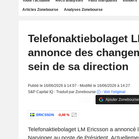
Toute l'actualité
Reco analystes
Faits marquants
Insiders
Articles Zonebourse
Analyses Zonebourse
Telefonaktiebolaget 
annonce des change
sein de sa direction
Publié le 16/06/2026 à 14:07 - Modifié le 16/06/2026 à 14:27
S&P Capital IQ - Traduit par Zonebourse
-
Voir l'original
Ajouter Zonebourse
ERICSSON
-0,49 %
Telefonaktiebolaget LM Ericsson a annoncé 
Narvinger au poste de Président. Actuellemen