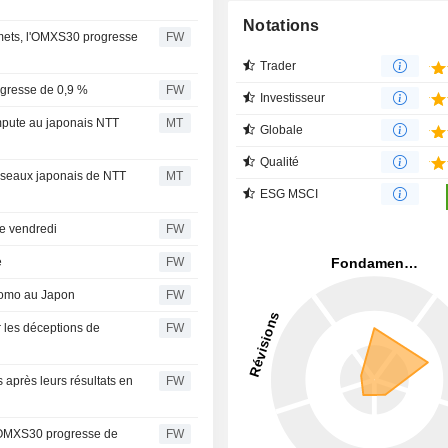
Notations
mets, l'OMXS30 progresse
FW
Trader
ogresse de 0,9 %
FW
Investisseur
mpute au japonais NTT
MT
Globale
Qualité
éseaux japonais de NTT
MT
ESG MSCI
re vendredi
FW
e
FW
como au Japon
FW
r les déceptions de
FW
 après leurs résultats en
FW
e OMXS30 progresse de
FW