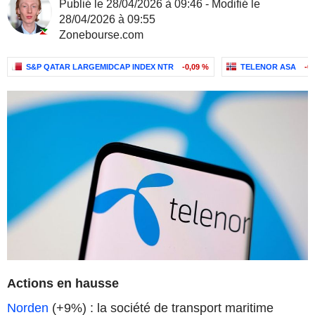
Publié le 28/04/2026 à 09:46 - Modifié le
28/04/2026 à 09:55
Zonebourse.com
S&P QATAR LARGEMIDCAP INDEX NTR
-0,09 %
TELENOR ASA
-0
Actions en hausse
Norden
(+9%) : la société de transport maritime