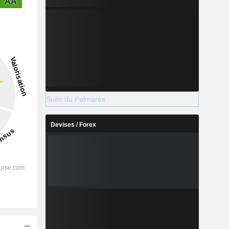
AA
Suite du Palmarès
Devises / Forex
s