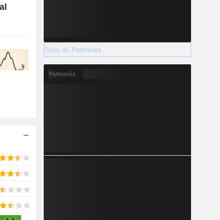
al
Suite du Palmarès
Palmarès