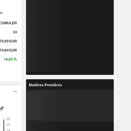
at
CUMULER
14
70,00
EUR
74,64
EUR
+6,63 %
Matières Premières