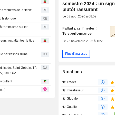
semestre 2024 : un sign
plutôt rassurant
s résultats de la "tech"
RE
Le 03 août 2026 à 08:52
d historique
RE
 l'optimisme sur les
RE
Fallait pas l'inviter :
Teleperformance
rs aux attentes, le titre
Le 26 novembre 2025 à 16:28
Plus d'analyses
e par l'espoir d'une
DJ
t, Icade, Saint-Gobain, TP,
DJ
Notations
 Agricole SA
 brillent
Trader
te...)
Investisseur
Globale
Qualité
ESG MSCI