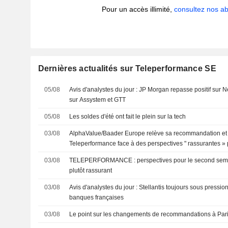
Pour un accès illimité,
consultez nos 
Dernières actualités sur Teleperformance SE
05/08
Avis d'analystes du jour : JP Morgan repasse positif sur 
sur Assystem et GTT
05/08
Les soldes d'été ont fait le plein sur la tech
03/08
AlphaValue/Baader Europe relève sa recommandation et s
Teleperformance face à des perspectives " rassurantes »
03/08
TELEPERFORMANCE : perspectives pour le second semestre 2024 : un signal
plutôt rassurant
03/08
Avis d'analystes du jour : Stellantis toujours sous pressio
banques françaises
03/08
Le point sur les changements de recommandations à Paris