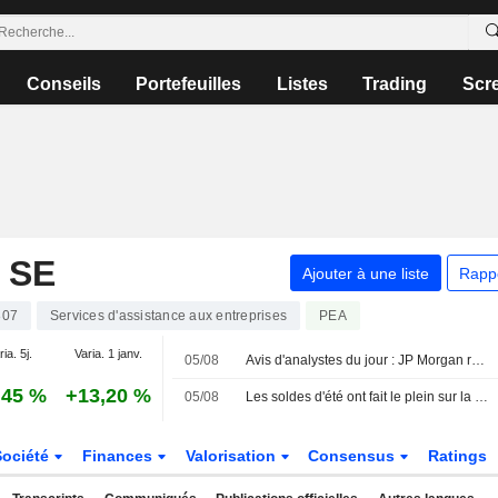
Conseils
Portefeuilles
Listes
Trading
Scr
 SE
Ajouter à une liste
Rapp
807
Services d'assistance aux entreprises
PEA
ia. 5j.
Varia. 1 janv.
05/08
Avis d'analystes du jour : JP Morgan repasse positif sur Nexans, nouveaux suivis sur Assystem et GTT
,45 %
+13,20 %
05/08
Les soldes d'été ont fait le plein sur la tech
Société
Finances
Valorisation
Consensus
Ratings