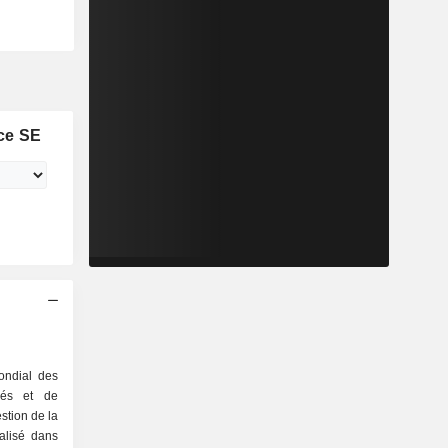
ce SE
ondial des
isés et de
stion de la
ialisé dans