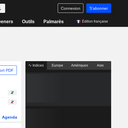
Connexion
S'abonner
eeners
Outils
Palmarès
Édition française
Indices
Europe
Amériques
Asie
ort PDF
Agenda
Secteur
Dérivés
Fonds et ETFs