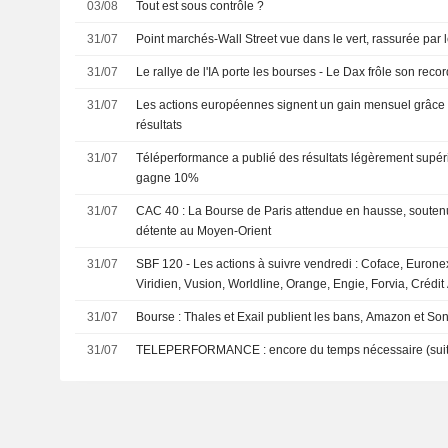
03/08
Tout est sous contrôle ?
31/07
Point marchés-Wall Street vue dans le vert, rassurée par le
31/07
Le rallye de l'IA porte les bourses - Le Dax frôle son recor
31/07
Les actions européennes signent un gain mensuel grâce à
résultats
31/07
Téléperformance a publié des résultats légèrement supérieu
gagne 10%
31/07
CAC 40 : La Bourse de Paris attendue en hausse, soutenu
détente au Moyen-Orient
31/07
SBF 120 - Les actions à suivre vendredi : Coface, Euronex
Viridien, Vusion, Worldline, Orange, Engie, Forvia, Crédit
31/07
Bourse : Thales et Exail publient les bans, Amazon et Sony
31/07
TELEPERFORMANCE : encore du temps nécessaire (sui