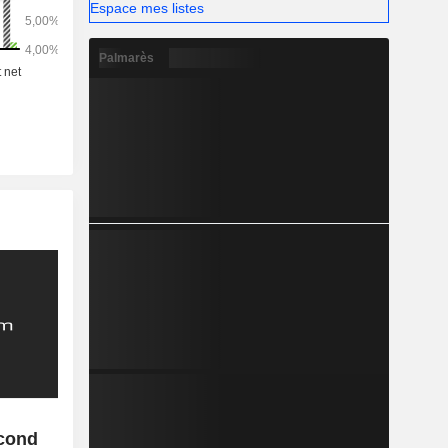
tives et
Espace mes listes
unications
Palmarès
econd