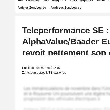
Toute l'actualité
Reco analystes
Faits marquants
Insiders
Articles Zonebourse
Analyses Zonebourse
Teleperformance SE :
AlphaValue/Baader E
revoit nettement son 
Publié le 29/05/2026 à 15:07
Zonebourse avec MT Newswires