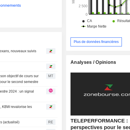
(41%), services administra
abonnements
gouvernementaux (40%), télécomm
(12%) et distribution (7%).
Plus de données financières
Nexans, nouveaux suivis
Analyses / Opinions
on objectif de cours sur
MT
 pour le second semestre
n, KBW revalorise les
TELEPERFORMANCE :
 (actualisé)
RE
perspectives pour le s