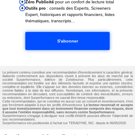
Zéro Publicité
pour un confort de lecture total
Outils pro
: conseils des Experts, Screeners
Expert, historiques et rapports financiers, listes
thématiques, transcripts...
S'abonner
Le présent contenu constitue une recommandation d'investissement à caractère général,
élaborée conformément aux dispositions visant à prévenir les abus de marché par la
société Surperformance, éditrice de Zonebourse. Plus particulièrement, cette
recommandation est fondée sur des éléments factuels et exprime une opinion sincère,
complète et équilibrée. Elle s'appuie sur des données internes ou externes, considérées
comme fiables à la date de leur diffusion. Nonobstant, ces informations, et la présente
recommandation en découlant, sont susceptibles de contenir des inexactitudes, erreurs
ou omissions, dont Surperformance ne saurait être tenue responsable.
Cette recommandation, qui ne constitue en aucun cas un conseil en investissement, n'est
pas forcément adaptée à tous les profils d'investisseur.
Le lecteur reconnait et accepte
que tout investissement dans un instrument financier comporte des risques, dont
il assume l'entière responsabilité, sans recours contre Surperformance
.
Surperformance s'engage à divulguer tout conflit d'intérêt pouvant affecter l'objectivité de
ses recommandations.
Surperformance est positionnée à l'achat sur TERADYNE, INC. depuis le 06/05/2026