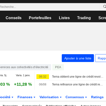
Conseils
Portefeuilles
Listes
Trading
Scr
Ajouter à une liste
Rapp
ervices aux collectivités d'électricité
PEA
ia. 5j.
Varia. 1 janv.
06:32
Terna obtient une ligne de crédit revolving de 2,3 milliards d'euros liée aux critères ESG
,03 %
+11,28 %
06/08
Terna refinance une ligne de crédit revolving liée aux critères ESG de 2,3 milliards d'euros
Société
Finances
Valorisation
Consensus
Ratings