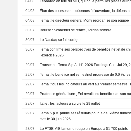
04/08
Leonardo en tête du MIB, qui brille parmi les places eur
04/08
Élan des bourses européennes à l'ouverture, la défense s'i
04/08
Terna : le directeur général Monti réorganise son équipe
30/07
Bourse : Schneider se rebiffe, Adidas sombre
30/07
Le Nasdaq se fait corriger
30/07
Terna confirme ses perspectives de bénéfice net et de chif
l'exercice 2026
29/07
Transcript : Terna S.p.A., H1 2026 Earnings Call, Jul 29, 
29/07
Terna : le bénéfice net semestriel progresse de 0,6 %, les
29/07
Terna : tous les indicateurs au vert au premier semestre ;
29/07
Prudence généralisée ; Eni revoit ses bénéfices et son ra
29/07
Italie : les facteurs à suivre le 29 juillet
29/07
Terna S.p.A. publie ses résultats pour le deuxième trimest
clos le 30 juin 2026
28/07
Le FTSE MIB lanterne rouge en Europe à 51 700 points