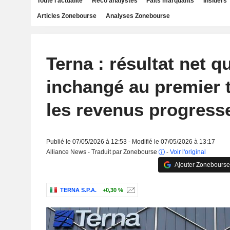
Toute l'actualité
Reco analystes
Faits marquants
Insiders
Articles Zonebourse
Analyses Zonebourse
Terna : résultat net q
inchangé au premier t
les revenus progress
Publié le 07/05/2026 à 12:53 - Modifié le 07/05/2026 à 13:17
Alliance News - Traduit par Zonebourse
-
Voir l'original
Ajouter Zonebourse
TERNA S.P.A.
+0,30 %