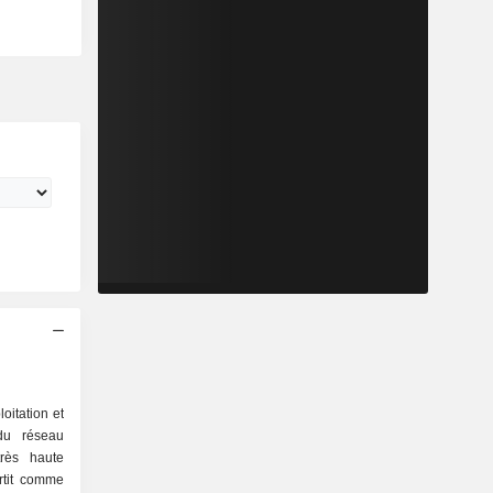
loitation et
du réseau
très haute
rtit comme