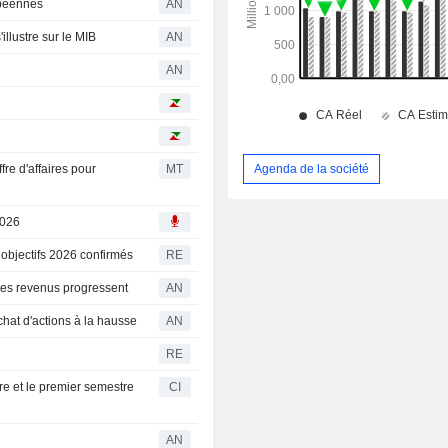
opéennes
AN
llustre sur le MIB
AN
AN
fre d'affaires pour
MT
Agenda de la société
2026
 objectifs 2026 confirmés
RE
 les revenus progressent
AN
chat d'actions à la hausse
AN
RE
re et le premier semestre
CI
AN