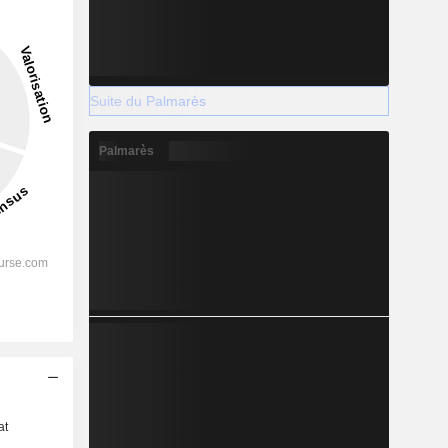
Suite du Palmarès
Palmarès
s
at