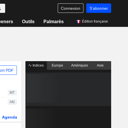
Connexion
S'abonner
eeners
Outils
Palmarès
Édition française
Indices
Europe
Amériques
Asie
ort PDF
MT
AN
Agenda
Secteur
Dérivés
Fonds et ETFs