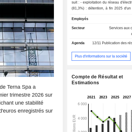
suit : - exploitation du réseau d'électricité italien
(81,3%) : détention, à fin 2025 d'u
69 070 km de lignes électriques, de 7
Employés
de 926 sous-stations et de 794 transf
- autres (18,7%).
Secteur
Services aux c
Agenda
12/11
Publication des résultats
Plus d'informations sur la société
Compte de Résultat et
Estimations
n de Terna Spa a
mier trimestre 2026 sur
ichant une stabilité
d'euros enregistrés sur