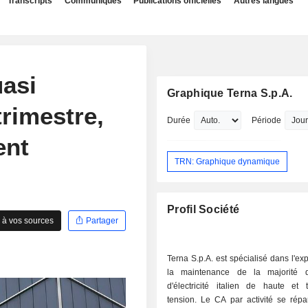
Transcripts
Communiqués
Publications officielles
Autres langues
uasi
Graphique Terna S.p.A.
rimestre,
Durée
Période
ent
TRN: Graphique dynamique
Profil Société
 à vos sources
Partager
Terna S.p.A. est spécialisé dans l'exp
la maintenance de la majorité 
d'électricité italien de haute et 
tension. Le CA par activité se répa