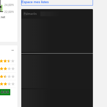
Espace mes listes
Palmarès
AAA