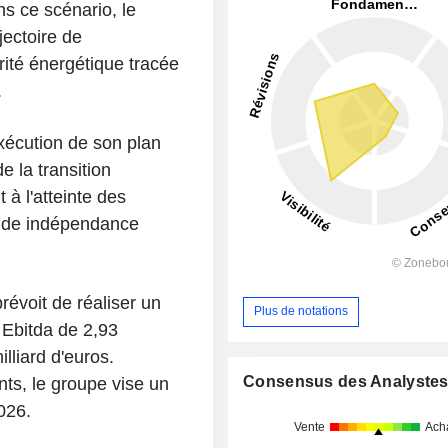
s ce scénario, le
jectoire de
ité énergétique tracée
.
xécution de son plan
de la transition
 à l'atteinte des
ande indépendance
révoit de réaliser un
Plus de notations
n Ebitda de 2,93
lliard d'euros.
Consensus des Analyste
ts, le groupe vise un
026.
Vente
Ach