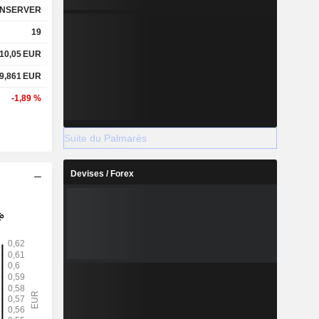
NSERVER
19
10,05
EUR
9,861
EUR
-1,89 %
Suite du Palmarès
Devises / Forex