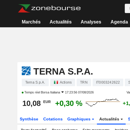
Marchés
Actualités
Analyses
Agenda
TERNA S.P.A.
Terna S.p.A.
Actions
TRN
IT0003242622
S
Temps réel
Borsa Italiana
17:23:56 07/08/2026
Var
10,08
+0,30 %
EUR
+1
Synthèse
Cotations
Graphiques
Actualités