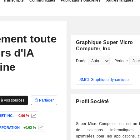
Transcripts
Communiqués
Publications officielles
Autres langues
ément toute
Graphique Super Micro
Computer, Inc.
rs d'IA
Durée
Période
ine
SMCI: Graphique dynamique
 à vos sources
Partager
Profil Société
ET INC.
-0,96 %
Super Micro Computer, Inc. est un f
RPORATION
+0,03 %
de solutions informatiques c
optimisées pour les applications, 