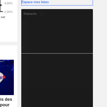
ion et de
Espace mes listes
oidissement
uide).
Palmarès
ès des
 pour