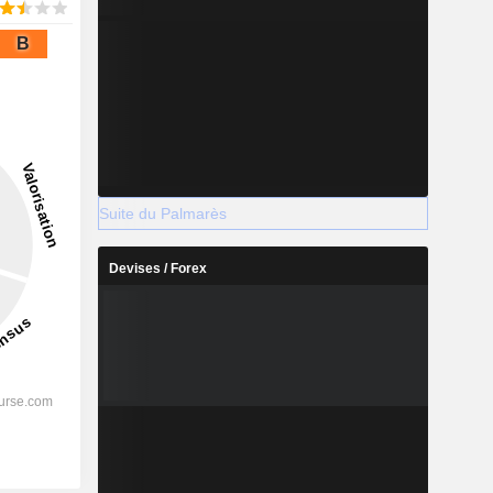
B
Suite du Palmarès
Devises / Forex