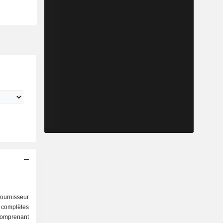
ournisseur
omplètes
comprenant