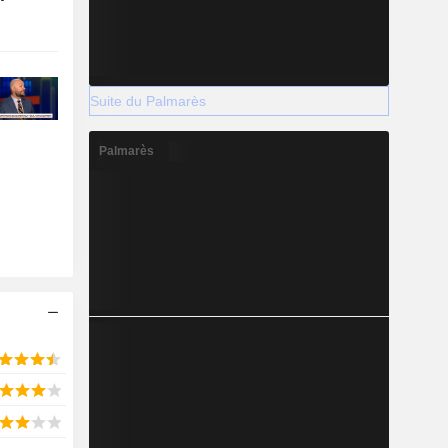
Suite du Palmarès
Palmarès