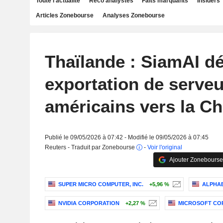
Toute l'actualité
Reco analystes
Faits marquants
Insiders
Articles Zonebourse
Analyses Zonebourse
Thaïlande : SiamAI d
exportation de serveu
américains vers la Ch
Publié le 09/05/2026 à 07:42 - Modifié le 09/05/2026 à 07:45
Reuters - Traduit par Zonebourse
-
Voir l'original
Ajouter Zonebourse
SUPER MICRO COMPUTER, INC.
+5,96 %
ALPHAB
NVIDIA CORPORATION
+2,27 %
MICROSOFT CO