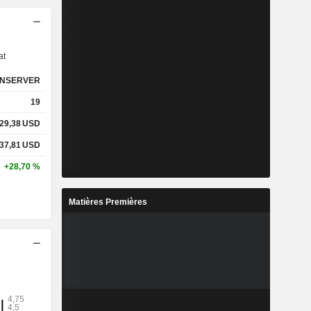
s
at
NSERVER
19
29,38
USD
37,81
USD
+28,70 %
Matières Premières