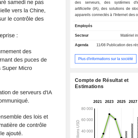
aré samedi ne pas
des serveurs, des systèmes d'in
artificielle (IA), des solutions de st
ielle vers la Chine,
appareils connectés à l'Internet des o
ur le contrôle des
des commutateurs, des logiciels et d
Employés
d'assistance. Ces solutions inf
complètes comprennent des serveurs
eprise :
Secteur
Matériel i
des systèmes de stockage, des serv
Agenda
11/08
Publication des résultats
modulaires, des stations de travail, d
tournement des
à l'échelle d'un rack complet, des pé
réseau, des sous-systèmes de serv
Plus d'informations sur la société
cernant des puces de
gestion des serveurs. Ses produits 
s Super Micro
et fabriqués en interne (aux États-Uni
et aux Pays-Bas). Le portefeuille d
Compte de Résultat et
modulaires de serveurs de la soci
Estimations
aux clients d’optimiser leurs so
ation de serveurs d'IA
fonction de leur charge de travail 
 communiqué.
applications spécifiques, en choisi
une large gamme de systèmes construi
des modules flexibles et réutilisa
ensemble des lois et
société, qui prennent en charge u
matière de contrôle
complet de formats, de proces
mémoires, de GPU, de solutions de
le ajouté.