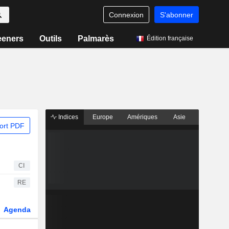
Connexion
S'abonner
eeners
Outils
Palmarès
Édition française
Indices
Europe
Amériques
Asie
ort PDF
CI
RE
Agenda
Secteur
Dérivés
Fonds et ETFs