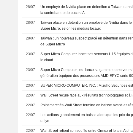
28/07
Un employé de Nvidia placé en détention à Taïwan dans 
la contrebande de puces IA
28/07
Taïwan place en détention un employé de Nvidia dans le 
Super Micro, selon les médias locaux
28/07
Taïwan : un nouveau suspect placé en détention dans l'en
de Super Micro
23/07
Super Micro Computer lance ses serveurs H15 équipés de
le cloud
23/07
Super Micro Computer, Inc. lance sa gamme de serveurs
génération équipée des processeurs AMD EPYC série 9
23/07
SUPER MICRO COMPUTER, INC. : Mizuho Se
22/07
Wall Street recule face aux résultats technologiques et à 
22/07
Point marchés-Wall Street termine en baisse avant les résu
22/07
Les actions globalement en baisse alors que les prix du p
rallye
22/07
Wall Street retient son souffle entre Ormuz et le test Alph