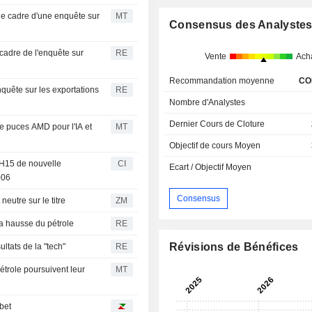
le cadre d'une enquête sur
MT
Consensus des Analyste
cadre de l'enquête sur
RE
Vente
Ach
Recommandation moyenne
CO
quête sur les exportations
RE
Nombre d'Analystes
Dernier Cours de Cloture
 puces AMD pour l'IA et
MT
Objectif de cours Moyen
 H15 de nouvelle
CI
Ecart / Objectif Moyen
006
Consensus
curities est neutre sur le titre
ZM
la hausse du pétrole
RE
Révisions de Bénéfices
ltats de la "tech"
RE
étrole poursuivent leur
MT
abet