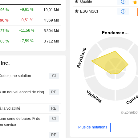
Qualité
+9,61 %
,96 %
19,01 Md
ESG MSCI
-0,51 %
,96 %
4 369 Md
+11,56 %
,27 %
5 304 Md
+7,59 %
,03 %
3 712 Md
Inc.
oder, une solution
CI
via un nouvel accord de cinq
RE
la volatilité
RE
une série de baies IA de
CI
en service
Plus de notations
RE