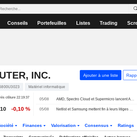
Conseils
Portefeuilles
Listes
Trading
Scr
TER, INC.
Ajouter à une liste
Rapp
6800U3023
Matériel informatique
ès clôture
22:19:37
05/08
AMD, Spectro Cloud et Supermicro lancent AMD Instinct Coder, une solution d'inférence IA pour les entreprises
,10
-0,10 %
05/08
Netlist et Samsung mettent fin à leurs litiges de brevets via un nouvel accord de cinq ans sur les mémoires
Société
Finances
Valorisation
Consensus
Ratings