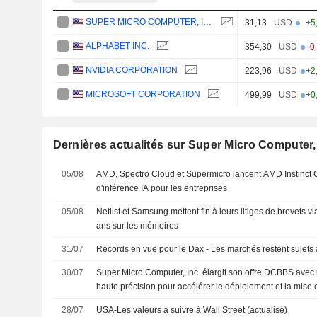
SUPER MICRO COMPUTER, INC.
31,13
USD
+5
ALPHABET INC.
354,30
USD
-0
NVIDIA CORPORATION
223,96
USD
+2
MICROSOFT CORPORATION
499,99
USD
+0
Dernières actualités sur Super Micro Computer, 
05/08
AMD, Spectro Cloud et Supermicro lancent AMD Instinct C
d'inférence IA pour les entreprises
05/08
Netlist et Samsung mettent fin à leurs litiges de brevets 
ans sur les mémoires
31/07
Records en vue pour le Dax - Les marchés restent sujets à 
30/07
Super Micro Computer, Inc. élargit son offre DCBBS avec 
haute précision pour accélérer le déploiement et la mise 
28/07
USA-Les valeurs à suivre à Wall Street (actualisé)