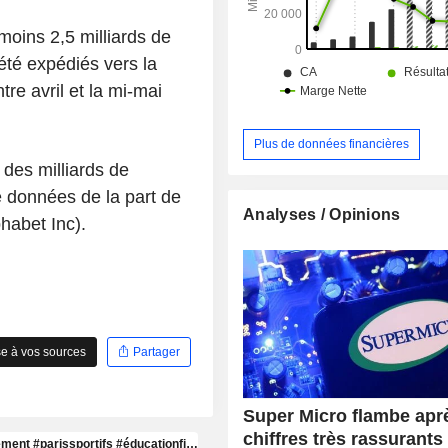
de mise en réseau, d’alimentat
refroidissement (climatisation, refr
moins 2,5 milliards de
par air libre ou refroidissement par liq
été expédiés vers la
tre avril et la mi-mai
Plus de données financières
 des milliards de
e données de la part de
Analyses / Opinions
habet Inc).
e à vos sources
Partager
Super Micro flambe apr
chiffres très rassurants