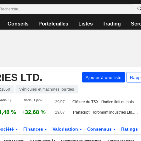
Conseils
Portefeuilles
Listes
Trading
Scr
ES LTD.
Ajouter à une liste
Rapp
21050
Véhicules et machines lourdes
Varia. 5j.
Varia. 1 janv.
29/07
Clôture du TSX : l'indice finit en baisse, plombé par les financières malgré la poussée de l'énergie
4,48 %
+32,68 %
29/07
Transcript : Toromont Industries Ltd., Q2 2026 Earnings Call, Jul 29, 2026
Société
Finances
Valorisation
Consensus
Ratings