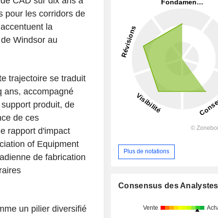
 de CAD sur dix ans à
 pour les corridors de
 accentuent la
, de Windsor au
 trajectoire se traduit
nq ans, accompagné
support produit, de
nce de ces
e rapport d'impact
iation of Equipment
Plus de notations
nadienne de fabrication
raires
Consensus des Analyste
e un pilier diversifié
Vente
Ach