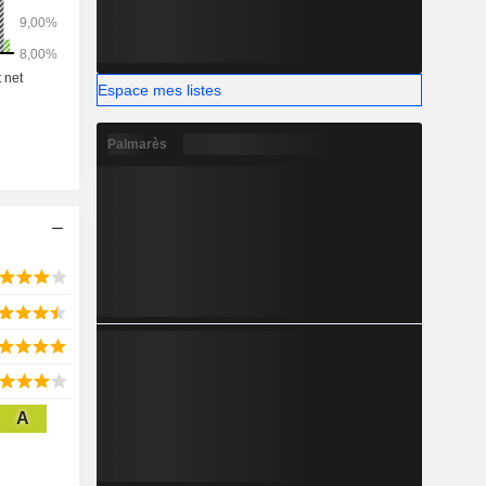
Espace mes listes
Palmarès
A