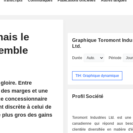
Transcripts
Communiqués
Publications officielles
Autres langues
ais le
Graphique Toromont Indus
Ltd.
semble
Durée
Période
TIH: Graphique dynamique
gloire. Entre
n des marges et une
Profil Société
 ce concessionnaire
t discrète à celui de
e plus gros des gains
Toromont Industries Ltd. est une 
canadienne qui répond aux beso
clientèle diversifiée en matière d'