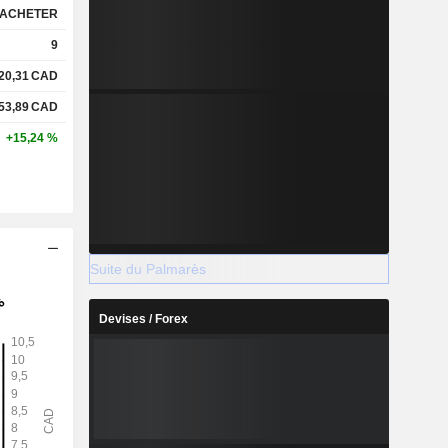
ACHETER
9
20,31
CAD
53,89
CAD
+15,24 %
Suite du Palmarès
Devises / Forex