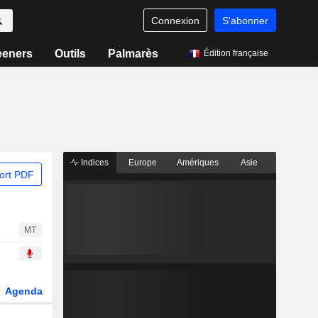
Connexion
S'abonner
eeners
Outils
Palmarès
Édition française
Indices
Europe
Amériques
Asie
ort PDF
MT
Agenda
Secteur
Dérivés
Fonds et ETFs