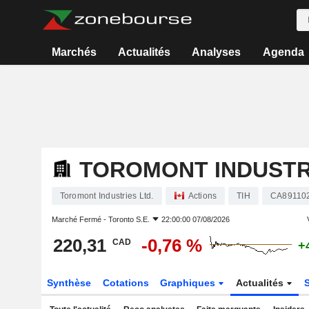
Marchés
Actualités
Analyses
Agenda
TOROMONT INDUSTRI
Toromont Industries Ltd.
Actions
TIH
CA89110
Marché Fermé -
Toronto S.E.
22:00:00 07/08/2026
220,31
-0,76 %
CAD
+
Synthèse
Cotations
Graphiques
Actualités