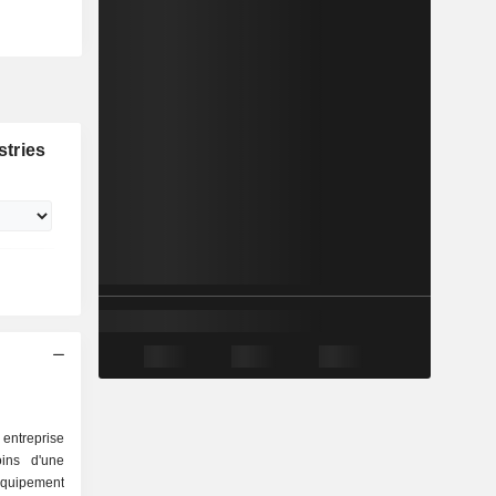
tries
entreprise
ins d'une
équipement