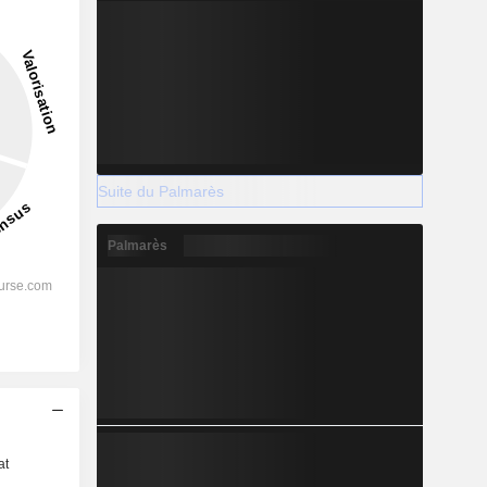
Suite du Palmarès
Palmarès
s
at