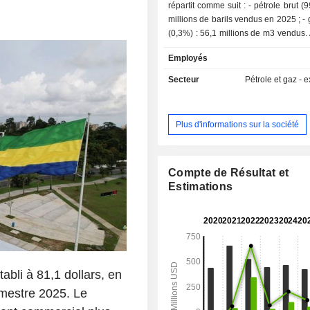
répartit comme suit : - pétrole brut (99,7%) : 6,1
millions de barils vendus en 2025 ; - gaz naturel
(0,3%) : 56,1 millions de m3 vendus. A fin 2025,
le groupe exploite un domaine mini
Employés
de 8 titres miniers d'exploitation d'un
totale de 869 km2 (dont 573 
Secteur
Pétrole et gaz - e
concessions et 296 km2 sous aut
exclusives et sous permis d'exploitat
répartition géographique du CA est la
Plus d'informations sur la société
Afrique (12,3%) et Europe et Asie (87
Compte de Résultat et
Estimations
tabli à 81,1 dollars, en
imestre 2025. Le