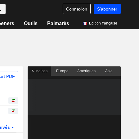
Connexion
S'abonner
eeners
Outils
Palmarès
Édition française
Indices
Europe
Amériques
Asie
ort PDF
rivés