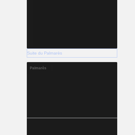
Suite du Palmarès
Palmarès