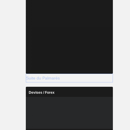
Suite du Palmarès
Devises / Forex