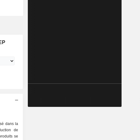
 EP
sé dans la
duction de
produits se