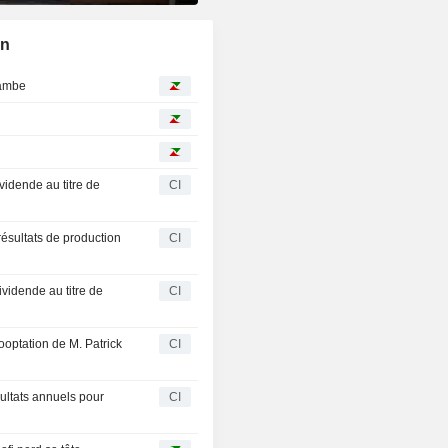
on
lambe
idende au titre de
CI
sultats de production
CI
idende au titre de
CI
optation de M. Patrick
CI
ultats annuels pour
CI