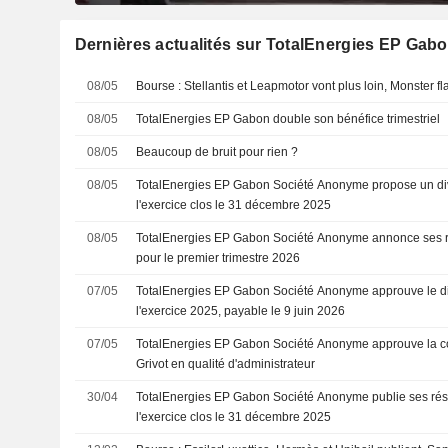
Dernières actualités sur TotalEnergies EP Gab
08/05
Bourse : Stellantis et Leapmotor vont plus loin, Monster f
08/05
TotalEnergies EP Gabon double son bénéfice trimestriel
08/05
Beaucoup de bruit pour rien ?
08/05
TotalEnergies EP Gabon Société Anonyme propose un div
l'exercice clos le 31 décembre 2025
08/05
TotalEnergies EP Gabon Société Anonyme annonce ses ré
pour le premier trimestre 2026
07/05
TotalEnergies EP Gabon Société Anonyme approuve le div
l'exercice 2025, payable le 9 juin 2026
07/05
TotalEnergies EP Gabon Société Anonyme approuve la co
Grivot en qualité d'administrateur
30/04
TotalEnergies EP Gabon Société Anonyme publie ses rés
l'exercice clos le 31 décembre 2025