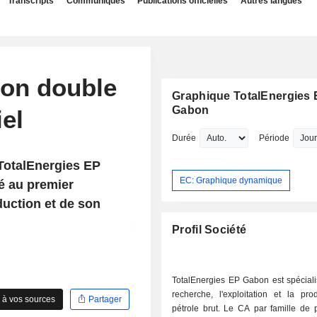
Transcripts
Communiqués
Publications officielles
Autres langues
bon double
Graphique TotalEnergies
Gabon
el
Durée
Période
 TotalEnergies EP
EC: Graphique dynamique
é au premier
duction et de son
Profil Société
TotalEnergies EP Gabon est spéciali
recherche, l'exploitation et la pro
 à vos sources
Partager
pétrole brut. Le CA par famille de 