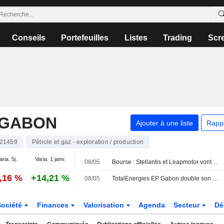
Conseils
Portefeuilles
Listes
Trading
Scr
 GABON
Ajouter à une liste
Rapp
21459
Pétrole et gaz - exploration / production
aria. 5j.
Varia. 1 janv.
08/05
Bourse : Stellantis et Leapmotor vont plus loin, Monster flambe
1,16 %
+14,21 %
08/05
TotalEnergies EP Gabon double son bénéfice trimestriel
Société
Finances
Valorisation
Agenda
Secteur
Dé