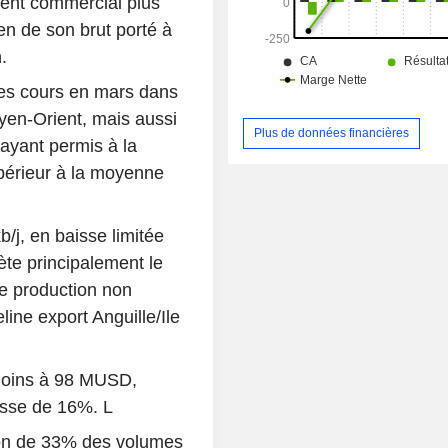
ment commercial plus
en de son brut porté à
.
des cours en mars dans
yen-Orient, mais aussi
Plus de données financières
ayant permis à la
upérieur à la moyenne
b/j, en baisse limitée
lète principalement le
de production non
eline export Anguille/Ile
anmoins à 98 MUSD,
isse de 16%. L
ion de 33% des volumes