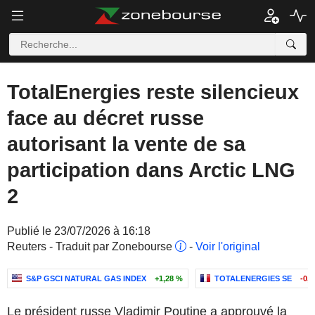
TotalEnergies reste silencieux
face au décret russe
autorisant la vente de sa
participation dans Arctic LNG
2
Publié le 23/07/2026 à 16:18
Reuters - Traduit par Zonebourse
-
Voir l'original
S&P GSCI NATURAL GAS INDEX
+1,28 %
TOTALENERGIES SE
-0,
Le président russe Vladimir Poutine a approuvé la