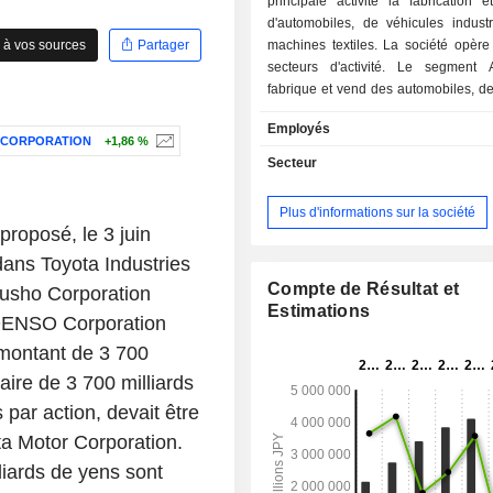
principale activité la fabrication 
d'automobiles, de véhicules industr
 à vos sources
Partager
machines textiles. La société opère
secteurs d'activité. Le segment 
fabrique et vend des automobiles, d
des compresseurs pour clim
Employés
automobiles et des équipements élec
N CORPORATION
+1,86 %
entre autres. Le segment des 
Secteur
industriels fournit des chariots él
fourche, des équipements d'entr
Plus d'informations sur la société
entrepôts automatiques, des véhicul
proposé, le 3 juin
travail en hauteur, des solutions log
dans Toyota Industries
des activités de financement des 
segment des machines textiles p
Compte de Résultat et
usho Corporation
machines à tisser et des machines à f
Estimations
 DENSO Corporation
que des équipements de mesure de 
 montant de 3 700
des fils et des équipements de cla
coton.
aire de 3 700 milliards
 par action, devait être
ta Motor Corporation.
liards de yens sont