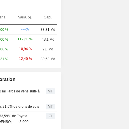
aria.
Varia. 5j.
Capi.
-.--%
,00 %
38,31 Md
+12,60 %
,00 %
43,1 Md
-10,94 %
,86 %
9,8 Md
-12,40 %
,31 %
30,53 Md
oration
 milliards de yens suite à
MT
ec 21,5% de droits de vote
MT
e 63,59% de Toyota
CI
t DENSO pour 3 900