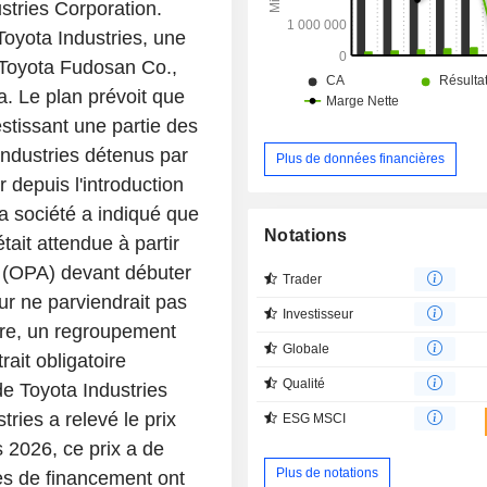
stries Corporation.
Toyota Industries, une
 Toyota Fudosan Co.,
a. Le plan prévoit que
stissant une partie des
Industries détenus par
Plus de données financières
depuis l'introduction
a société a indiqué que
Notations
tait attendue à partir
at (OPA) devant débuter
Trader
eur ne parviendrait pas
Investisseur
offre, un regroupement
Globale
ait obligatoire
Qualité
de Toyota Industries
ries a relevé le prix
ESG MSCI
 2026, ce prix a de
Plus de notations
es de financement ont