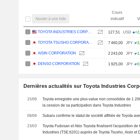
Cours
Ajouter à une liste
indicatif
V
TOYOTA INDUSTRIES CORPORATION
127,51
USD
+2
TOYOTA TSUSHO CORPORATION
7 460,00
JPY
+3
AISIN CORPORATION
2 243,00
JPY
+1
DENSO CORPORATION
1 925,00
JPY
+0
Dernières actualités sur Toyota Industries Corp
15/06
Toyota enregistre une plus-value non consolidée de 1 200
la cession de sa participation dans Toyota Industries
08/06
Subaru confirme le statut de société affiliée de Toyota av
23/03
Toyota Fudosan et Akio Toyoda finalisent l'acquisition d
Industries (TSE:6201) auprès de Toyota Tsusho, Aisin e
milliards de yens