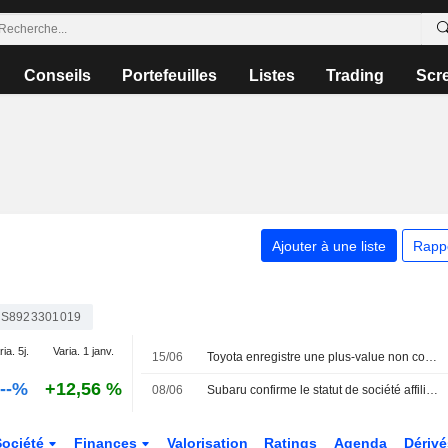
Conseils
Portefeuilles
Listes
Trading
Scr
Ajouter à une liste
Rapp
S8923301019
ia. 5j.
Varia. 1 janv.
15/06
Toyota enregistre une plus-value non consolidée de 1 200 milliards de yens suite à la cession de sa participation dans Toyota Industries
.--%
+12,56 %
08/06
Subaru confirme le statut de société affiliée de Toyota avec 21,5% de droits de vote
Société
Finances
Valorisation
Ratings
Agenda
Dériv