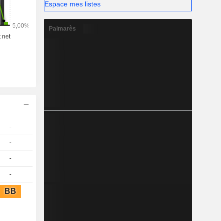
Espace mes listes
Palmarès
-
-
-
-
BB