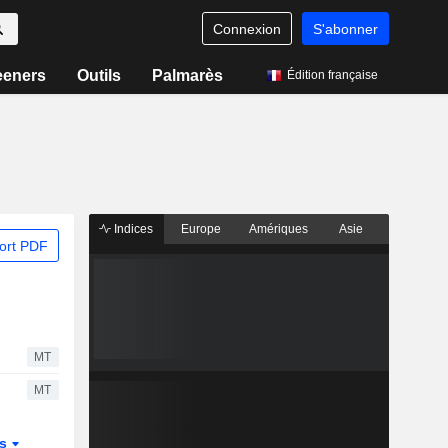
Connexion
S'abonner
eeners
Outils
Palmarès
Édition française
Indices
Europe
Amériques
Asie
ort PDF
MT
MT
és