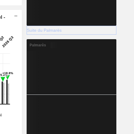
l -
Suite du Palmarès
Palmarès