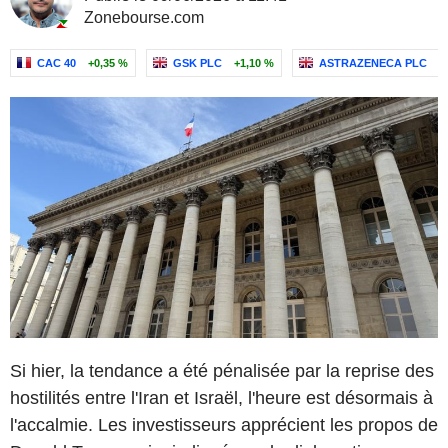
Zonebourse.com
CAC 40
+0,35 %
GSK PLC
+1,10 %
ASTRAZENECA PLC
-
Si hier, la tendance a été pénalisée par la reprise des
hostilités entre l'Iran et Israël, l'heure est désormais à
l'accalmie. Les investisseurs apprécient les propos de