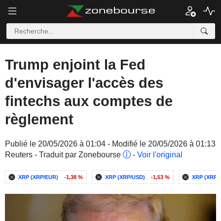
Trump enjoint la Fed
d'envisager l'accès des
fintechs aux comptes de
règlement
Publié le 20/05/2026 à 01:04 - Modifié le 20/05/2026 à 01:13
Reuters - Traduit par Zonebourse
-
Voir l'original
XRP (XRP/EUR)
-1,38 %
XRP (XRP/USD)
-1,53 %
XRP (XRP/