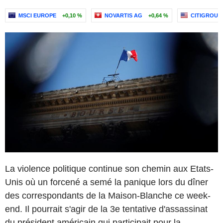
MSCI EUROPE
+0,10 %
NOVARTIS AG
+0,64 %
CITIGROUP 
La violence politique continue son chemin aux Etats-
Unis où un forcené a semé la panique lors du dîner
des correspondants de la Maison-Blanche ce week-
end. Il pourrait s'agir de la 3e tentative d'assassinat
du président américain qui participait pour la