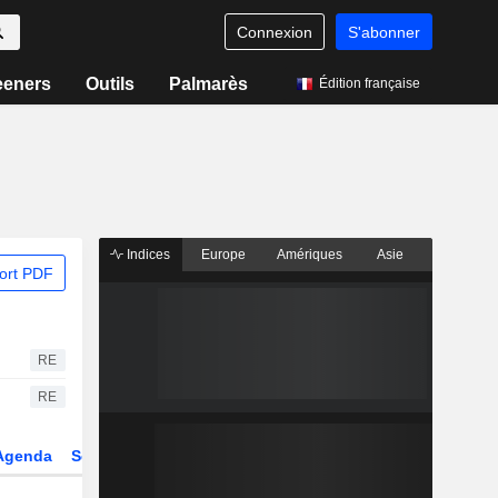
Connexion
S'abonner
eeners
Outils
Palmarès
Édition française
Indices
Europe
Amériques
Asie
ort PDF
RE
RE
Agenda
Secteur
Dérivés
Fonds et ETFs