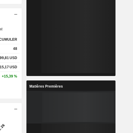
s
at
CUMULER
48
99,81
USD
15,17
USD
+15,39 %
Matières Premières