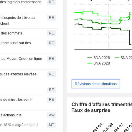
 des logiciels compensant
RE
 d'espoirs de trêve au
RE
ochent
r des sommets
RE
urope aussi sur des
RE
rd au Moyen-Orient en ligne
RE
s, des attentes élevées
RE
Révisions des estimations
RE
e de mire ; les semi-
RE
Chiffre d'affaires trimestrie
Taux de surprise
s actions Intel
AW
 de 18 % malgré un bond
MT