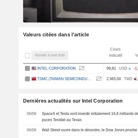
Valeurs citées dans l'article
Cours
Ajouter à une liste
indicatif
V
INTEL CORPORATION
99,81
USD
-1
TSMC (TAIWAN SEMICONDUCTOR MANUFACTURING COMPANY)
2 365,00
TWD
-1
Dernières actualités sur Intel Corporation
06/08
SpaceX et Tesla vont investir initialement 16,8 milliards d
puces Terafab au Texas
06/08
Wall Street ouvre dans le désordre, le Dow Jones proche