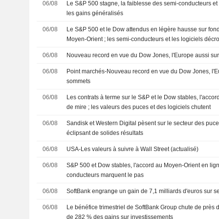
06/08
Le S&P 500 stagne, la faiblesse des semi-conducteurs et
les gains généralisés
06/08
Le S&P 500 et le Dow attendus en légère hausse sur fond
Moyen-Orient ; les semi-conducteurs et les logiciels décr
06/08
Nouveau record en vue du Dow Jones, l'Europe aussi su
06/08
Point marchés-Nouveau record en vue du Dow Jones, l'E
sommets
06/08
Les contrats à terme sur le S&P et le Dow stables, l'acco
de mire ; les valeurs des puces et des logiciels chutent
06/08
Sandisk et Western Digital pèsent sur le secteur des puce
éclipsant de solides résultats
06/08
USA-Les valeurs à suivre à Wall Street (actualisé)
06/08
S&P 500 et Dow stables, l'accord au Moyen-Orient en lign
conducteurs marquent le pas
06/08
SoftBank engrange un gain de 7,1 milliards d'euros sur se
06/08
Le bénéfice trimestriel de SoftBank Group chute de près
de 282 % des gains sur investissements