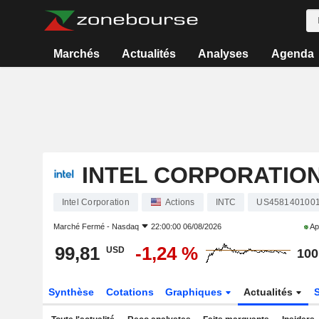
Marchés
Actualités
Analyses
Agenda
INTEL CORPORATIO
Intel Corporation
Actions
INTC
US458140100
Marché Fermé -
Nasdaq
22:00:00 06/08/2026
Ap
99,81
-1,24 %
USD
100
Synthèse
Cotations
Graphiques
Actualités