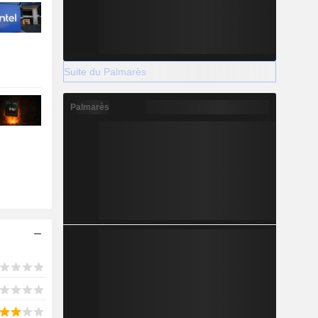
Suite du Palmarès
Palmarès