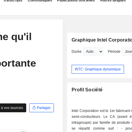
Transcripts
Communiqués
Publications officielles
Autres langues
e qu'il
Graphique Intel Corporati
Durée
Période
portante
INTC: Graphique dynamique
Profil Société
 à vos sources
Partager
Intel Corporation est le 1er fabricant
semi-conducteurs. Le CA (avant él
intragroupe) par famille de produits 
se répartit comme suit : - produits pour