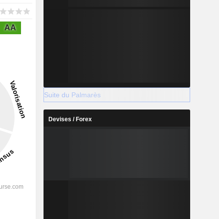
AA
Suite du Palmarès
Devises / Forex