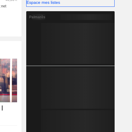
Espace mes listes
Palmarès
 |