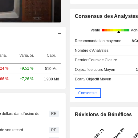
Consensus des Analyste
Vente
Ach
Recommandation moyenne
AC
Nombre d'Analystes
aria.
Varia. 5j.
Capi.
Dernier Cours de Cloture
+9,52 %
,24 %
510 Md
Objectif de cours Moyen
1
+7,26 %
,66 %
1 930 Md
Ecart / Objectif Moyen
Consensus
e dollars dans l'usine de
RE
Révisions de Bénéfices
 de son record
RE