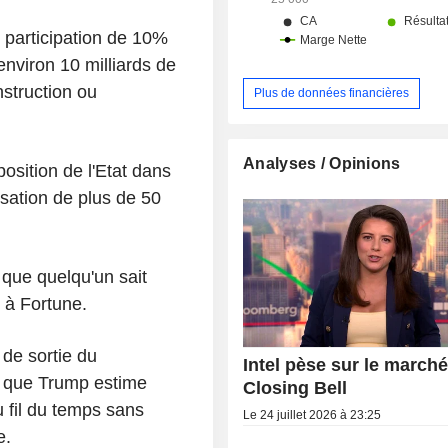
Taiwan (14,5%) et autres (13,6%).
e participation de 10%
environ 10 milliards de
nstruction ou
Plus de données financières
Analyses / Opinions
position de l'Etat dans
isation de plus de 50
 que quelqu'un sait
p à Fortune.
 de sortie du
Intel pèse sur le marché
e que Trump estime
Closing Bell
 fil du temps sans
Le 24 juillet 2026 à 23:25
e.