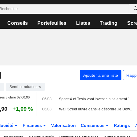
Conseils
Portefeuilles
Listes
Trading
Scr
N
Ajouter à une liste
Rapp
1
Semi-conducteurs
rès clôture
02:00:00
06/08
SpaceX et Tesla vont investir initialement 16,8 milliards de dollars dans l'usine de puces Terafab au Texas
,90
+1,09 %
06/08
Wall Street ouvre dans le désordre, le Dow Jones proche de son record
Société
Finances
Valorisation
Consensus
Ratings