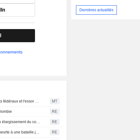
dIn
Dernières actualités
l
abonnements
La présidente de Spelman s'exprime sur les financements fédéraux et l'essor de l'IA
MT
olombie
RE
Nouvelles frappes des Houthis au Yémen, l'Onu craint un élargissement du conflit
RE
La nouvelle offensive de Trump contre le droit du sol se heurte à une bataille juridique complexe
RE