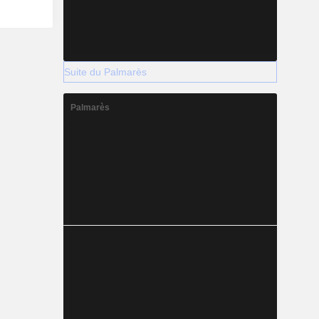
Suite du Palmarès
Palmarès