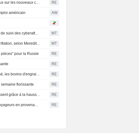
La gouverneure de l'Oregon soutient les moratoires locaux sur les nouveaux centres de données en attendant une révision législative
RE
mploi américain
AW
Le PDG de Gen commente les résultats et le nouvel outil de suivi des cyberattaques
MT
L'encours des cartes de crédit progresse au rythme de l'inflation, selon Meredith Whitney
MT
 pièces" pour la Russie
RE
ssante
RE
BÉTAIL-Le bétail vivant du CME termine en ordre dispersé, les bovins d'engraissement se raffermissent après une séance volatile
RE
 semaine florissante
RE
Les contrats à terme sur le gaz naturel américain progressent grâce à la hausse des flux d'exportation de GNL
RE
L'Espagne rétablit les contrôles aux frontières pour les voyageurs en provenance d'Italie sur fond de crise migratoire
RE