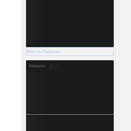
Suite du Palmarès
Palmarès