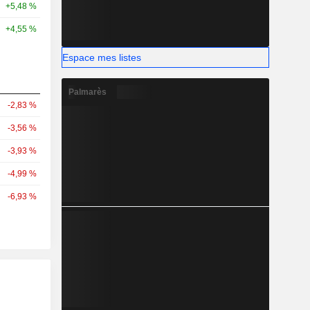
+5,48 %
+4,55 %
Espace mes listes
Palmarès
-2,83 %
-3,56 %
-3,93 %
-4,99 %
-6,93 %