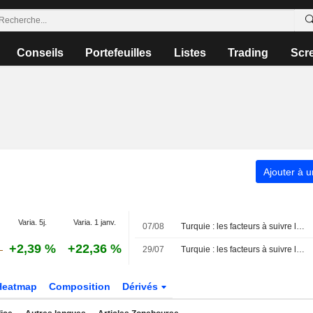
Conseils
Portefeuilles
Listes
Trading
Scr
Ajouter à u
Varia. 5j.
Varia. 1 janv.
07/08
Turquie : les facteurs à suivre le 7 août
+2,39 %
+22,36 %
29/07
Turquie : les facteurs à suivre le 29 juillet
Heatmap
Composition
Dérivés