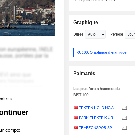
Le 27 juillet 2026 à 15:25
Graphique
Durée
Période
XU100: Graphique dynamique
Palmarès
Les plus fortes hausses du
BIST 100
membres
TEKFEN HOLDING ANONIM SIRKETI
ontinuer
PARK ELEKTRIK ÜRETIM MADENCILIK SANAYI VE TICARET
TRABZONSPOR SPORTIF YATIRIM VE FUTBOL ISLETMECILIGI TICARET
 un compte