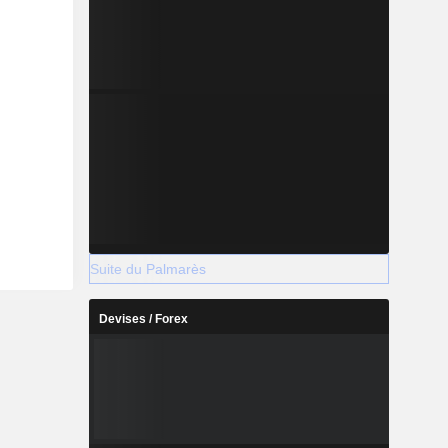
Suite du Palmarès
Devises / Forex