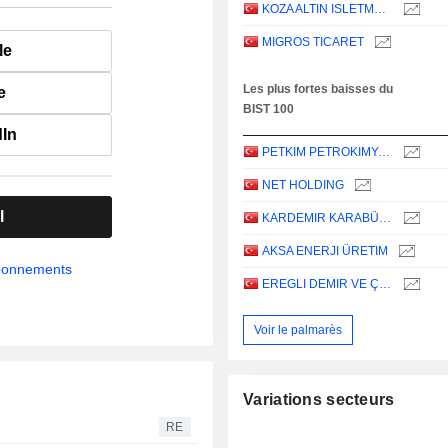
KOZA ALTIN ISLETMELERI
MIGROS TICARET
le
Les plus fortes baisses du
e
BIST 100
dIn
PETKIM PETROKIMYA HOLDING ANONIM SIRKETI
NET HOLDING
l
KARDEMIR KARABÜK DEMIR ÇELIK SANAYI VE TICARET
AKSA ENERJI ÜRETIM
abonnements
EREGLI DEMIR VE ÇELIK FABRIKALARI T.A.S.
Voir le palmarès
Variations secteurs
RE