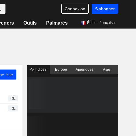
Connexion
S'abonner
eeners
Outils
Palmarès
Édition française
Indices
Europe
Amériques
Asie
ne liste
RE
RE