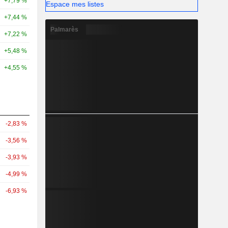
+7,79 %
Espace mes listes
+7,44 %
Palmarès
+7,22 %
+5,48 %
+4,55 %
-2,83 %
-3,56 %
-3,93 %
-4,99 %
-6,93 %