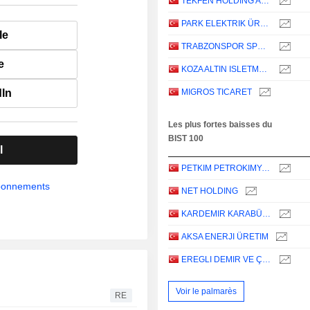
TEKFEN HOLDING ANONIM SIRKETI
PARK ELEKTRIK ÜRETIM MADENCILIK SANAYI VE TICARET
le
TRABZONSPOR SPORTIF YATIRIM VE FUTBOL ISLETMECILIGI TICARET
e
KOZA ALTIN ISLETMELERI
dIn
MIGROS TICARET
Les plus fortes baisses du
BIST 100
l
PETKIM PETROKIMYA HOLDING ANONIM SIRKETI
abonnements
NET HOLDING
KARDEMIR KARABÜK DEMIR ÇELIK SANAYI VE TICARET
AKSA ENERJI ÜRETIM
EREGLI DEMIR VE ÇELIK FABRIKALARI T.A.S.
Voir le palmarès
RE