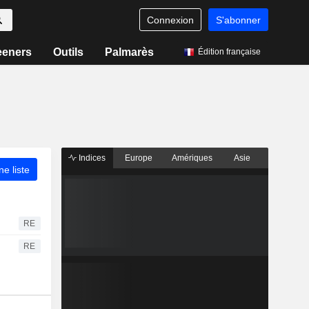
Connexion
S'abonner
eeners
Outils
Palmarès
Édition française
Indices
Europe
Amériques
Asie
ne liste
RE
RE