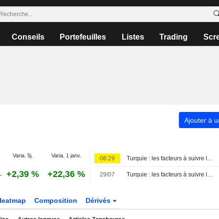
Conseils
Portefeuilles
Listes
Trading
Scr
Ajouter à u
Varia. 5j.
Varia. 1 janv.
06:29
Turquie : les facteurs à suivre le 7 août
+2,39 %
+22,36 %
29/07
Turquie : les facteurs à suivre le 29 juillet
Heatmap
Composition
Dérivés