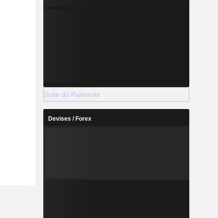
Suite du Palmarès
Devises / Forex