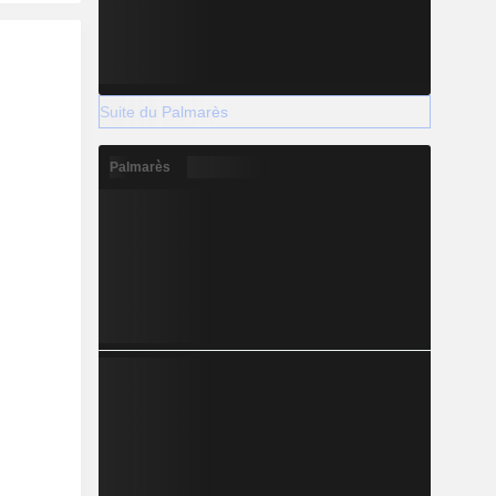
Suite du Palmarès
Palmarès