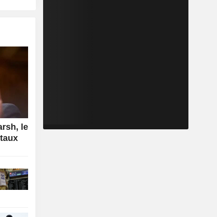
rsh, le
 taux