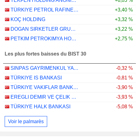
TEKFEN HOLDING ANONIM SIRKETI
+6,03 %
TÜRKIYE PETROL RAFINERILERI
+3,40 %
KOÇ HOLDING
+3,32 %
DOGAN SIRKETLER GRUBU HOLDING
+3,22 %
PETKIM PETROKIMYA HOLDING ANONIM SIRKETI
+2,75 %
Les plus fortes baisses du BIST 30
SINPAS GAYRIMENKUL YATIRIM ORTAKLIGI
-0,32 %
TÜRKIYE IS BANKASI
-0,81 %
TÜRKIYE VAKIFLAR BANKASI TÜRK ANONIM ORTAKLIGI
-3,90 %
EREGLI DEMIR VE ÇELIK FABRIKALARI T.A.S.
-3,93 %
TÜRKIYE HALK BANKASI
-5,08 %
Voir le palmarès