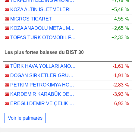
TEKFEN HOLDING ANONIM SIRKETI
+7,79 %
KOZA ALTIN ISLETMELERI
+5,48 %
MIGROS TICARET
+4,55 %
KOZA ANADOLU METAL MADENCILIK ISLETMELERI
+2,65 %
TOFAS TÜRK OTOMOBIL FABRIKASI ANONIM SIRKETI
+2,33 %
Les plus fortes baisses du BIST 30
TÜRK HAVA YOLLARI ANONIM ORTAKLIGI
-1,61 %
DOGAN SIRKETLER GRUBU HOLDING
-1,91 %
PETKIM PETROKIMYA HOLDING ANONIM SIRKETI
-2,83 %
KARDEMIR KARABÜK DEMIR ÇELIK SANAYI VE TICARET
-3,93 %
EREGLI DEMIR VE ÇELIK FABRIKALARI T.A.S.
-6,93 %
Voir le palmarès