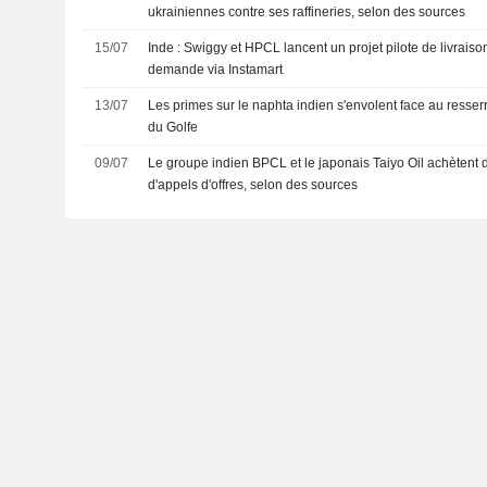
ukrainiennes contre ses raffineries, selon des sources
15/07
Inde : Swiggy et HPCL lancent un projet pilote de livraiso
demande via Instamart
13/07
Les primes sur le naphta indien s'envolent face au resserr
du Golfe
09/07
Le groupe indien BPCL et le japonais Taiyo Oil achètent 
d'appels d'offres, selon des sources