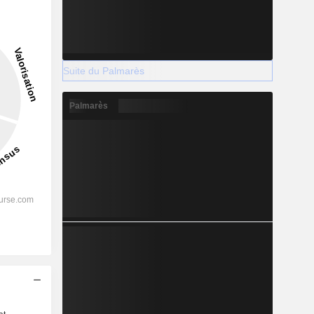
Suite du Palmarès
Palmarès
s