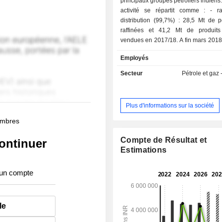
principaux groupes pétroliers indiens
activité se répartit comme : - raffinage et
distribution (99,7%) : 28,5 Mt de p
raffinées et 41,2 Mt de produits 
vendues en 2017/18. A fin mars 2018
exploite 2 raffineries et 5 084 stati
Employés
implantées en Inde ; - exploitation et production
d'hydrocarbures (0,3%).
Secteur
Pétrole et gaz -
Plus d'informations sur la société
membres
Compte de Résultat et
ontinuer
Estimations
 un compte
le