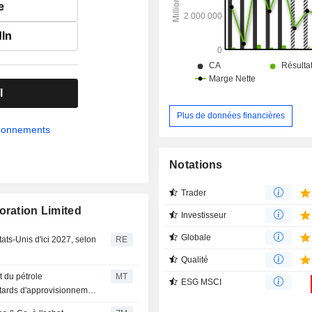
e
dIn
l
Plus de données financières
abonnements
Notations
Trader
oration Limited
Investisseur
Globale
ats-Unis d'ici 2027, selon
RE
Qualité
 du pétrole
MT
ESG MSCI
etards d'approvisionnement