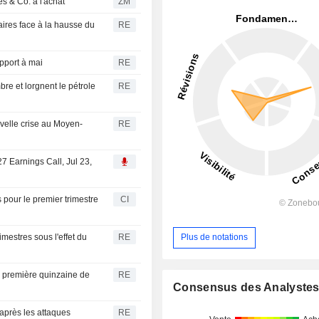
ORPORATION LIMITED : Jefferies & Co. à l'achat
ZM
ires face à la hausse du
RE
apport à mai
RE
bre et lorgnent le pétrole
RE
uvelle crise au Moyen-
RE
7 Earnings Call, Jul 23,
 pour le premier trimestre
CI
imestres sous l'effet du
RE
Plus de notations
la première quinzaine de
RE
Consensus des Analyste
 après les attaques
RE