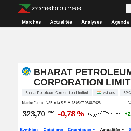
Marchés
Actualités
Analyses
Agenda
BHARAT PETROLEU
CORPORATION LIMI
Bharat Petroleum Corporation Limited
Actions
BPC
Marché Fermé -
NSE India S.E.
13:05:07 06/08/2026
Va
323,70
-0,78 %
INR
+2
Synthèse
Cotations
Graphiques
Actualités