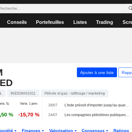
Conseils
Portefeuilles
Listes
Trading
Scr
M
Ajouter à une liste
Rapp
TED
L
INE029A01011
Pétrole et gaz - raffinage / marketing
ria. 5j.
Varia. 1 janv.
28/07
L'Inde prévoit d'importer jusqu'au quart de son GPL des États-Unis d'ici 2027, selon des sources
,50 %
-15,70 %
24/07
Les compagnies pétrolières publiques indiennes achètent du pétrole supplémentaire sur le marché spot face aux risques de retards d'approvisionnement au Moyen-Orient
Société
Finances
Valorisation
Consensus
Ratings