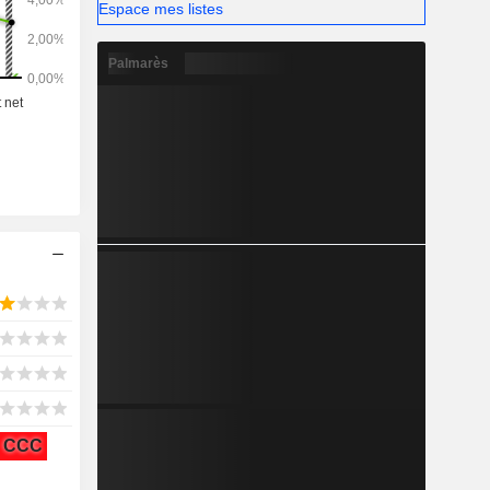
Espace mes listes
Palmarès
CCC