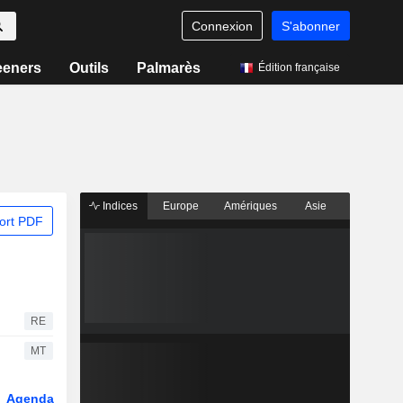
Connexion
S'abonner
eeners
Outils
Palmarès
Édition française
Indices
Europe
Amériques
Asie
ort PDF
RE
MT
Agenda
Secteur
Dérivés
Fonds et ETFs