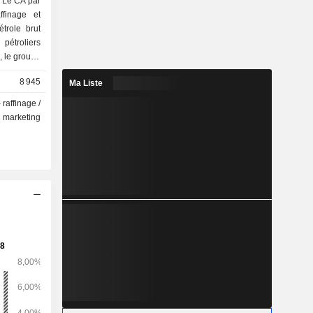
. Le CA par
étrole brut
pétroliers
, le groupe
ons-service
8 945
Ma Liste
 raffinage /
marketing