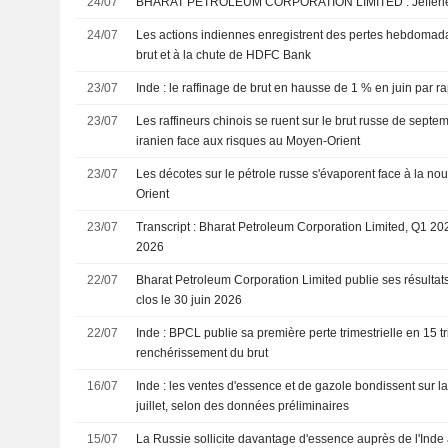
24/07
BHARAT PETROLEUM C
24/07
Les actions indiennes enregistrent des pertes hebdomada
brut et à la chute de HDFC Bank
23/07
Inde : le raffinage de brut en hausse de 1 % en juin par r
23/07
Les raffineurs chinois se ruent sur le brut russe de septem
iranien face aux risques au Moyen-Orient
23/07
Les décotes sur le pétrole russe s'évaporent face à la no
Orient
23/07
Transcript : Bharat Petroleum Corporation Limited, Q1 202
2026
22/07
Bharat Petroleum Corporation Limited publie ses résultats
clos le 30 juin 2026
22/07
Inde : BPCL publie sa première perte trimestrielle en 15 tr
renchérissement du brut
16/07
Inde : les ventes d'essence et de gazole bondissent sur 
juillet, selon des données préliminaires
15/07
La Russie sollicite davantage d'essence auprès de l'Inde