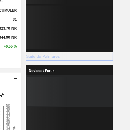
at
CUMULER
31
323,70
INR
344,90
INR
+6,55 %
Suite du Palmarès
Devises / Forex