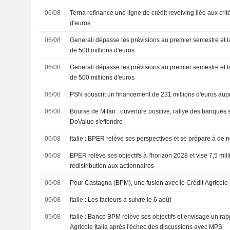
06/08
Terna refinance une ligne de crédit revolving liée aux cri
d'euros
06/08
Generali dépasse les prévisions au premier semestre et l
de 500 millions d'euros
06/08
Generali dépasse les prévisions au premier semestre et l
de 500 millions d'euros
06/08
PSN souscrit un financement de 231 millions d'euros aup
06/08
Bourse de Milan : ouverture positive, rallye des banques s
DoValue s'effondre
06/08
Italie : BPER relève ses perspectives et se prépare à de 
06/08
BPER relève ses objectifs à l'horizon 2028 et vise 7,5 mil
redistribution aux actionnaires
06/08
Pour Castagna (BPM), une fusion avec le Crédit Agricole 
06/08
Italie : Les facteurs à suivre le 6 août
05/08
Italie : Banco BPM relève ses objectifs et envisage un r
Agricole Italia après l'échec des discussions avec MPS