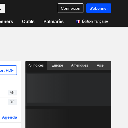
Connexion
S'abonner
eeners
Outils
Palmarès
Édition française
Indices
Europe
Amériques
Asie
ort PDF
AN
RE
Agenda
Secteur
Dérivés
Fonds et ETFs