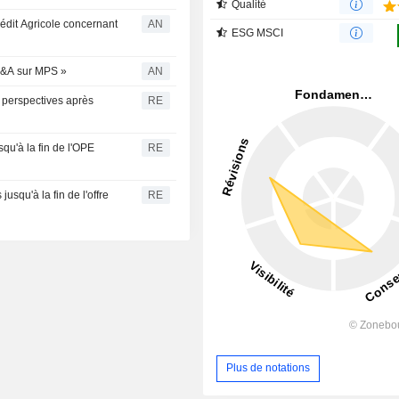
Qualité
rédit Agricole concernant
AN
ESG MSCI
 M&A sur MPS »
AN
s perspectives après
RE
qu'à la fin de l'OPE
RE
squ'à la fin de l'offre
RE
Plus de notations