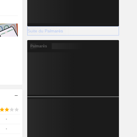
Suite du Palmarès
Palmarès
-
-