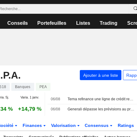
Conseils
Portefeuilles
Listes
Trading
Scr
P.A.
Ajouter à une liste
Rapp
618
Banques
PEA
ia. 5j.
Varia. 1 janv.
06/08
Terna refinance une ligne de crédit revolving liée aux critères ESG de 2,3 milliards d'euros
,34 %
+14,79 %
06/08
Generali dépasse les prévisions au premier semestre et lance un rachat d'actions de 500 millions d'euros
Société
Finances
Valorisation
Consensus
Ratings