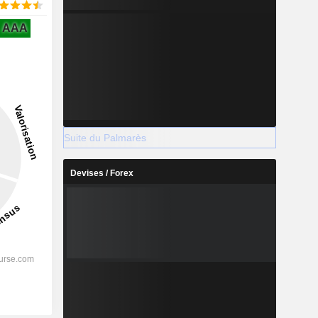
AAA
Suite du Palmarès
Devises / Forex