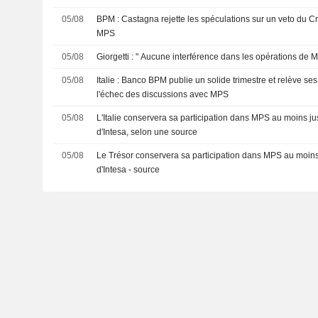
05/08
BPM : Castagna rejette les spéculations sur un veto du C
MPS
05/08
Giorgetti : " Aucune interférence dans les opérations de
05/08
Italie : Banco BPM publie un solide trimestre et relève se
l'échec des discussions avec MPS
05/08
L'Italie conservera sa participation dans MPS au moins jus
d'Intesa, selon une source
05/08
Le Trésor conservera sa participation dans MPS au moins ju
d'Intesa - source