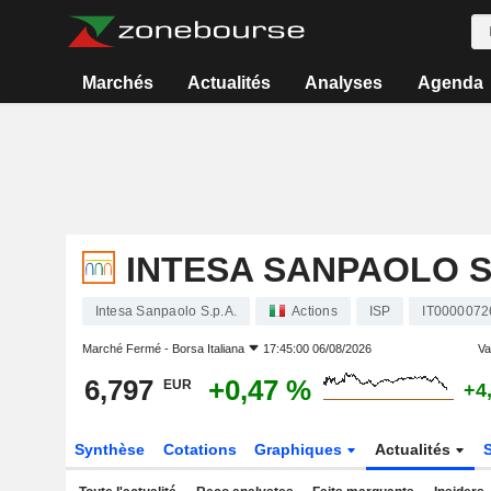
Marchés
Actualités
Analyses
Agenda
INTESA SANPAOLO S.
Intesa Sanpaolo S.p.A.
Actions
ISP
IT0000072
Marché Fermé -
Borsa Italiana
17:45:00 06/08/2026
Var
6,797
+0,47 %
EUR
+4
Synthèse
Cotations
Graphiques
Actualités