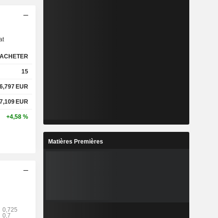
s
at
ACHETER
15
6,797
EUR
7,109
EUR
+4,58 %
Matières Premières