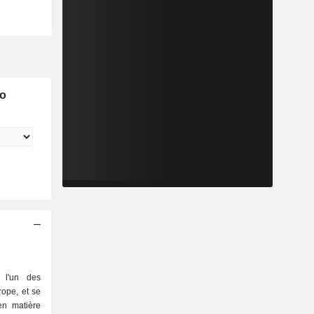
lo
 l'un des
ope, et se
en matière