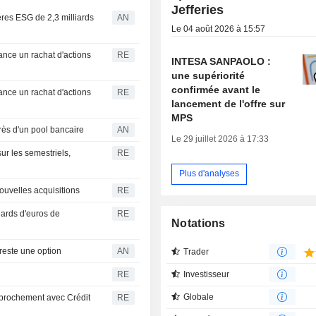
Jefferies
tères ESG de 2,3 milliards
AN
Le 04 août 2026 à 15:57
ance un rachat d'actions
RE
INTESA SANPAOLO :
une supériorité
confirmée avant le
ance un rachat d'actions
RE
lancement de l'offre sur
MPS
rès d'un pool bancaire
AN
Le 29 juillet 2026 à 17:33
ur les semestriels,
RE
Plus d'analyses
nouvelles acquisitions
RE
liards d'euros de
RE
Notations
reste une option
AN
Trader
RE
Investisseur
Globale
approchement avec Crédit
RE