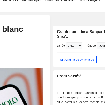
Transcripts
Communiqués
Publications officielles
Autres langues
 blanc
Graphique Intesa Sanpao
S.p.A.
Durée
Période
ISP: Graphique dynamique
Profil Société
Le groupe Intesa Sanpaolo est
principaux groupes bancaires en Eur
situe parmi les leaders mondiaux 