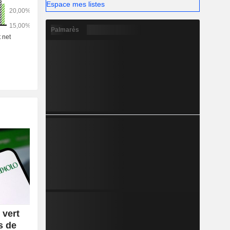
roupe.
Espace mes listes
Palmarès
 vert
s de