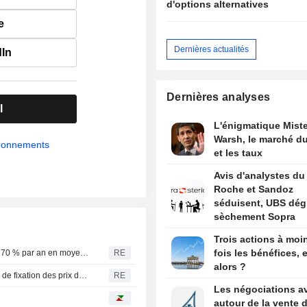
d'options alternatives
e
Dernières actualités
dIn
Dernières analyses
l
L'énigmatique Miste
Warsh, le marché du
abonnements
et les taux
Avis d'analystes du 
Roche et Sandoz
séduisent, UBS dég
sèchement Sopra
Trois actions à moi
fois les bénéfices, e
États-Unis : la capacité de stockage par batterie a crû de 70 % par an en moyenne ces trois dernières années, selon l'EIA
RE
alors ?
Fed : Thomas Barkin souligne l'hétérogénéité du pouvoir de fixation des prix dans l'économie
RE
Les négociations a
autour de la vente 