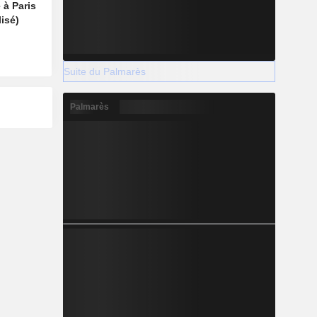
 à Paris
isé)
Suite du Palmarès
Palmarès