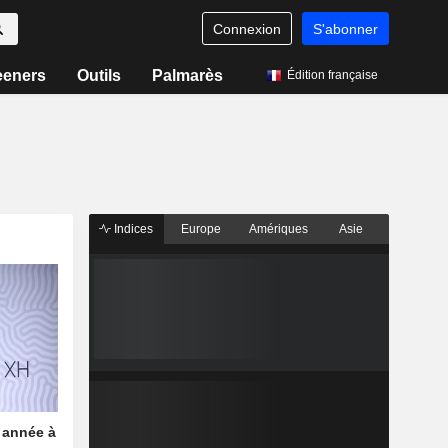
Connexion
S'abonner
eeners
Outils
Palmarès
Édition française
Indices
Europe
Amériques
Asie
 année à