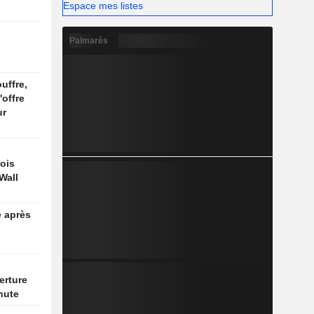
Espace mes listes
Palmarès
uffre,
'offre
ur
ois
Wall
e après
erture
hute