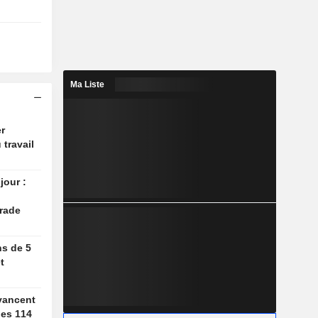
Ma Liste
r
 travail
jour :
rade
ns de 5
t
vancent
des 114