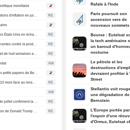
Rafale à l'Inde
politique monétaire
Paris poursuit son
La Fed de New York note une quasi-stabilité des anticipations d'inflation en juillet
RE
ascension vers de
cains
nouveaux sommets
Le Canada discute de concessions commerciales avec les États-Unis en échange d'un assouplissement des tarifs douaniers, selon le Globe and Mail
RE
Bourse : Eutelsat so
la tech américaine s
La Russie mène l'une de ses plus importantes frappes récentes contre la production de pétrole et de gaz, selon Naftogaz
RE
un baroud d'honne
nocturne
DEVISES-CANADA : Le dollar canadien atteint un sommet de huit semaines après des chiffres de l'emploi supérieurs aux attentes
RE
Le pétrole et les
ndat
AW
destructions d'empl
Le récap de la semaine : Tout le monde n'est pas dans les petits papiers de Bessent
devraient profiter à 
Street
SOFT COMMODITIES-Le sucre roux frôle un sommet de 10 mois face au resserrement de l'offre
RE
Stellantis voit roug
AW
une dégradation de
Bernstein
Thomas Barkin (Fed) estime que les chiffres de l'emploi de juillet confirment la tendance actuelle
RE
L'Europe portée par
La justice américaine bloque le projet de salle de réception de Donald Trump à 400 millions de dollars à la Maison-Blanche
RE
l'espoir d'une réouv
d'Ormuz, Eutelsat c