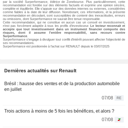
par la société Surperformance, éditrice de Zonebourse. Plus particulièrement, cette
recommandation est fondée sur des éléments factuels et exprime une opinion sincère,
complète et équilibrée. Elle s'appuie sur des données internes ou externes, considérées
comme fiables à la date de leur diffusion. Nonobstant, ces informations, et la présente
recommandation en découlant, sont susceptibles de contenir des inexactitudes, erreurs
ou omissions, dont Surperformance ne saurait être tenue responsable.
Cette recommandation, qui ne constitue en aucun cas un conseil en investissement,
n'est pas forcément adaptée à tous les profils d'investisseur.
Le lecteur reconnait et
accepte que tout investissement dans un instrument financier comporte des
risques, dont il assume l'entière responsabilité, sans recours contre
Surperformance
.
Surperformance s'engage à divulguer tout conflit d'intérêt pouvant affecter l'objectivité de
ses recommandations.
Surperformance est positionnée à l'achat sur RENAULT depuis le 03/07/2025
Dernières actualités sur Renault
Brésil : hausse des ventes et de la production automobile
en juillet
07/08
RE
Trois actions à moins de 5 fois les bénéfices, et alors ?
07/08