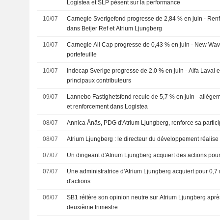
Logistea et SLP pèsent sur la performance
10/07
Carnegie Sverigefond progresse de 2,84 % en juin - Ren
dans Beijer Ref et Atrium Ljungberg
10/07
Carnegie All Cap progresse de 0,43 % en juin - New Wave 
portefeuille
10/07
Indecap Sverige progresse de 2,0 % en juin - Alfa Laval e
principaux contributeurs
09/07
Lannebo Fastighetsfond recule de 5,7 % en juin - allègem
et renforcement dans Logistea
08/07
Annica Ånäs, PDG d'Atrium Ljungberg, renforce sa partici
08/07
Atrium Ljungberg : le directeur du développement réalise
07/07
Un dirigeant d'Atrium Ljungberg acquiert des actions pou
07/07
Une administratrice d'Atrium Ljungberg acquiert pour 0,7
d'actions
06/07
SB1 réitère son opinion neutre sur Atrium Ljungberg après
deuxième trimestre