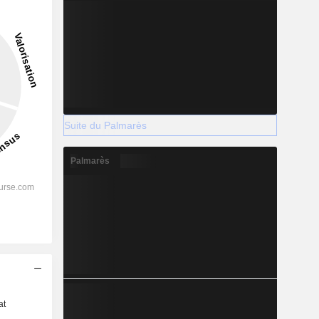
Suite du Palmarès
Palmarès
s
at