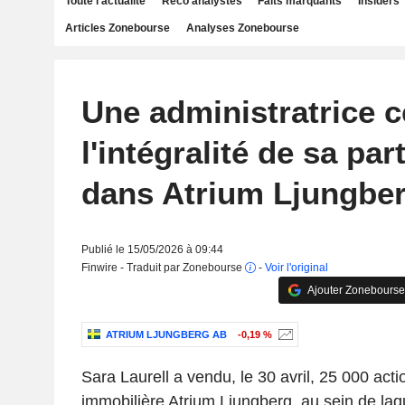
Toute l'actualité
Reco analystes
Faits marquants
Insiders
Articles Zonebourse
Analyses Zonebourse
Une administratrice 
l'intégralité de sa par
dans Atrium Ljungbe
Publié le 15/05/2026 à 09:44
Finwire - Traduit par Zonebourse
-
Voir l'original
Ajouter Zonebourse
ATRIUM LJUNGBERG AB
-0,19 %
Sara Laurell
a vendu, le 30 avril,
25 000
acti
immobilière Atrium Ljungberg
, au sein de laq