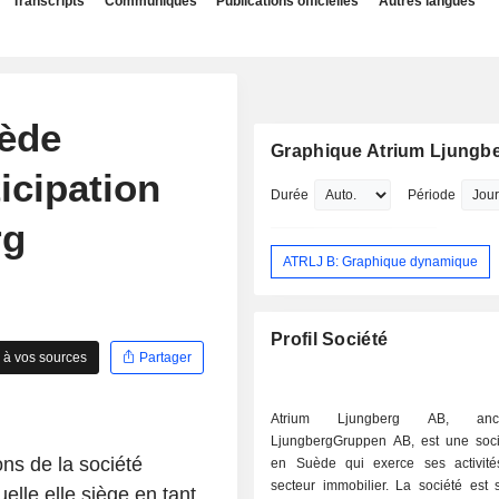
Transcripts
Communiqués
Publications officielles
Autres langues
cède
Graphique Atrium Ljungb
ticipation
Durée
Période
rg
ATRLJ B: Graphique dynamique
Profil Société
 à vos sources
Partager
Atrium Ljungberg AB, anci
LjungbergGruppen AB, est une soc
ons
de la
société
en Suède qui exerce ses activit
secteur immobilier. La société est 
uelle elle siège en tant