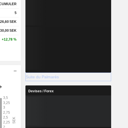
CUMULER
5
26,60
SEK
30,00
SEK
+12,78 %
Suite du Palmarès
Devises / Forex