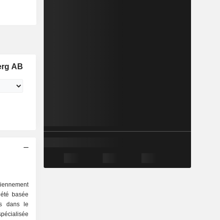
erg AB
ennement
iété basée
és dans le
spécialisée