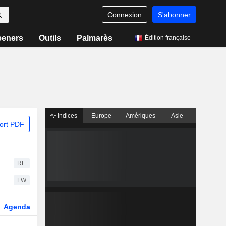
Connexion
S'abonner
eeners
Outils
Palmarès
Édition française
Indices
Europe
Amériques
Asie
ort PDF
RE
FW
Agenda
Secteur
Dérivés
Fonds et ETFs