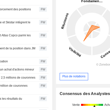
forcement des positions
FW
et Skistar intègrent le
FW
t Atlas Copco parmi les
FW
ent de la position dans JM
FW
pation
FW
 un achat d'actions mineur
FW
Plus de notations
r 2,5 millions de couronnes
FW
 million de couronnes
FW
Consensus des Analyste
 les résultats du
FW
Vente
Ach