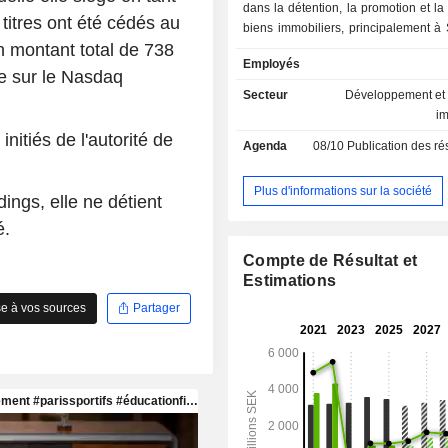
dans la détention, la promotion et la
 titres ont été cédés au
biens immobiliers, principalement à
n montant total de 738
Malmö et Uppsala, en Suède. Ell
Employés
également des biens immobiliers à 
ée sur le Nasdaq
Västerås et Halmstad. Son por
Secteur
Développement et 
immobilier comprend des imme
i
bureaux et des locaux commerciaux,
nitiés de l'autorité de
Agenda
08/10
Publication des résultat
des biens immobiliers résidentiels.
exerce également ses activ
l’intermédiaire d’un certain nombre de
Plus d'informations sur la société
dings, elle ne détient
propriété exclusive, à savoir T
é.
Impluvium Tio AB, Fastighets AB
Arstalunden AB, PUB AB, Suhob Fast
Compte de Résultat et
LjungbergGruppen Holding AB, Fas
Estimations
Celtica et Atrium Fastigheter AB. E
e à vos sources
Partager
société détient une participation d
Industrifastigheter KB et possède
filiales détenues indirectement. En fé
la société a acquis le bien immobi
Sicklaon 83:33 auprès de la f
Lansforsakringar Liv.