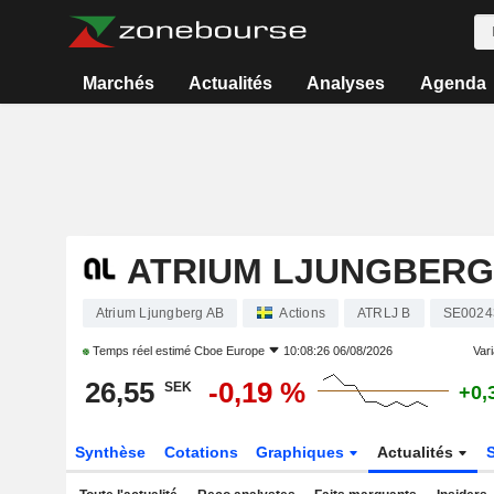
Marchés
Actualités
Analyses
Agenda
ATRIUM LJUNGBERG
Atrium Ljungberg AB
Actions
ATRLJ B
SE0024
Temps réel estimé
Cboe Europe
10:08:26 06/08/2026
Vari
26,55
-0,19 %
SEK
+0,
Synthèse
Cotations
Graphiques
Actualités