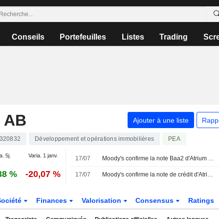
Conseils
Portefeuilles
Listes
Trading
Scr
 AB
Ajouter à une liste
Rapp
320832
Développement et opérations immobilières
PEA
a. 5j.
Varia. 1 janv.
17/07
Moody's confirme la note Baa2 d'Atrium Ljungberg avec une perspective stable
38 %
-20,07 %
17/07
Moody's confirme la note de crédit d'Atrium Ljungberg
Société
Finances
Valorisation
Consensus
Ratings