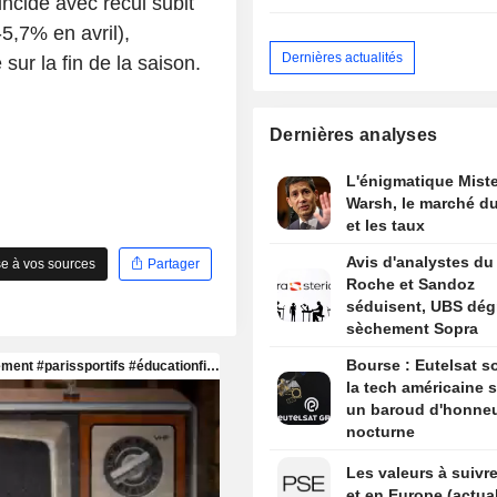
ncidé avec recul subit
5,7% en avril),
Dernières actualités
ur la fin de la saison.
Dernières analyses
L'énigmatique Miste
Warsh, le marché du
et les taux
Avis d'analystes du 
e à vos sources
Partager
Roche et Sandoz
séduisent, UBS dég
sèchement Sopra
Bourse : Eutelsat so
la tech américaine s
un baroud d'honne
nocturne
Les valeurs à suivre
et en Europe (actual