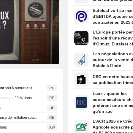
Eutelsat voit sa ma
d'EBITDA ajustée s
contracter en 2025-
L'Europe portée par
l'espoir d'une réouv
d'Ormuz, Eutelsat c
Les négociations a
autour de la vente 
Rafale à l'Inde
CSG en nette hauss
sa publication trime
La star du cricket bangladais Shakib, allié de Hasina, se dit prêt à rentrer et à être jugé sous réserve de garanties de sécurité
RE
Luxe : quand les
Poutine ouvre la voie à la cession par l'État de sa participation de 30 % dans le plus grand aéroport de Moscou
RE
consommateurs chi
préfèrent une crème
s
qu'un sac
Karina Kubelkova (Banque centrale tchèque) : la persistance de l'inflation sous-jacente reste la préoccupation majeure
RE
L'ACR 2026 de Créd
Agricole souscrite 
 maïs
AW