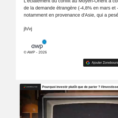
L'éclatement du conflit au Moyen-Orient a coi
de la demande étrangère (-4,8% en mars et -
notamment en provenance d'Asie, qui a pesé s
jh/vj
© AWP - 2026
Ajouter Zonebours