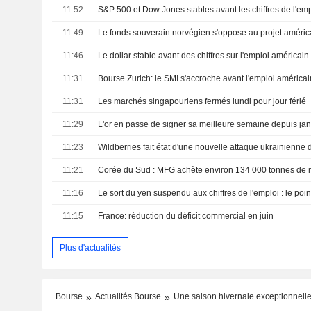
11:52
11:49
11:46
Le dollar stable avant des chiffres sur l'emploi américain
11:31
Bourse Zurich: le SMI s'accroche avant l'emploi américai
11:31
Les marchés singapouriens fermés lundi pour jour férié
11:29
11:23
Wildberries fait état d'une nouvelle attaque ukrainienne 
11:21
11:16
Le sort du yen suspendu aux chiffres de l'emploi : le poi
11:15
France: réduction du déficit commercial en juin
Plus d'actualités
Bourse
Actualités Bourse
Une saison hivernale exceptionnelle 