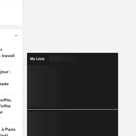
r
 travail
Ma Liste
jour :
rade
uffre,
'offre
ur
 à Paris
isé)