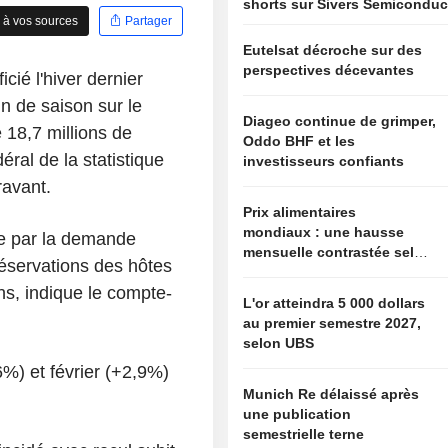
shorts sur Sivers Semiconduc
 à vos sources
Partager
Eutelsat décroche sur des
perspectives décevantes
cié l'hiver dernier
in de saison sur le
Diageo continue de grimper,
 18,7 millions de
Oddo BHF et les
éral de la statistique
investisseurs confiants
ravant.
Prix alimentaires
mondiaux : une hausse
e par la demande
mensuelle contrastée selon
réservations des hôtes
l'indice FAO
ns, indique le compte-
L'or atteindra 5 000 dollars
au premier semestre 2027,
selon UBS
%) et février (+2,9%)
Munich Re délaissé après
une publication
semestrielle terne