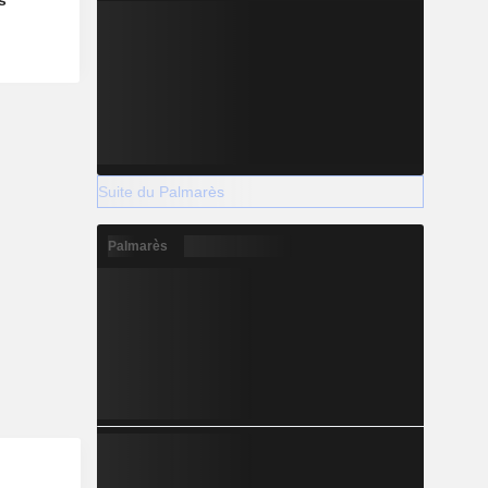
s
Suite du Palmarès
Palmarès