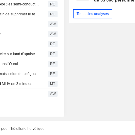
de 53 000 personne
S&P 500 et Dow Jones stables avant les chiffres de l'emploi ; les semi-conducteurs et les logiciels progressent
RE
Toutes les analyses
Le fonds souverain norvégien s'oppose au projet américain de supprimer le reporting climatique des entreprises
RE
AW
n
AW
RE
L'or en passe de signer sa meilleure semaine depuis janvier sur fond d'apaisement des craintes inflationnistes
RE
dans l'Oural
RE
Corée du Sud : MFG achète environ 134 000 tonnes de maïs, selon des négociants
RE
nt MLIV en 3 minutes
MT
AW
pour l'hôtellerie helvétique