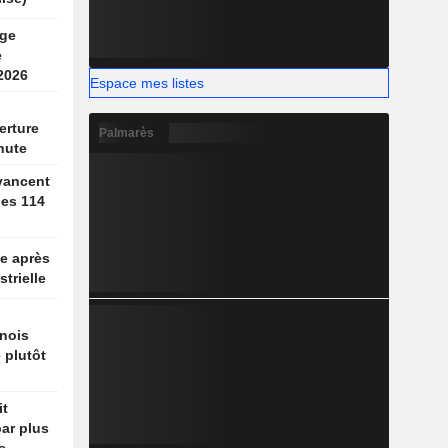
rge
e
2026
Espace mes listes
erture
Palmarès
hute
vancent
des 114
e après
strielle
nois
 plutôt
it
par plus