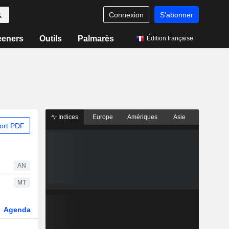
Connexion
S'abonner
eeners
Outils
Palmarès
Édition française
Indices
Europe
Amériques
Asie
ort PDF
AN
MT
Agenda
Secteur
Dérivés
Fonds et ETFs