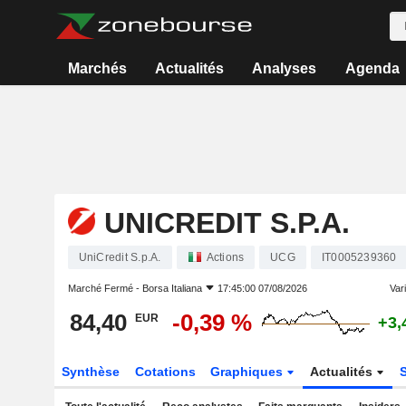
Marchés
Actualités
Analyses
Agenda
UNICREDIT S.P.A.
UniCredit S.p.A.
Actions
UCG
IT0005239360
Marché Fermé -
Borsa Italiana
17:45:00 07/08/2026
Vari
84,40
-0,39 %
EUR
+3,
Synthèse
Cotations
Graphiques
Actualités