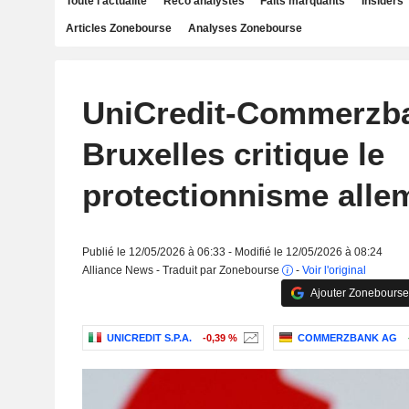
Toute l'actualité
Reco analystes
Faits marquants
Insiders
Articles Zonebourse
Analyses Zonebourse
UniCredit-Commerzba
Bruxelles critique le
protectionnisme alle
Publié le 12/05/2026 à 06:33 - Modifié le 12/05/2026 à 08:24
Alliance News - Traduit par Zonebourse
-
Voir l'original
Ajouter Zonebourse
UNICREDIT S.P.A.
-0,39 %
COMMERZBANK AG