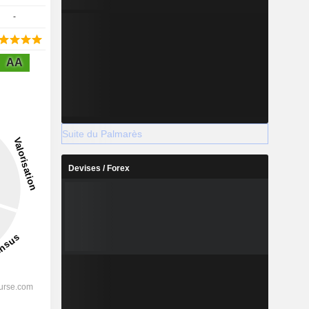
-
AA
Suite du Palmarès
Devises / Forex