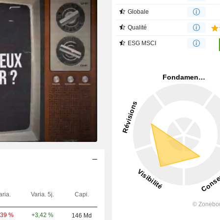
Globale
Qualité
ESG MSCI
aria.
Varia. 5j.
Capi.
+3,42 %
,39 %
146 Md