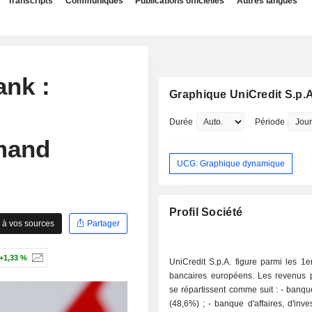
Transcripts
Communiqués
Publications officielles
Autres langues
nk :
Graphique UniCredit S.p.A
Durée
Période
mand
UCG: Graphique dynamique
Profil Société
 à vos sources
Partager
+1,33 %
UniCredit S.p.A. figure parmi les 1
bancaires européens. Les revenus pa
se répartissent comme suit : - banque de détail
(48,6%) ; - banque d'affaires, d'investissement,