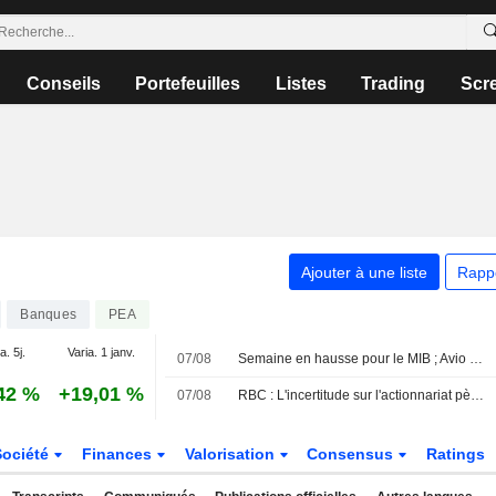
Conseils
Portefeuilles
Listes
Trading
Scr
Ajouter à une liste
Rapp
Banques
PEA
a. 5j.
Varia. 1 janv.
07/08
Semaine en hausse pour le MIB ; Avio en tête, Stellantis à la traîne
42 %
+19,01 %
07/08
RBC : L'incertitude sur l'actionnariat pèse sur la stratégie à long terme de Commerzbank ; prévisions ajustées
Société
Finances
Valorisation
Consensus
Ratings