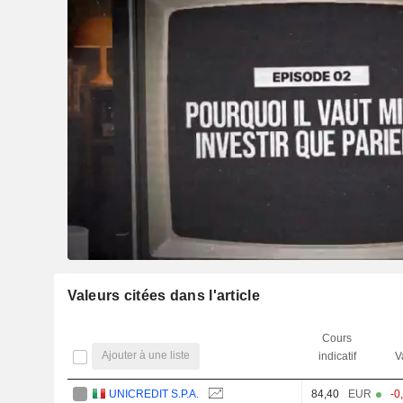
Valeurs citées dans l'article
Cours
Ajouter à une liste
indicatif
V
UNICREDIT S.P.A.
84,40
EUR
-0