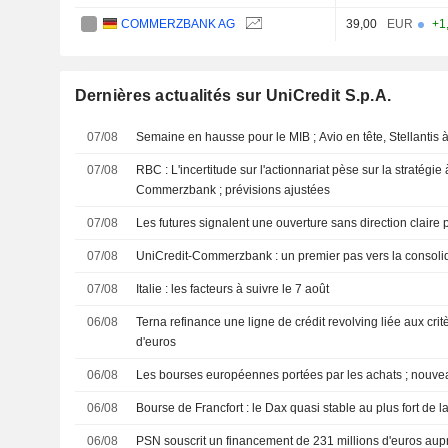
COMMERZBANK AG
39,00
EUR
+1
Dernières actualités sur UniCredit S.p.A.
07/08
Semaine en hausse pour le MIB ; Avio en tête, Stellantis à
07/08
RBC : L'incertitude sur l'actionnariat pèse sur la stratégie
Commerzbank ; prévisions ajustées
07/08
Les futures signalent une ouverture sans direction claire
07/08
UniCredit-Commerzbank : un premier pas vers la consolid
07/08
Italie : les facteurs à suivre le 7 août
06/08
Terna refinance une ligne de crédit revolving liée aux cri
d'euros
06/08
Les bourses européennes portées par les achats ; nouve
06/08
Bourse de Francfort : le Dax quasi stable au plus fort de l
06/08
PSN souscrit un financement de 231 millions d'euros aup