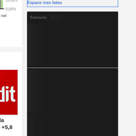
Espace mes listes
Palmarès
la
 +5,8