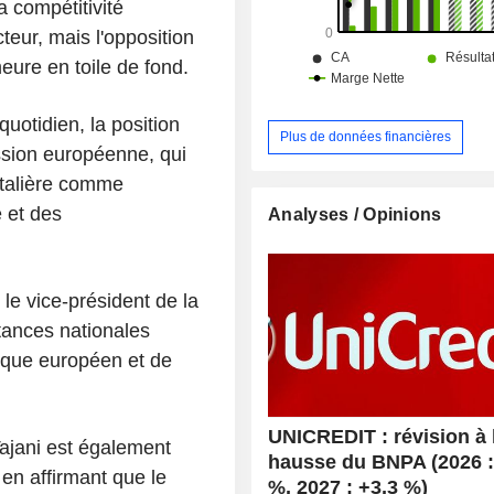
a compétitivité
teur, mais l'opposition
ure en toile de fond.
quotidien, la position
Plus de données financières
ssion européenne, qui
ntalière comme
 et des
Analyses / Opinions
 le vice-président de la
tances nationales
nique européen et de
UNICREDIT : révision à 
Tajani est également
hausse du BNPA (2026 :
 en affirmant que le
%, 2027 : +3,3 %)