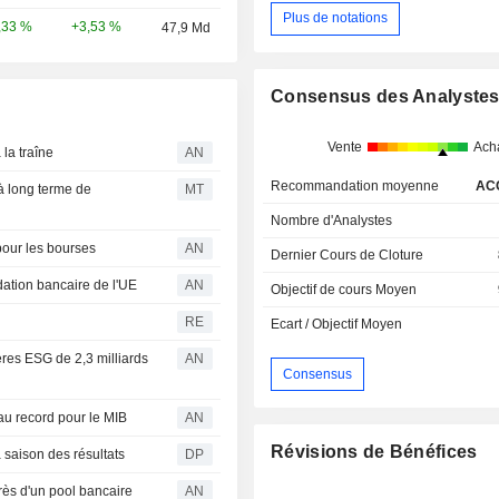
Plus de notations
+3,53 %
,33 %
47,9 Md
Consensus des Analyste
Vente
Ach
 la traîne
AN
Recommandation moyenne
AC
 à long terme de
MT
Nombre d'Analystes
 pour les bourses
AN
Dernier Cours de Cloture
ation bancaire de l'UE
AN
Objectif de cours Moyen
RE
Ecart / Objectif Moyen
tères ESG de 2,3 milliards
AN
Consensus
au record pour le MIB
AN
Révisions de Bénéfices
a saison des résultats
DP
rès d'un pool bancaire
AN