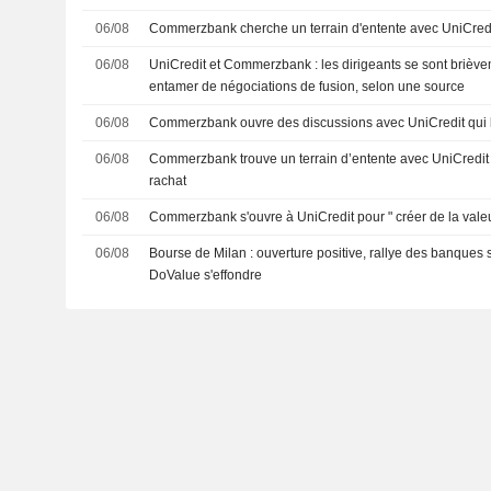
06/08
Commerzbank cherche un terrain d'entente avec UniCred
06/08
UniCredit et Commerzbank : les dirigeants se sont brièv
entamer de négociations de fusion, selon une source
06/08
Commerzbank ouvre des discussions avec UniCredit qui la 
06/08
Commerzbank trouve un terrain d’entente avec UniCredit 
rachat
06/08
Commerzbank s'ouvre à UniCredit pour " créer de la val
06/08
Bourse de Milan : ouverture positive, rallye des banques s
DoValue s'effondre