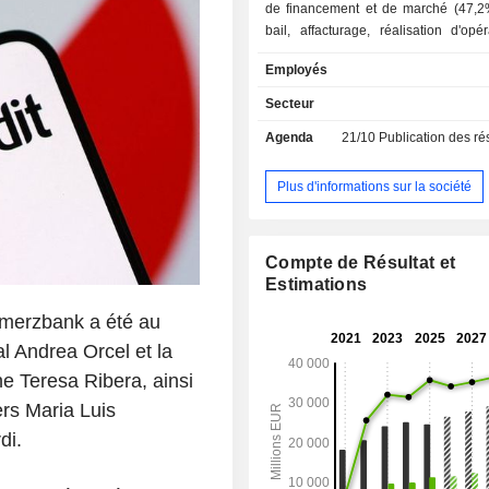
de financement et de marché (47,2%)
bail, affacturage, réalisation d'opé
titres, interventions sur les marchés 
Employés
change, d'actions et de produit
intermédiation boursière, etc. ; - autres (4,2%). A
Secteur
fin 2025, le groupe gère 535
Agenda
21/10
Publication des résultat
d'encours de dépôts et 433,
d'encours de crédits. La commercialisation des
produits et services est assurée au t
Plus d'informations sur la société
réseau de 3 075 agences im
essentiellement en Italie (1 941). La répartition
géographique des revenus (avant él
Compte de Résultat et
intragroupe) est la suivante : Ital
Estimations
Allemagne (21,9%), Europe centrale 
(19%), Autriche (10,5%) et Russie (4,
mmerzbank a été au
l Andrea Orcel et la
e Teresa Ribera, ainsi
rs Maria Luis
di.