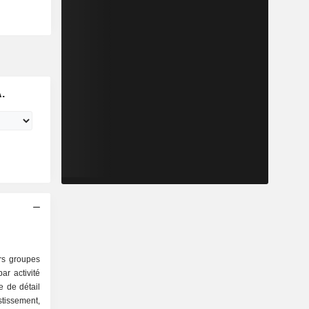
.
ers groupes
r activité