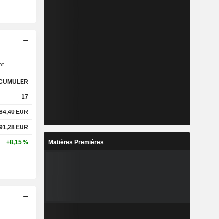
s
at
CUMULER
17
84,40
EUR
91,28
EUR
Matières Premières
+8,15 %