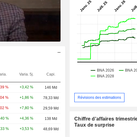
aria.
Varia. 5j.
Capi.
+3,42 %
,39 %
146 Md
+1,86 %
Révisions des estimations
,04 %
78,33 Md
+7,80 %
,02 %
29,59 Md
+4,36 %
,40 %
138 Md
Chiffre d'affaires trimestrie
Taux de surprise
+3,53 %
,33 %
48,69 Md