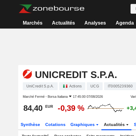
Marchés
Actualités
Analyses
Agenda
UNICREDIT S.P.A.
UniCredit S.p.A.
Actions
UCG
IT0005239360
Marché Fermé -
Borsa Italiana
17:45:00 07/08/2026
Vari
84,40
-0,39 %
EUR
+3,
Synthèse
Cotations
Graphiques
Actualités