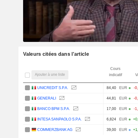
Valeurs citées dans l'article
Cours
Ajouter à une liste
indicatif
V
UNICREDIT S.P.A.
84,40
EUR
-0
GENERALI
44,81
EUR
-0
BANCO BPM S.P.A.
17,00
EUR
-1
INTESA SANPAOLO S.P.A.
6,824
EUR
+0
COMMERZBANK AG
39,00
EUR
+1