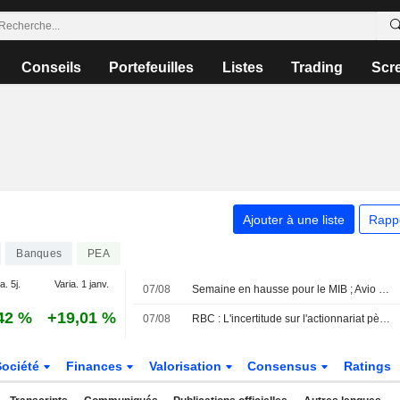
Conseils
Portefeuilles
Listes
Trading
Scr
Ajouter à une liste
Rapp
Banques
PEA
a. 5j.
Varia. 1 janv.
07/08
Semaine en hausse pour le MIB ; Avio en tête, Stellantis à la traîne
42 %
+19,01 %
07/08
RBC : L'incertitude sur l'actionnariat pèse sur la stratégie à long terme de Commerzbank ; prévisions ajustées
Société
Finances
Valorisation
Consensus
Ratings