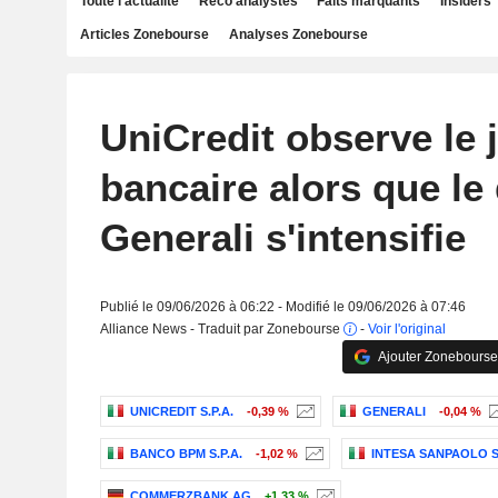
Toute l'actualité
Reco analystes
Faits marquants
Insiders
Articles Zonebourse
Analyses Zonebourse
UniCredit observe le 
bancaire alors que le 
Generali s'intensifie
Publié le 09/06/2026 à 06:22 - Modifié le 09/06/2026 à 07:46
Alliance News - Traduit par Zonebourse
-
Voir l'original
Ajouter Zonebourse
UNICREDIT S.P.A.
-0,39 %
GENERALI
-0,04 %
BANCO BPM S.P.A.
-1,02 %
INTESA SANPAOLO S.
COMMERZBANK AG
+1,33 %