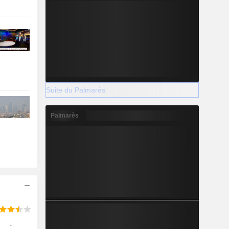
Suite du Palmarès
Palmarès
-