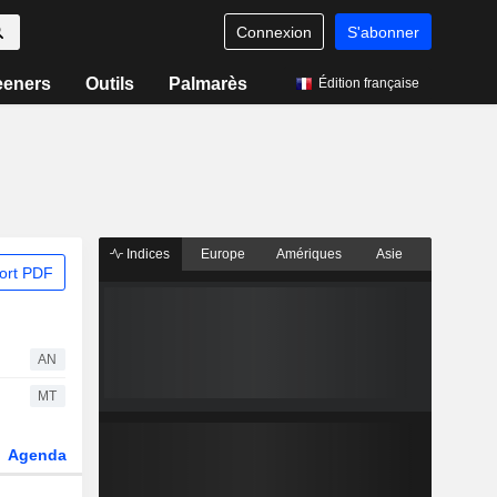
Connexion
S'abonner
eeners
Outils
Palmarès
Édition française
Indices
Europe
Amériques
Asie
ort PDF
AN
MT
Agenda
Secteur
Dérivés
Fonds et ETFs