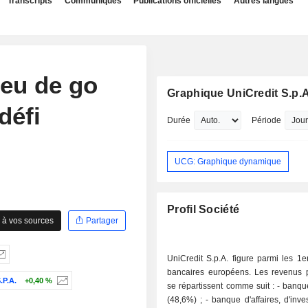
Transcripts
Communiqués
Publications officielles
Autres langues
jeu de go
Graphique UniCredit S.p.A
défi
Durée
Période
UCG: Graphique dynamique
Profil Société
 à vos sources
Partager
UniCredit S.p.A. figure parmi les 1
bancaires européens. Les revenus pa
P.A.
+0,40 %
se répartissent comme suit : - banque de détail
(48,6%) ; - banque d'affaires, d'investissement,