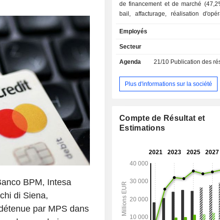
de financement et de marché (47,2%)
bail, affacturage, réalisation d'opé
titres, interventions sur les marchés 
Employés
change, d'actions et de produit
intermédiation boursière, etc. ; - autres (4,2%). A
Secteur
fin 2025, le groupe gère 535
Agenda
21/10
Publication des résultat
d'encours de dépôts et 433,
d'encours de crédits. La commercialisation des
produits et services est assurée au t
Plus d'informations sur la société
réseau de 3 075 agences im
essentiellement en Italie (1 941). La répartition
géographique des revenus (avant él
Compte de Résultat et
intragroupe) est la suivante : Ital
Estimations
Allemagne (21,9%), Europe centrale 
(19%), Autriche (10,5%) et Russie (4,
Banco BPM, Intesa
hi di Siena,
% détenue par MPS dans