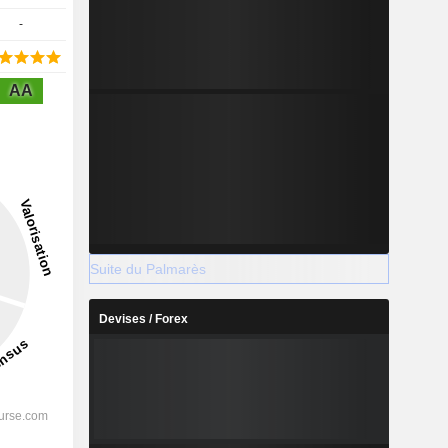
-
AA
Suite du Palmarès
Devises / Forex