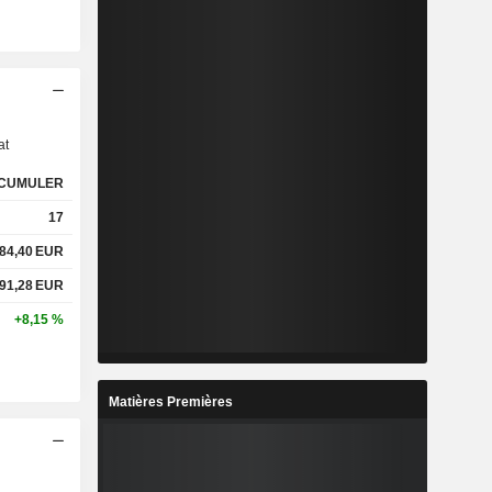
s
at
CUMULER
17
84,40
EUR
91,28
EUR
+8,15 %
Matières Premières