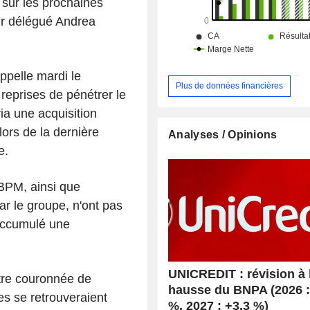
 sur les prochaines
eur délégué Andrea
pelle mardi le
Plus de données financières
 reprises de pénétrer le
ia une acquisition
ors de la dernière
Analyses / Opinions
e.
BPM, ainsi que
par le groupe, n'ont pas
 accumulé une
UNICREDIT : révision à 
être couronnée de
hausse du BNPA (2026 :
s se retrouveraient
%, 2027 : +3,3 %)