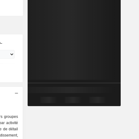
.
ers groupes
r activité