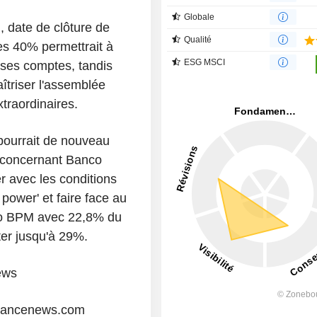
Globale
, date de clôture de
Qualité
les 40% permettrait à
ESG MSCI
ses comptes, tandis
îtriser l'assemblée
traordinaires.
 pourrait de nouveau
s concernant Banco
 avec les conditions
power' et faire face au
nco BPM avec 22,8% du
ter jusqu'à 29%.
ews
liancenews.com