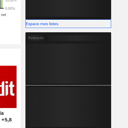
Espace mes listes
Palmarès
la
 +5,8