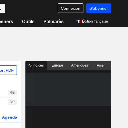
Connexion
S'abonner
eeners
Outils
Palmarès
Édition française
Indices
Europe
Amériques
Asie
ort PDF
RE
DP
Agenda
Secteur
Dérivés
Fonds et ETFs