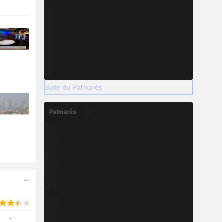
Suite du Palmarès
Palmarès
-