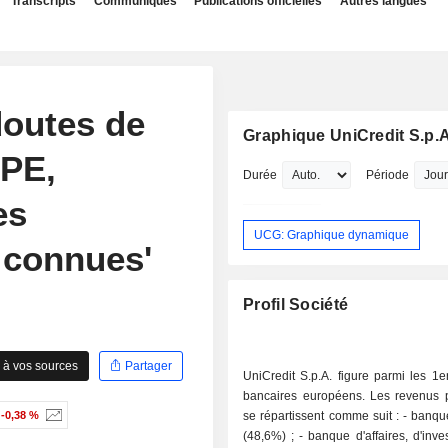
Transcripts
Communiqués
Publications officielles
Autres langues
doutes de
Graphique UniCredit S.p.A
PE,
Durée
Période
es
UCG: Graphique dynamique
à connues'
Profil Société
 à vos sources
Partager
UniCredit S.p.A. figure parmi les 1
bancaires européens. Les revenus pa
-0,38 %
se répartissent comme suit : - banque de détail
(48,6%) ; - banque d'affaires, d'investissement,