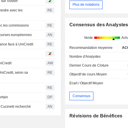
s sur Vusion
Plus de notations
estre avec les
RE
Consensus des Analyste
c les commissions
RE
 Bourses européennes
AN
Vente
Ach
ance face à UniCredit
RE
Recommandation moyenne
AC
Nombre d'Analystes
niCredit
AW
Dernier Cours de Cloture
niCredit, selon sa
RE
Objectif de cours Moyen
Ecart / Objectif Moyen
RE
Consensus
ertain
DP
 Cucinelli recherché
AN
Révisions de Bénéfices