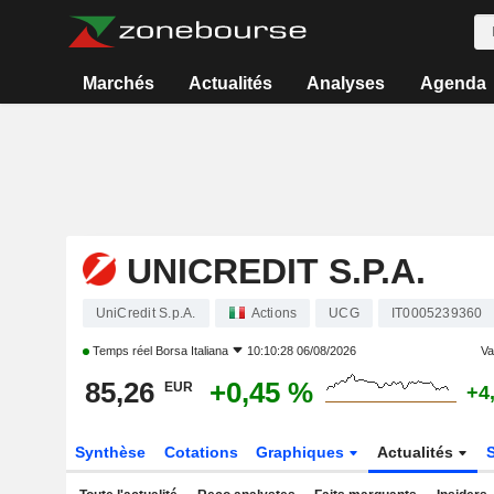
Marchés
Actualités
Analyses
Agenda
UNICREDIT S.P.A.
UniCredit S.p.A.
Actions
UCG
IT0005239360
Temps réel
Borsa Italiana
10:10:28 06/08/2026
Var
85,26
+0,45 %
EUR
+4
Synthèse
Cotations
Graphiques
Actualités