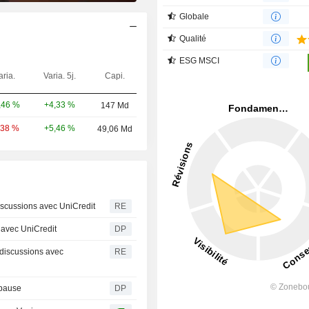
Globale
Qualité
ESG MSCI
aria.
Varia. 5j.
Capi.
+4,33 %
,46 %
147 Md
+5,46 %
,38 %
49,06 Md
scussions avec UniCredit
RE
 avec UniCredit
DP
discussions avec
RE
 pause
DP