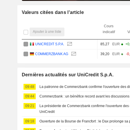
Valeurs citées dans l'article
Cours
Ajouter à une liste
indicatif
V
UNICREDIT S.P.A.
85,27
EUR
+0
COMMERZBANK AG
39,20
EUR
-0
Dernières actualités sur UniCredit S.p.A.
09:48
La patronne de Commerzbank confirme l'ouverture des di
09:44
Commerzbank : un bénéfice record avant les discussions
09:21
La présidente de Commerzbank confirme l'ouverture des 
UniCredit
09:18
Ouverture de la Bourse de Francfort : le Dax prolonge sa