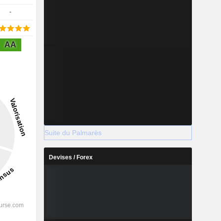
-
AA
Suite du Palmarès
Devises / Forex