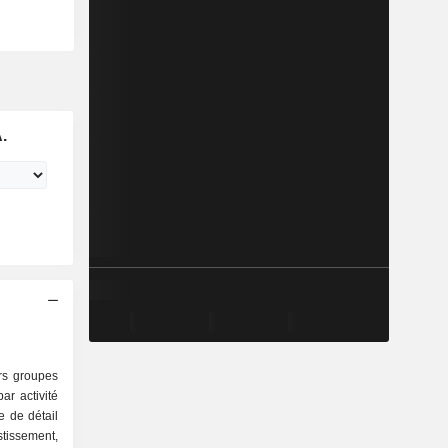
.
ers groupes
r activité