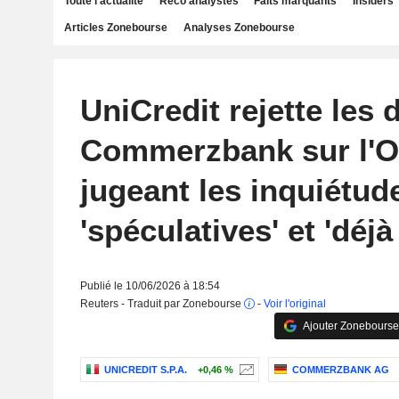
Toute l'actualité
Reco analystes
Faits marquants
Insiders
Articles Zonebourse
Analyses Zonebourse
UniCredit rejette les 
Commerzbank sur l'O
jugeant les inquiétud
'spéculatives' et 'déj
Publié le 10/06/2026 à 18:54
Reuters - Traduit par Zonebourse
-
Voir l'original
Ajouter Zonebourse
UNICREDIT S.P.A.
+0,46 %
COMMERZBANK AG