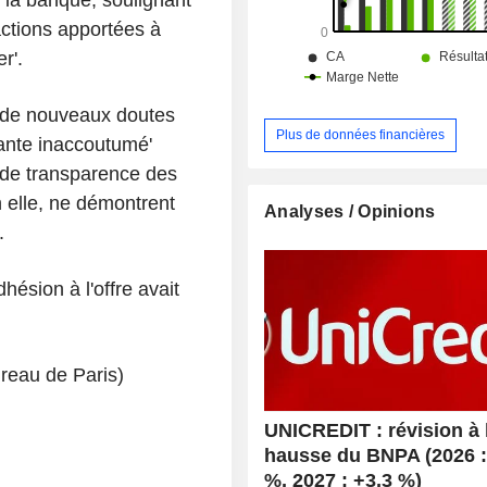
actions apportées à
r'.
vé de nouveaux doutes
Plus de données financières
tante inaccoutumé'
u de transparence des
n elle, ne démontrent
Analyses / Opinions
.
ésion à l'offre avait
reau de Paris)
UNICREDIT : révision à 
hausse du BNPA (2026 :
%, 2027 : +3,3 %)