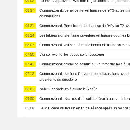
09:02
Bourse : AppLovin et Western Digital dans le dur, rumeur
08:37
Commerzbank: Bénéfice net en hausse de 94% au 2e trim
commissions
08:31
Commerzbank-Bénéfice net en hausse de 94% au T2 ave
08:24
Les futures signalent une ouverture en hausse pour les
08:07
Commerzbank voit son bénéfice bondir et affiche sa confi
07:50
L'or se réveille, les puces se font secouer
07:41
Commerzbank affiche sa solidité au 2e trimestre face à U
07:12
Commerzbank confirme l'ouverture de discussions avec U
présidente du directoire
06:01
Italie : Les facteurs à suivre le 6 août
05:50
Commerzbank : des résultats solides face à un avenir inc
05/08
Le MIB cède du terrain en fin de séance après un record ;