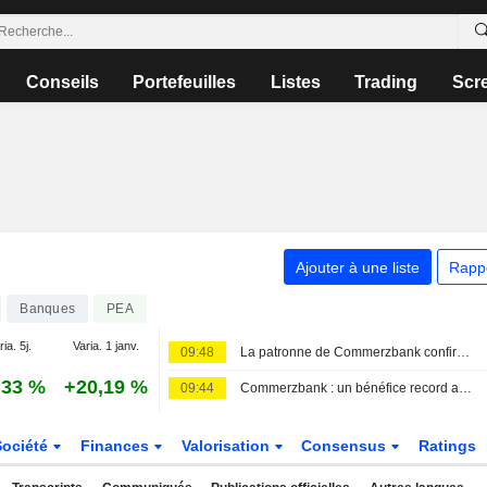
Conseils
Portefeuilles
Listes
Trading
Scr
Ajouter à une liste
Rapp
Banques
PEA
ia. 5j.
Varia. 1 janv.
09:48
La patronne de Commerzbank confirme l'ouverture des discussions avec UniCredit
,33 %
+20,19 %
09:44
Commerzbank : un bénéfice record avant les discussions avec UniCredit
Société
Finances
Valorisation
Consensus
Ratings