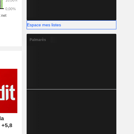
Espace mes listes
Palmarès
la
 +5,8