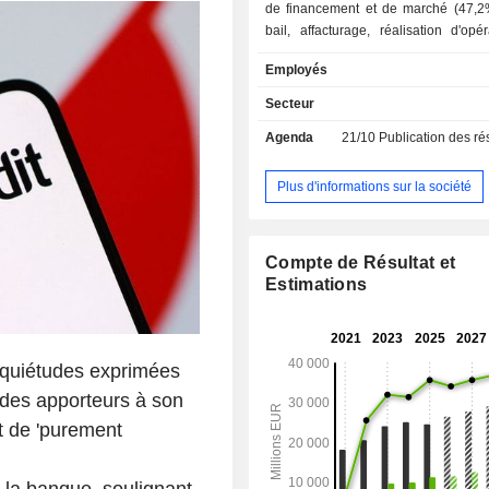
de financement et de marché (47,2%)
bail, affacturage, réalisation d'opé
titres, interventions sur les marchés 
Employés
change, d'actions et de produit
intermédiation boursière, etc. ; - autres (4,2%). A
Secteur
fin 2025, le groupe gère 535
Agenda
21/10
Publication des résultat
d'encours de dépôts et 433,
d'encours de crédits. La commercialisation des
produits et services est assurée au t
Plus d'informations sur la société
réseau de 3 075 agences im
essentiellement en Italie (1 941). La répartition
géographique des revenus (avant él
Compte de Résultat et
intragroupe) est la suivante : Ital
Estimations
Allemagne (21,9%), Europe centrale 
(19%), Autriche (10,5%) et Russie (4,
inquiétudes exprimées
des apporteurs à son
t de 'purement
 la banque, soulignant