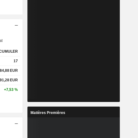
s
at
CUMULER
17
84,88
EUR
91,28
EUR
+7,53 %
Matières Premières