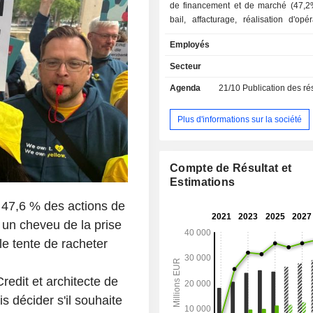
de financement et de marché (47,2%)
bail, affacturage, réalisation d'opé
titres, interventions sur les marchés 
Employés
change, d'actions et de produit
intermédiation boursière, etc. ; - autres (4,2%). A
Secteur
fin 2025, le groupe gère 535
Agenda
21/10
Publication des résultat
d'encours de dépôts et 433,
d'encours de crédits. La commercialisation des
produits et services est assurée au t
Plus d'informations sur la société
réseau de 3 075 agences im
essentiellement en Italie (1 941). La répartition
géographique des revenus (avant él
Compte de Résultat et
intragroupe) est la suivante : Ital
Estimations
Allemagne (21,9%), Europe centrale 
(19%), Autriche (10,5%) et Russie (4,
 47,6 % des actions de
un cheveu de la prise
le tente de racheter
redit et architecte de
s décider s'il souhaite