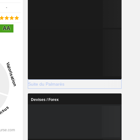
-
AA
Suite du Palmarès
Devises / Forex