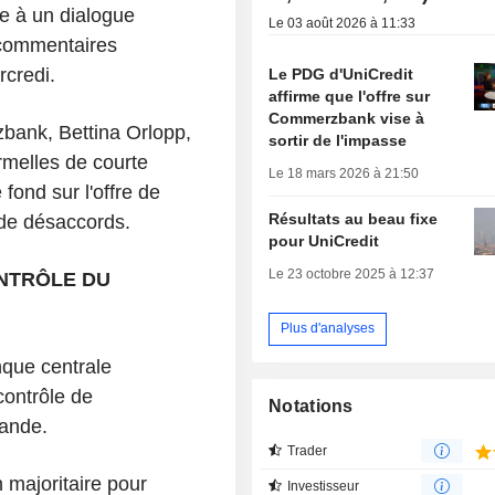
te à un dialogue
Le 03 août 2026 à 11:33
 commentaires
rcredi.
Le PDG d'UniCredit
affirme que l'offre sur
Commerzbank vise à
ank, Bettina Orlopp,
sortir de l'impasse
rmelles de courte
Le 18 mars 2026 à 21:50
fond sur l'offre de
Résultats au beau fixe
 de désaccords.
pour UniCredit
Le 23 octobre 2025 à 12:37
ONTRÔLE DU
Plus d'analyses
nque centrale
contrôle de
Notations
ande.
Trader
n majoritaire pour
Investisseur