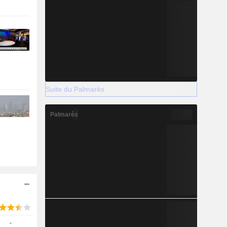
Suite du Palmarès
Palmarès
-