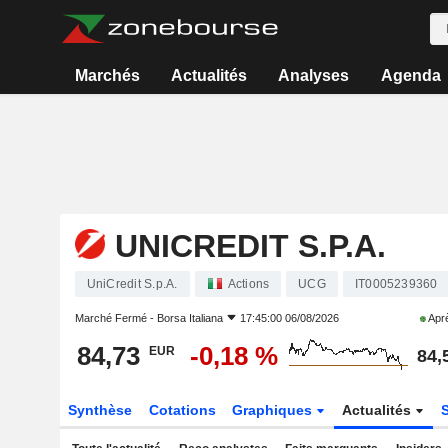
Marchés
Actualités
Analyses
Agenda
UNICREDIT S.P.A.
UniCredit S.p.A.
Actions
UCG
IT0005239360
Marché Fermé -
Borsa Italiana
17:45:00 06/08/2026
Aprè
84,73
-0,18 %
EUR
84,
Synthèse
Cotations
Graphiques
Actualités