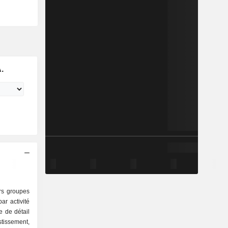
.
ers groupes
r activité