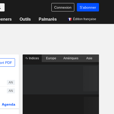
Connexion
S'abonner
eeners
Outils
Palmarès
Édition française
Indices
Europe
Amériques
Asie
ort PDF
AN
AN
Agenda
Secteur
Dérivés
Fonds et ETFs