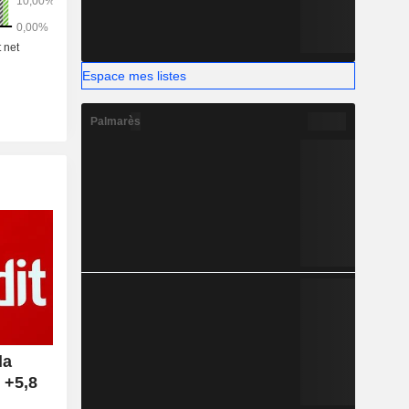
Espace mes listes
Palmarès
la
 +5,8