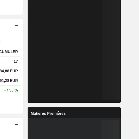
s
at
CUMULER
17
84,88
EUR
91,28
EUR
+7,53 %
Matières Premières