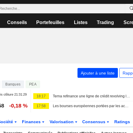
Conseils
Portefeuilles
Listes
Trading
Scr
Ajouter à une liste
Rapp
Banques
PEA
s clôture
21:31:29
18:17
Terna refinance une ligne de crédit revolving liée aux critères ESG de 2,3 milliards d'euros
58
-0,18 %
17:58
Les bourses européennes portées par les achats ; nouveau record pour le MIB
Société
Finances
Valorisation
Consensus
Ratings