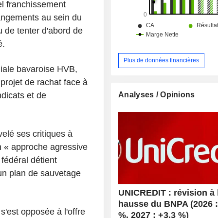
el franchissement
angements au sein du
 de tenter d'abord de
é.
Plus de données financières
liale bavaroise HVB,
 projet de rachat face à
Analyses / Opinions
dicats et de
elé ses critiques à
on « approche agressive
fédéral détient
un plan de sauvetage
UNICREDIT : révision à 
hausse du BNPA (2026 :
'est opposée à l'offre
%, 2027 : +3,3 %)