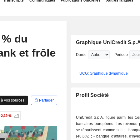
Transcripts
Communiqués
Publications officielles
Autres langues
8 % du
Graphique UniCredit S.p.A
nk et frôle
Durée
Période
UCG: Graphique dynamique
Profil Société
 à vos sources
Partager
-2,19 %
UniCredit S.p.A. figure parmi les 1
bancaires européens. Les revenus pa
se répartissent comme suit : - banque de détail
(48,6%) ; - banque d'affaires, d'investissement,