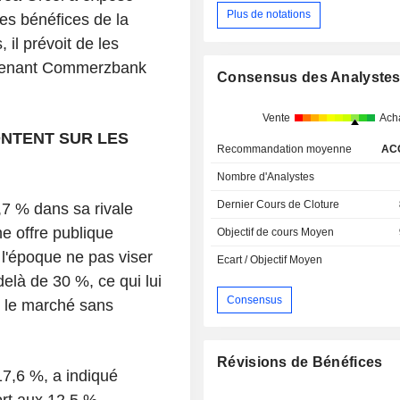
Plus de notations
les bénéfices de la
l prévoit de les
ntenant Commerzbank
Consensus des Analyste
Vente
Ach
NTENT SUR LES
Recommandation moyenne
AC
Nombre d'Analystes
Dernier Cours de Cloture
,7 % dans sa rivale
e offre publique
Objectif de cours Moyen
 l'époque ne pas viser
Ecart / Objectif Moyen
delà de 30 %, ce qui lui
Consensus
r le marché sans
Révisions de Bénéfices
 17,6 %, a indiqué
ort aux 12,5 %