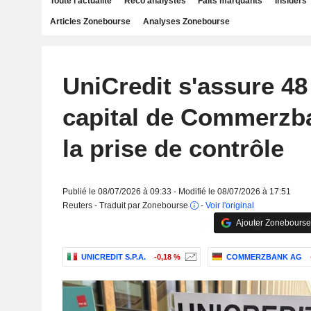
Toute l'actualité
Reco analystes
Faits marquants
Insiders
Articles Zonebourse
Analyses Zonebourse
UniCredit s'assure 4
capital de Commerzba
la prise de contrôle
Publié le 08/07/2026 à 09:33 - Modifié le 08/07/2026 à 17:51
Reuters - Traduit par Zonebourse
-
Voir l'original
Ajouter Zonebourse
UNICREDIT S.P.A.
-0,18 %
COMMERZBANK AG