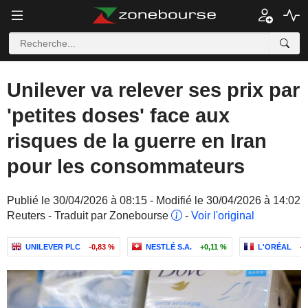
Unilever va relever ses prix par
'petites doses' face aux
risques de la guerre en Iran
pour les consommateurs
Publié le 30/04/2026 à 08:15 - Modifié le 30/04/2026 à 14:02
Reuters - Traduit par Zonebourse
-
Voir l'original
UNILEVER PLC
-0,83 %
NESTLÉ S.A.
+0,11 %
L'ORÉAL
-1