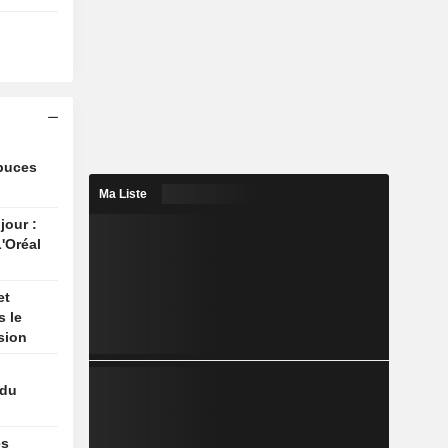
 puces
Ma Liste
jour :
'Oréal
et
s le
sion
 du
es