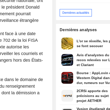
écurité nationale, ont
r le président Donald
Dernières actualités
nement pourrait
urveillance étrangère
Dernières analyses
nt face à une date
le 702 de la loi FISA
L'or se réveille, les
se font secouer
xte autorise les
iller les courriels et
Avis d'analystes du 
angers hors des États-
recos relevées sur L
et Clariant
Bourse : AppLovin 
Western Digital dan
ce dans le domaine de
dur, rumeurs sur Vu
m du renseignement
2CRSi apporte des
 dont la démission a
précisions au sujet
projet AETHER
Vusion étudierait d