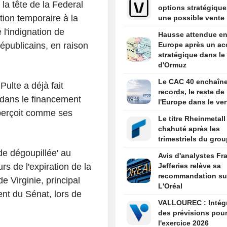
la tête de la Federal
options stratégique
on temporaire à la
une possible vente
 l'indignation de
Hausse attendue e
publicains, en raison
Europe après un ac
stratégique dans le 
d'Ormuz
Le CAC 40 enchaîne
ulte a déjà fait
records, le reste de
 dans le financement
l'Europe dans le ver
perçoit comme ses
Le titre Rheinmetall
chahuté après les
trimestriels du gro
de dégoupillée' au
Avis d'analystes Fr
rs de l'expiration de la
Jefferies relève sa
recommandation su
e Virginie, principal
L'Oréal
t du Sénat, lors de
VALLOUREC : Intégration
des prévisions pou
l'exercice 2026