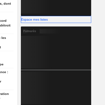
s, dont
n
Espace mes listes
cord
détroit
Palmarès
 les
t
upe
ance :
r
r