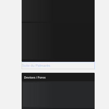
Suite du Palmarès
Devises / Forex