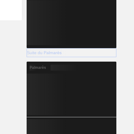
Suite du Palmarès
Palmarès