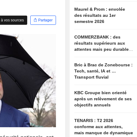
Maurel & Prom : envolée
des résultats au 1er
 à vos sources
Partager
semestre 2026
COMMERZBANK : des
résultats supérieurs aux
attentes mais peu durables,
ouverture à une
collaboration constructive
Bric à Brac de Zonebourse :
Tech, santé, IA et …
Transport fluvial
KBC Groupe bien orienté
après un relèvement de ses
objectifs annuels
TENARIS : T2 2026
conforme aux attentes,
mais manque de dynamique