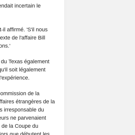
ndait incertain le
l affirmé. 'S'il nous
xte de l'affaire Bill
ons.'
n du Texas également
u'il soit légalement
d'expérience.
commission de la
ffaires étrangères de la
us irresponsable du
eurs ne parvenaient
t de la Coupe du
ors que débutent les