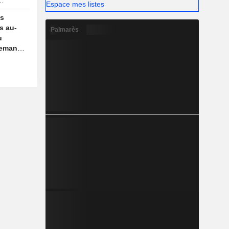
Espace mes listes
es
s au-
Palmarès
u
demande