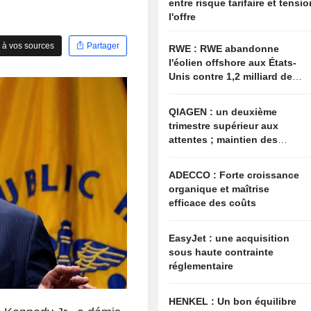
entre risque tarifaire et tensi
l'offre
 à vos sources
Partager
RWE : RWE abandonne
l'éolien offshore aux États-
Unis contre 1,2 milliard de
dollars de l'administration
américaine
QIAGEN : un deuxième
trimestre supérieur aux
attentes ; maintien des
objectifs annuels à l'image
du secteur
ADECCO : Forte croissance
organique et maîtrise
efficace des coûts
EasyJet : une acquisition
sous haute contrainte
réglementaire
HENKEL : Un bon équilibre