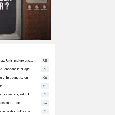
Trump signe des décrets pour limiter le droit du sol aux États-Unis, malgré une décision de la Cour suprême
RE
ÉLEVAGE-Les contrats à terme sur le bétail à Chicago reculent dans le sillage de Wall Street
RE
Le Maroc prêt à coopérer pour le retour des mineurs depuis l'Espagne, selon les médias d'État
RE
ues
MT
L'administration Trump envisage un décret sur l'autisme et les vaccins, selon Bloomberg News
RE
cords en Europe
AW
Le dollar progresse face au yen, les investisseurs dans l'attente des chiffres de l'emploi américain
RE