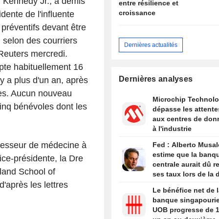
. Kennedy Jr., a démis
entre résilience et
croissance
idente de l'influente
préventifs devant être
, selon des courriers
Dernières actualités
 Reuters mercredi.
pte habituellement 16
Dernières analyses
 y a plus d'un an, après
res. Aucun nouveau
Microchip Technol
nq bénévoles dont les
dépasse les attente
aux centres de don
à l'industrie
ofesseur de médecine à
Fed : Alberto Musa
estime que la banq
vice-présidente, la Dre
centrale aurait dû r
yland School of
ses taux lors de la 
'après les lettres
réunion
Le bénéfice net de l
banque singapouri
UOB progresse de 1