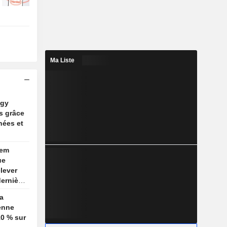
Ma Liste
ogy
s grâce
nées et
lem
ue
elever
dernière
a
enne
0 % sur