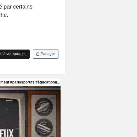
é par certains
che.
e à vos sources
Partager