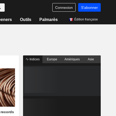
Connexion
S'abonner
eeners
Outils
Palmarès
Édition française
Indices
Europe
Amériques
Asie
 records