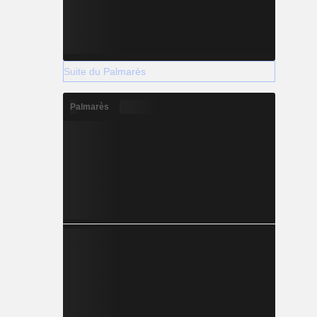
Suite du Palmarès
Palmarès