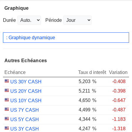
Graphique
Durée
Période
: Graphique dynamique
Autres Echéances
Echéance
Taux d interêt
Variation
5,203
%
-0.408
US 30Y CASH
5,211
%
-0.398
US 20Y CASH
4,650
%
-0.647
US 10Y CASH
4,499
%
-0.487
US 7Y CASH
4,344
%
-1.183
US 5Y CASH
4,247
%
-1.318
US 3Y CASH