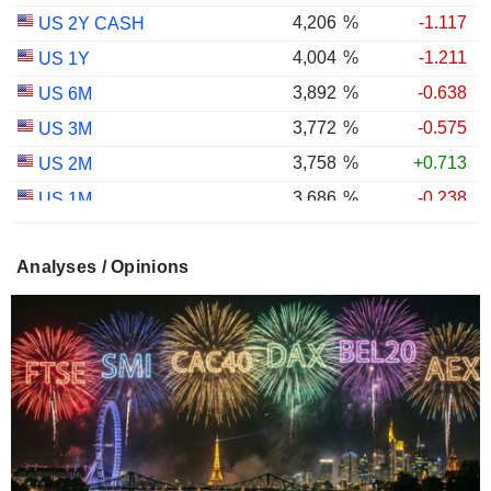
4,206
%
-1.117
US 2Y CASH
4,004
%
-1.211
US 1Y
3,892
%
-0.638
US 6M
3,772
%
-0.575
US 3M
3,758
%
+0.713
US 2M
3,686
%
-0.238
US 1M
2,987
%
-0.767
US 30Y INFLATION INDEXED
Analyses / Opinions
2,403
%
-1.124
US 10Y INFLATION INDEXED
1,725
%
+2.034
US 5Y INFLATION INDEXED