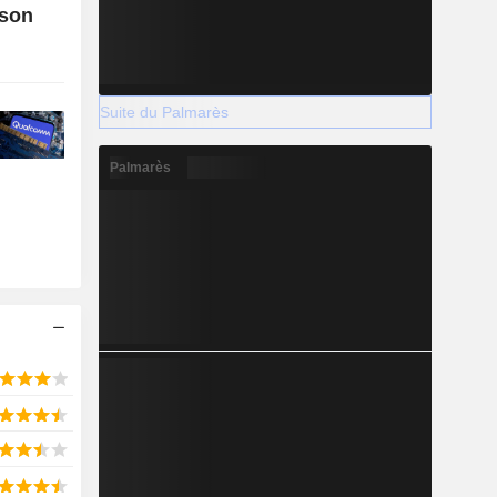
 son
Suite du Palmarès
Palmarès