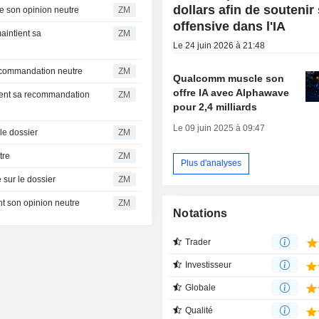
dollars afin de soutenir
ley conserve son opinion neutre
ZM
offensive dans l'IA
ZM
Le 24 juin 2026 à 21:48
onfirme sa recommandation neutre
ZM
Qualcomm muscle son
offre IA avec Alphawave
ZM
pour 2,4 milliards
Le 09 juin 2025 à 09:47
te sur le dossier
ZM
titre
ZM
Plus d'analyses
es neutre sur le dossier
ZM
hs maintient son opinion neutre
ZM
Notations
Trader
Investisseur
Globale
Qualité