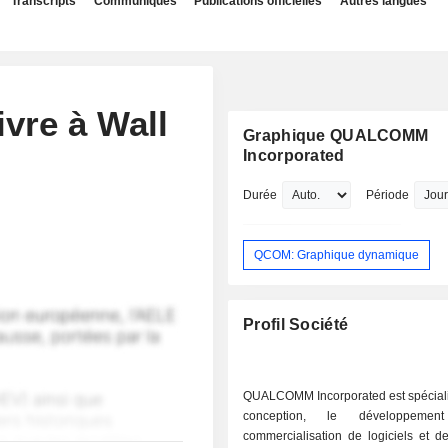
Transcripts
Communiqués
Publications officielles
Autres langues
vre à Wall
Graphique QUALCOMM
Incorporated
Durée
Période
QCOM: Graphique dynamique
Profil Société
QUALCOMM Incorporated est spéciali
conception, le développeme
commercialisation de logiciels et d