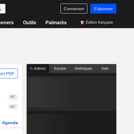
Connexion
S'abonner
eeners
Outils
Palmarès
Édition française
Indices
Europe
Amériques
Asie
ort PDF
MT
MT
Agenda
Secteur
Dérivés
Fonds et ETFs