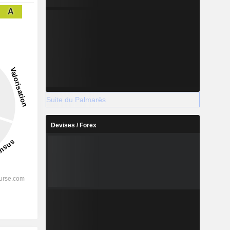
A
Suite du Palmarès
Devises / Forex