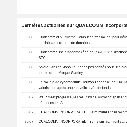
Dernières actualités sur QUALCOMM Incorpora
05/08
Qualcomm et Multiverse Computing s'associent pour dév
destinés aux centres de données
03/08
Qualcomm : une dirigeante cède pour 470 528 $ d'action
SEC
03/08
Astera Labs et GlobalFoundries positionnés pour une croi
terme, selon Morgan Stanley
03/08
La société de cybersécurité Horizon3 dépasse les 2 millia
valorisation après une nouvelle levée de fonds
30/07
Wall Street progresse, les résultats de Microsoft apaisent 
dépenses en IA
30/07
QUALCOMM INCORPORATED : Baird mainti
30/07
QUALCOMM INCORPORATED : Bernstein m