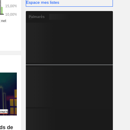
Espace mes listes
Palmarès
rds de