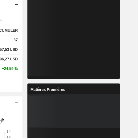
s
at
CUMULER
37
57,53
USD
96,27
USD
+24,59 %
Matières Premières