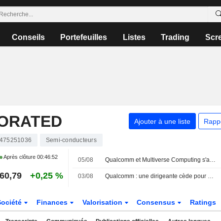
Conseils
Portefeuilles
Listes
Trading
Scr
ORATED
Ajouter à une liste
Rapp
475251036
Semi-conducteurs
Après clôture
00:46:52
05/08
Qualcomm et Multiverse Computing s'associent pour développer des modèles d'IA destinés aux centres de données
60,79
+0,25 %
03/08
Qualcomm : une dirigeante cède pour 470 528 $ d'actions, selon un document de la SEC
Société
Finances
Valorisation
Consensus
Ratings