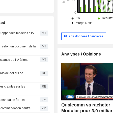
ted
elopper des modèles d'IA
MT
Plus de données financières
s, selon un document de la
MT
Analyses / Opinions
ssance de l'IA à long
MT
rds de dollars de
RE
les craintes sur les
RE
ent sa recommandation à l'achat
ZM
Qualcomm va racheter
aintient sa recommandation neutre
ZM
Modular pour 3,9 millia