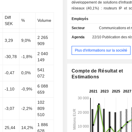
développement de solutions d'infrast
réseaux (40,1%) : routeurs IP et so
réseautage optique ; - développement de
Diff
Employés
%
Volume
solutions réseaux haut débit mobile
SEK
destinées notamment aux opér
Secteur
Communications et 
télécommunications. En outre, 
2 265
Agenda
22/10
Publication des résultat
propose des prestations de 
3,29
9,0%
909
professionnels (planification et optim
réseaux, intégration de systèmes, in
Plus d'informations sur la société
2 040
mise en oeuvre et maintenance d
-30,78
-1,8%
149
télécoms) ; - développement de logiciels
(13,1%) : logiciels de gestion de l
541
Compte de Résultat et
-0,47
0,0%
client, d'exploitation et de gestion d
072
Estimations
de communication, de collaborat
facturation, solutions d'Internet de
6 088
-1,10
-0,9%
plateformes de gestion du c
659
développement de technologies
102
(7,6%). La répartition géographique du CA est la
-3,07
-2,2%
809
suivante : Europe (31%), Amériq
510
(31,2%), Inde (7,7%), Chine (4,
Pacifique (11%), Moyen-Orient e
1 886
(10,6%) et Amérique latine (3,9%).
25,44
14,2%
628