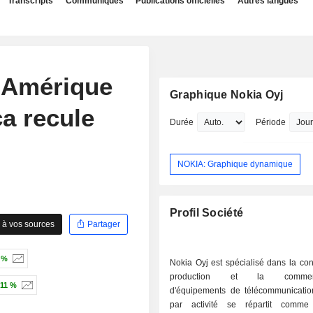
Transcripts
Communiqués
Publications officielles
Autres langues
 Amérique
Graphique Nokia Oyj
a recule
Durée
Période
NOKIA: Graphique dynamique
Profil Société
 à vos sources
Partager
 %
Nokia Oyj est spécialisé dans la con
production et la commercia
,11 %
d'équipements de télécommunicati
par activité se répartit comme