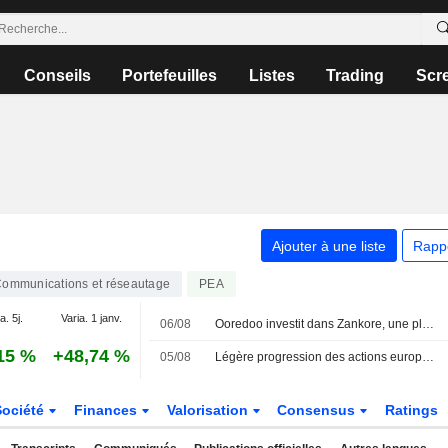
Conseils
Portefeuilles
Listes
Trading
Scr
Ajouter à une liste
Rapp
ommunications et réseautage
PEA
a. 5j.
Varia. 1 janv.
06/08
Ooredoo investit dans Zankore, une plateforme indonésienne de calcul IA et de neocloud
15 %
+48,74 %
05/08
Légère progression des actions européennes cotées aux États-Unis sous forme d'ADR lors de la séance de mercredi
Société
Finances
Valorisation
Consensus
Ratings