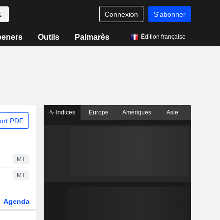
Connexion
S'abonner
eeners
Outils
Palmarès
Édition française
Indices
Europe
Amériques
Asie
ort PDF
MT
MT
Agenda
Secteur
Dérivés
Fonds et ETFs