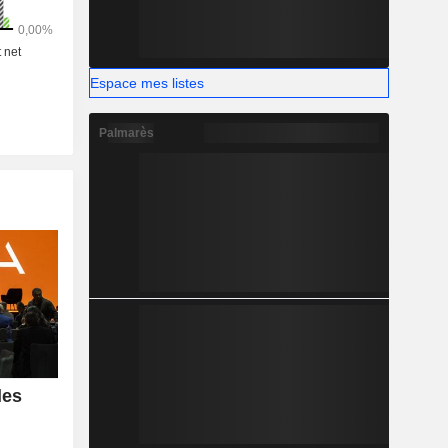
Espace mes listes
Palmarès
les