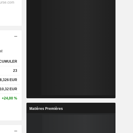
s
at
CUMULER
23
8,326
EUR
10,32
EUR
+24,00 %
Matières Premières