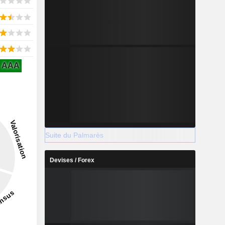
AAA
Suite du Palmarès
Devises / Forex