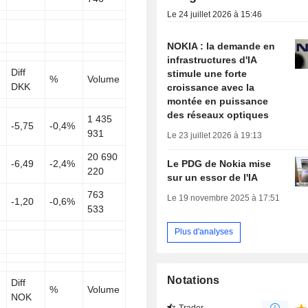
Le 24 juillet 2026 à 15:46
NOKIA : la demande en
infrastructures d'IA
Diff
stimule une forte
%
Volume
DKK
croissance avec la
montée en puissance
des réseaux optiques
1 435
-5,75
-0,4%
931
Le 23 juillet 2026 à 19:13
20 690
Le PDG de Nokia mise
-6,49
-2,4%
220
sur un essor de l'IA
763
Le 19 novembre 2025 à 17:51
-1,20
-0,6%
533
Plus d'analyses
Notations
Diff
%
Volume
NOK
Trader