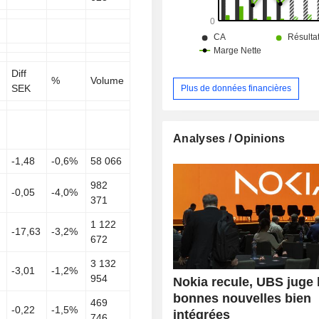
Diff
%
Volume
SEK
Plus de données financières
Analyses / Opinions
-1,48
-0,6%
58 066
982
-0,05
-4,0%
371
1 122
-17,63
-3,2%
672
3 132
-3,01
-1,2%
954
Nokia recule, UBS juge 
bonnes nouvelles bien
469
-0,22
-1,5%
intégrées
746