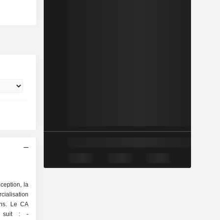
ception, la
lisation
ons. Le CA
 suit : -