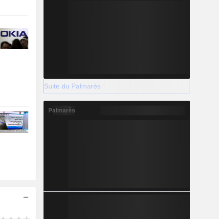
Suite du Palmarès
Palmarès