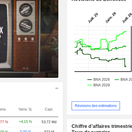
Révisions des estimations
aria.
Varia. 5j.
Capi.
+4,15 %
,77 %
53,72 Md
Chiffre d'affaires trimestrie
0,00 %
,00 %
973 M