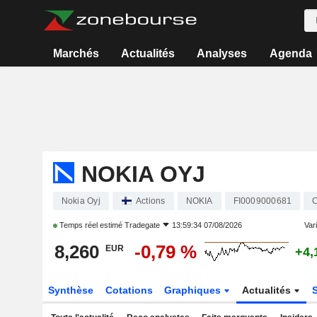
Marchés
Actualités
Analyses
Agenda
NOKIA OYJ
Nokia Oyj
Actions
NOKIA
FI0009000681
C
Temps réel estimé
Tradegate
13:59:34 07/08/2026
Vari
8,260
-0,79 %
EUR
+4,
Synthèse
Cotations
Graphiques
Actualités