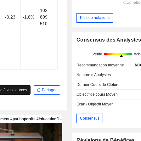
102
-0,23
-1,8%
809
Plus de notations
510
Consensus des Analyste
Vente
Ach
Recommandation moyenne
AC
Nombre d'Analystes
Dernier Cours de Cloture
e à vos sources
Partager
Objectif de cours Moyen
Ecart / Objectif Moyen
Consensus
Révisions de Bénéfices