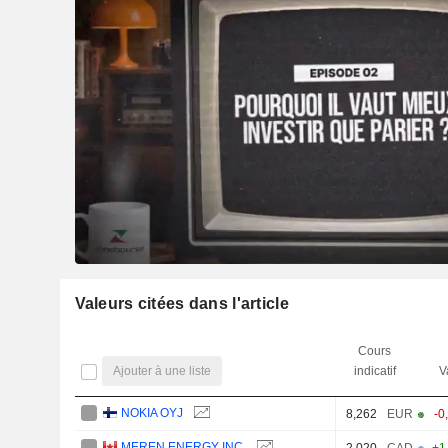
Valeurs citées dans l'article
Cours
Ajouter à une liste
indicatif
V
NOKIA OYJ
8,262
EUR
-0
MEREN ENERGY INC.
2,020
CAD
+1