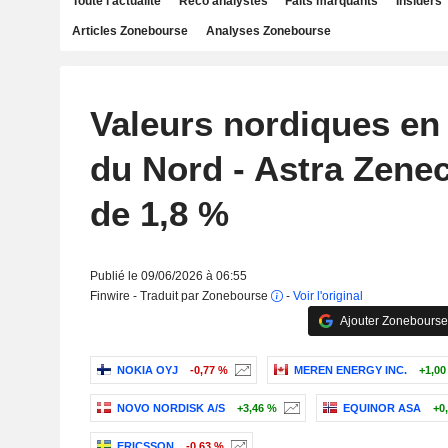
Toute l'actualité
Reco analystes
Faits marquants
Insiders
Articles Zonebourse
Analyses Zonebourse
Valeurs nordiques en
du Nord - Astra Zenec
de 1,8 %
Publié le 09/06/2026 à 06:55
Finwire - Traduit par Zonebourse
-
Voir l'original
Ajouter Zonebourse
NOKIA OYJ
-0,77 %
MEREN ENERGY INC.
+1,00
NOVO NORDISK A/S
+3,46 %
EQUINOR ASA
+0
ERICSSON
-0,63 %