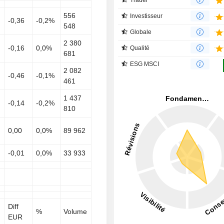
556
Investisseur
-0,36
-0,2%
548
Globale
2 380
-0,16
0,0%
Qualité
681
ESG MSCI
2 082
-0,46
-0,1%
461
1 437
-0,14
-0,2%
810
0,00
0,0%
89 962
-0,01
0,0%
33 933
Diff
%
Volume
EUR