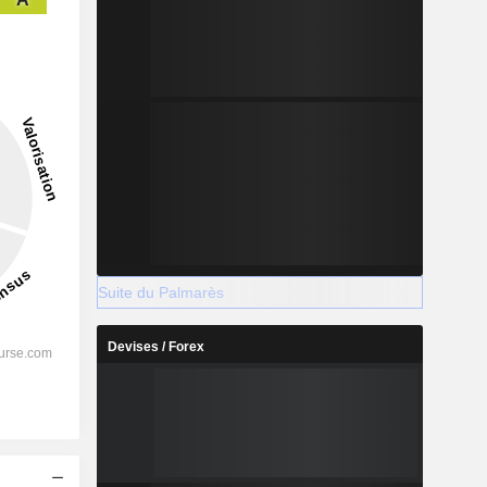
Suite du Palmarès
Devises / Forex
s