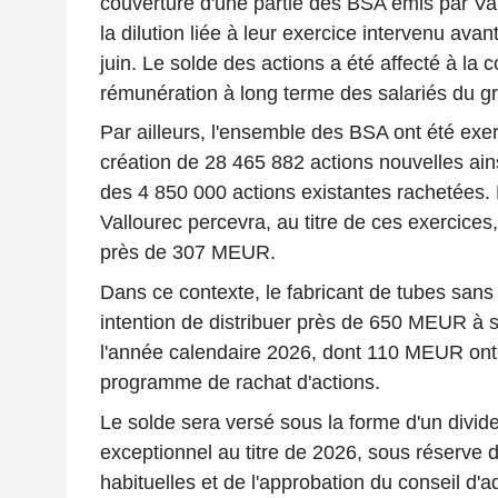
couverture d'une partie des BSA émis par Vall
la dilution liée à leur exercice intervenu ava
juin. Le solde des actions a été affecté à la 
rémunération à long terme des salariés du g
Par ailleurs, l'ensemble des BSA ont été exe
création de 28 465 882 actions nouvelles ains
des 4 850 000 actions existantes rachetées
Vallourec percevra, au titre de ces exercices,
près de 307 MEUR.
Dans ce contexte, le fabricant de tubes san
intention de distribuer près de 650 MEUR à s
l'année calendaire 2026, dont 110 MEUR ont 
programme de rachat d'actions.
Le solde sera versé sous la forme d'un divid
exceptionnel au titre de 2026, sous réserve d
habituelles et de l'approbation du conseil d'a