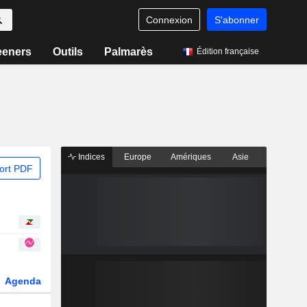
Connexion
S'abonner
eeners
Outils
Palmarès
Édition française
Indices
Europe
Amériques
Asie
ort PDF
Agenda
Secteur
Dérivés
Fonds et ETFs