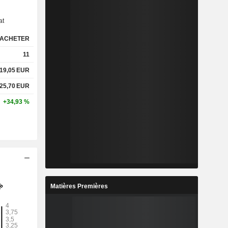
at
ACHETER
11
19,05
EUR
25,70
EUR
+34,93 %
Matières Premières