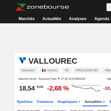
Marchés
Actualités
Analyses
Agenda
VALLOUREC
Vallourec
Actions
VK
FR0013506730
Pétr
Marché Fermé -
Euronext Paris
17:35:19 07/08/2026
Var
18,54
-2,68 %
EUR
-10
Synthèse
Cotations
Graphiques
Actualités