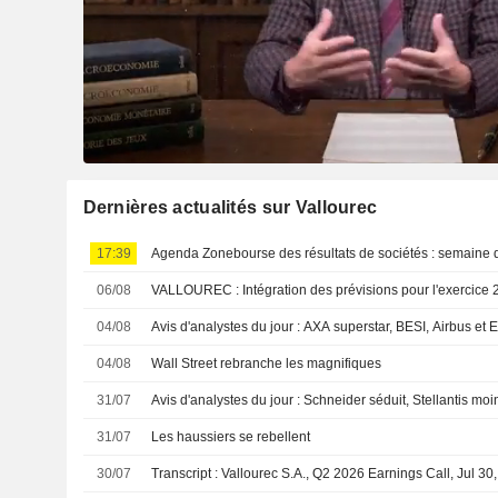
Dernières actualités sur Vallourec
17:39
Agenda Zonebourse des résultats de sociétés : semaine 
06/08
VALLOUREC : Intégration des prévisions pour l'exercic
04/08
Avis d'analystes du jour : AXA superstar, BESI, Airbus et
04/08
Wall Street rebranche les magnifiques
31/07
Avis d'analystes du jour : Schneider séduit, Stellantis moi
31/07
Les haussiers se rebellent
30/07
Transcript : Vallourec S.A., Q2 2026 Earnings Call, Jul 30