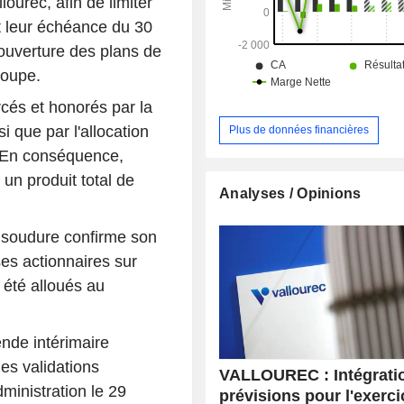
ourec, afin de limiter
nt leur échéance du 30
couverture des plans de
roupe.
rcés et honorés par la
i que par l'allocation
Plus de données financières
. En conséquence,
 un produit total de
Analyses / Opinions
s soudure confirme son
es actionnaires sur
été alloués au
ende intérimaire
es validations
VALLOUREC : Intégrati
dministration le 29
prévisions pour l'exerci