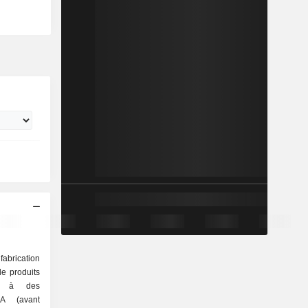
fabrication
e produits
nés à des
CA (avant