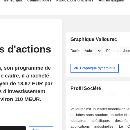
Transcripts
Communiqués
Publications officielles
Autres langues
Graphique Vallourec
 d'actions
Durée
Période
uin, son programme de
VK: Graphique dynamique
ce cadre, il a racheté
oyen de 18,67 EUR par
Profil Société
es d'investissement
nviron 110 MEUR.
Vallourec est un leader mondial de la 
de tubes sans soudure en acier et d
tubulaires spécifiques desti
applications industrielles. Le 