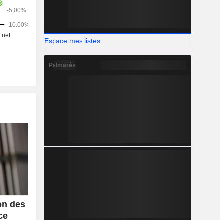
Espace mes listes
Palmarès
on des
ce