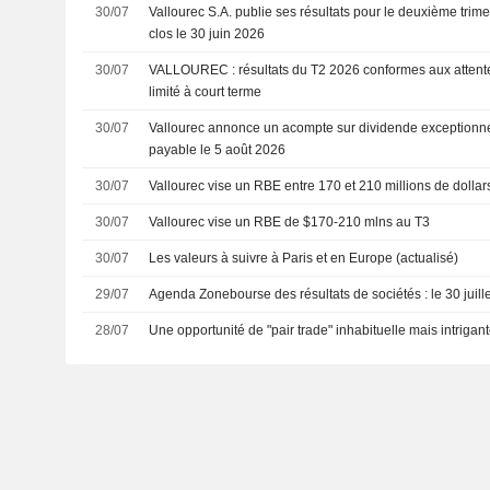
30/07
Vallourec S.A. publie ses résultats pour le deuxième trime
clos le 30 juin 2026
30/07
VALLOUREC : résultats du T2 2026 conformes aux attentes, potentiel de hausse
limité à court terme
30/07
Vallourec annonce un acompte sur dividende exceptionnel
payable le 5 août 2026
30/07
Vallourec vise un RBE entre 170 et 210 millions de dollar
30/07
Vallourec vise un RBE de $170-210 mlns au T3
30/07
Les valeurs à suivre à Paris et en Europe (actualisé)
29/07
Agenda Zonebourse des résultats de sociétés : le 30 juill
28/07
Une opportunité de "pair trade" inhabituelle mais intrigan