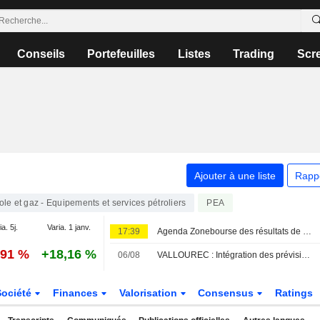
Conseils
Portefeuilles
Listes
Trading
Scr
Ajouter à une liste
Rapp
ole et gaz - Equipements et services pétroliers
PEA
ia. 5j.
Varia. 1 janv.
17:39
Agenda Zonebourse des résultats de sociétés : semaine du 10 au 14 août 2026
,91 %
+18,16 %
06/08
VALLOUREC : Intégration des prévisions pour l'exercice 2026
Société
Finances
Valorisation
Consensus
Ratings