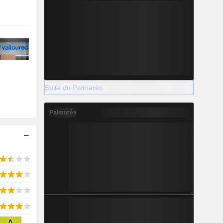
Suite du Palmarès
Palmarès
A