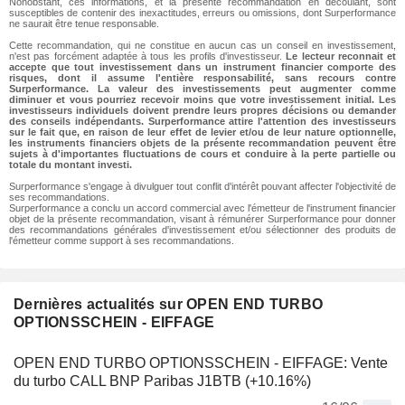
Nonobstant, ces informations, et la présente recommandation en découlant, sont
susceptibles de contenir des inexactitudes, erreurs ou omissions, dont Surperformance
ne saurait être tenue responsable.
Cette recommandation, qui ne constitue en aucun cas un conseil en investissement,
n'est pas forcément adaptée à tous les profils d'investisseur.
Le lecteur reconnait et
accepte que tout investissement dans un instrument financier comporte des
risques, dont il assume l'entière responsabilité, sans recours contre
Surperformance. La valeur des investissements peut augmenter comme
diminuer et vous pourriez recevoir moins que votre investissement initial. Les
investisseurs individuels doivent prendre leurs propres décisions ou demander
des conseils indépendants. Surperformance attire l'attention des investisseurs
sur le fait que, en raison de leur effet de levier et/ou de leur nature optionnelle,
les instruments financiers objets de la présente recommandation peuvent être
sujets à d'importantes fluctuations de cours et conduire à la perte partielle ou
totale du montant investi.
Surperformance s'engage à divulguer tout conflit d'intérêt pouvant affecter l'objectivité de
ses recommandations.
Surperformance a conclu un accord commercial avec l'émetteur de l'instrument financier
objet de la présente recommandation, visant à rémunérer Surperformance pour donner
des recommandations générales d'investissement et/ou sélectionner des produits de
l'émetteur comme support à ses recommandations.
Dernières actualités sur OPEN END TURBO
OPTIONSSCHEIN - EIFFAGE
OPEN END TURBO OPTIONSSCHEIN - EIFFAGE: Vente
du turbo CALL BNP Paribas J1BTB (+10.16%)